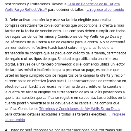
restricciones y limitaciones. Revise la
Guía de Beneficios de la Tarjeta
Wells Fargo Reflect Visa®
para obtener detalles.
←regrese al contenido
Nota
3.
Debe activar una oferta y usar su tarjeta elegible para realizar
compras directamente con el comercio que proporciona la oferta a más
tardar en la fecha de vencimiento. Las compras deben cumplir con todos
los requisitos de los Términos y Condiciones de My Wells Fargo Deals y
los Términos de la Oferta a fin de calificar para la oferta. No se obtendrá
un reembolso en efectivo (cash back) sobre ninguna parte de una
transacción de compra que se pague con crédito de la tienda, certificados
de regalo u otros tipos de pago. Si usted paga utilizando una billetera
digital, a través de un tercero proveedor, o si el comercio utiliza un lector
de tarjetas móvil o inalámbrico para procesar su pago, es posible que
usted no haya cumplido con los requisitos para canjear la oferta y recibir
el reembolso en efectivo (cash back). Las transacciones de reembolso en
efectivo (cash back) aparecerán en forma de un crédito en la cuenta en
la cuenta de tarjeta elegible en el transcurso de los 60 días posteriores a
que la transacción que califica se registre en su cuenta. Los créditos en la
cuenta podrán revertirse si se devuelve o se cancela una compra que
califica. Consulte los
Términos y Condiciones de My Wells Fargo Deals
para obtener detalles aplicables a todas las tarjetas elegibles.
←regrese
al contenido
Nota
4.
Usted no será responsable por las transacciones no autorizadas que