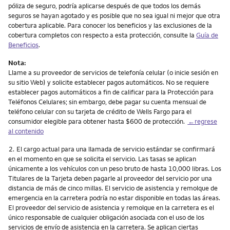
póliza de seguro, podría aplicarse después de que todos los demás
seguros se hayan agotado y es posible que no sea igual ni mejor que otra
cobertura aplicable. Para conocer los beneficios y las exclusiones de la
cobertura completos con respecto a esta protección, consulte la
Guía de
Beneficios
.
Nota:
Llame a su proveedor de servicios de telefonía celular (o inicie sesión en
su sitio Web) y solicite establecer pagos automáticos. No se requiere
establecer pagos automáticos a fin de calificar para la Protección para
Teléfonos Celulares; sin embargo, debe pagar su cuenta mensual de
teléfono celular con su tarjeta de crédito de Wells Fargo para el
consumidor elegible para obtener hasta $600 de protección.
←regrese
al contenido
Nota
2.
El cargo actual para una llamada de servicio estándar se confirmará
en el momento en que se solicita el servicio. Las tasas se aplican
únicamente a los vehículos con un peso bruto de hasta 10,000 libras. Los
Titulares de la Tarjeta deben pagarle al proveedor del servicio por una
distancia de más de cinco millas. El servicio de asistencia y remolque de
emergencia en la carretera podría no estar disponible en todas las áreas.
El proveedor del servicio de asistencia y remolque en la carretera es el
único responsable de cualquier obligación asociada con el uso de los
servicios de envío de asistencia en la carretera. Se aplican ciertas