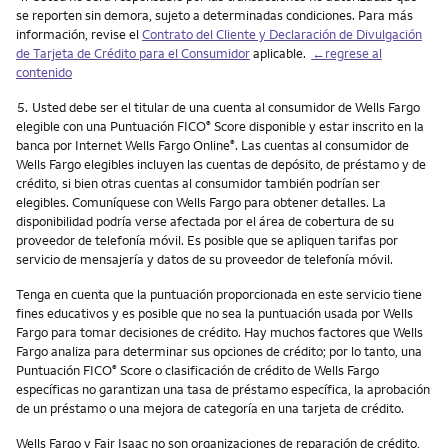
se reporten sin demora, sujeto a determinadas condiciones. Para más
información, revise el
Contrato del Cliente y Declaración de Divulgación
de Tarjeta de Crédito para el Consumidor
aplicable.
←regrese al
contenido
Nota
5.
Usted debe ser el titular de una cuenta al consumidor de Wells Fargo
elegible con una Puntuación FICO
Score disponible y estar inscrito en la
®
banca por Internet Wells Fargo Online
. Las cuentas al consumidor de
®
Wells Fargo elegibles incluyen las cuentas de depósito, de préstamo y de
crédito, si bien otras cuentas al consumidor también podrían ser
elegibles. Comuníquese con Wells Fargo para obtener detalles. La
disponibilidad podría verse afectada por el área de cobertura de su
proveedor de telefonía móvil. Es posible que se apliquen tarifas por
servicio de mensajería y datos de su proveedor de telefonía móvil.
Tenga en cuenta que la puntuación proporcionada en este servicio tiene
fines educativos y es posible que no sea la puntuación usada por Wells
Fargo para tomar decisiones de crédito. Hay muchos factores que Wells
Fargo analiza para determinar sus opciones de crédito; por lo tanto, una
Puntuación FICO
Score o clasificación de crédito de Wells Fargo
®
específicas no garantizan una tasa de préstamo específica, la aprobación
de un préstamo o una mejora de categoría en una tarjeta de crédito.
Wells Fargo y Fair Isaac no son organizaciones de reparación de crédito,