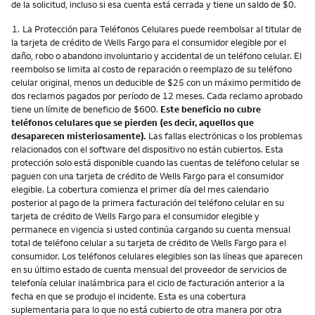
de la solicitud, incluso si esa cuenta está cerrada y tiene un saldo de $0.
Nota
1.
La Protección para Teléfonos Celulares puede reembolsar al titular de
la tarjeta de crédito de Wells Fargo para el consumidor elegible por el
daño, robo o abandono involuntario y accidental de un teléfono celular. El
reembolso se limita al costo de reparación o reemplazo de su teléfono
celular original, menos un deducible de $25 con un máximo permitido de
dos reclamos pagados por período de 12 meses. Cada reclamo aprobado
tiene un límite de beneficio de $600.
Este beneficio no cubre
teléfonos celulares que se pierden (es decir, aquellos que
desaparecen misteriosamente).
Las fallas electrónicas o los problemas
relacionados con el software del dispositivo no están cubiertos. Esta
protección solo está disponible cuando las cuentas de teléfono celular se
paguen con una tarjeta de crédito de Wells Fargo para el consumidor
elegible. La cobertura comienza el primer día del mes calendario
posterior al pago de la primera facturación del teléfono celular en su
tarjeta de crédito de Wells Fargo para el consumidor elegible y
permanece en vigencia si usted continúa cargando su cuenta mensual
total de teléfono celular a su tarjeta de crédito de Wells Fargo para el
consumidor. Los teléfonos celulares elegibles son las líneas que aparecen
en su último estado de cuenta mensual del proveedor de servicios de
telefonía celular inalámbrica para el ciclo de facturación anterior a la
fecha en que se produjo el incidente. Esta es una cobertura
suplementaria para lo que no está cubierto de otra manera por otra