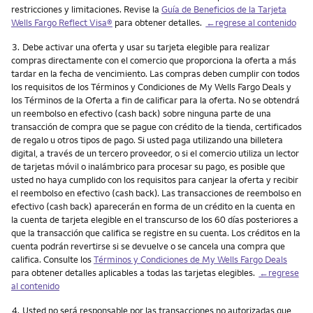
restricciones y limitaciones. Revise la
Guía de Beneficios de la Tarjeta
Wells Fargo Reflect Visa®
para obtener detalles.
←regrese al contenido
Nota
3.
Debe activar una oferta y usar su tarjeta elegible para realizar
compras directamente con el comercio que proporciona la oferta a más
tardar en la fecha de vencimiento. Las compras deben cumplir con todos
los requisitos de los Términos y Condiciones de My Wells Fargo Deals y
los Términos de la Oferta a fin de calificar para la oferta. No se obtendrá
un reembolso en efectivo (cash back) sobre ninguna parte de una
transacción de compra que se pague con crédito de la tienda, certificados
de regalo u otros tipos de pago. Si usted paga utilizando una billetera
digital, a través de un tercero proveedor, o si el comercio utiliza un lector
de tarjetas móvil o inalámbrico para procesar su pago, es posible que
usted no haya cumplido con los requisitos para canjear la oferta y recibir
el reembolso en efectivo (cash back). Las transacciones de reembolso en
efectivo (cash back) aparecerán en forma de un crédito en la cuenta en
la cuenta de tarjeta elegible en el transcurso de los 60 días posteriores a
que la transacción que califica se registre en su cuenta. Los créditos en la
cuenta podrán revertirse si se devuelve o se cancela una compra que
califica. Consulte los
Términos y Condiciones de My Wells Fargo Deals
para obtener detalles aplicables a todas las tarjetas elegibles.
←regrese
al contenido
Nota
4.
Usted no será responsable por las transacciones no autorizadas que