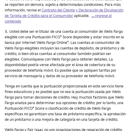
se reporten sin demora, sujeto a determinadas condiciones. Para más
información, revise el
Contrato del Cliente y Declaración de Divulgación
de Tarjeta de Crédito para el Consumidor
aplicable.
←regrese al
contenido
Nota
5.
Usted debe ser el titular de una cuenta al consumidor de Wells Fargo
elegible con una Puntuación FICO
Score disponible y estar inscrito en la
®
banca por Internet Wells Fargo Online
. Las cuentas al consumidor de
®
Wells Fargo elegibles incluyen las cuentas de depósito, de préstamo y de
crédito, si bien otras cuentas al consumidor también podrían ser
elegibles. Comuníquese con Wells Fargo para obtener detalles. La
disponibilidad podría verse afectada por el área de cobertura de su
proveedor de telefonía móvil. Es posible que se apliquen tarifas por
servicio de mensajería y datos de su proveedor de telefonía móvil.
Tenga en cuenta que la puntuación proporcionada en este servicio tiene
fines educativos y es posible que no sea la puntuación usada por Wells
Fargo para tomar decisiones de crédito. Hay muchos factores que Wells
Fargo analiza para determinar sus opciones de crédito; por lo tanto, una
Puntuación FICO
Score o clasificación de crédito de Wells Fargo
®
específicas no garantizan una tasa de préstamo específica, la aprobación
de un préstamo o una mejora de categoría en una tarjeta de crédito.
Wells Fargo y Fair Isaac no son organizaciones de reparación de crédito,