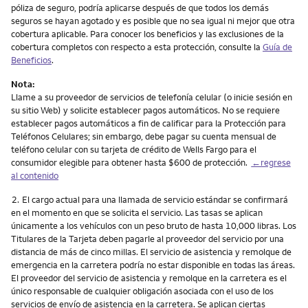
póliza de seguro, podría aplicarse después de que todos los demás
seguros se hayan agotado y es posible que no sea igual ni mejor que otra
cobertura aplicable. Para conocer los beneficios y las exclusiones de la
cobertura completos con respecto a esta protección, consulte la
Guía de
Beneficios
.
Nota:
Llame a su proveedor de servicios de telefonía celular (o inicie sesión en
su sitio Web) y solicite establecer pagos automáticos. No se requiere
establecer pagos automáticos a fin de calificar para la Protección para
Teléfonos Celulares; sin embargo, debe pagar su cuenta mensual de
teléfono celular con su tarjeta de crédito de Wells Fargo para el
consumidor elegible para obtener hasta $600 de protección.
←regrese
al contenido
Nota
2.
El cargo actual para una llamada de servicio estándar se confirmará
en el momento en que se solicita el servicio. Las tasas se aplican
únicamente a los vehículos con un peso bruto de hasta 10,000 libras. Los
Titulares de la Tarjeta deben pagarle al proveedor del servicio por una
distancia de más de cinco millas. El servicio de asistencia y remolque de
emergencia en la carretera podría no estar disponible en todas las áreas.
El proveedor del servicio de asistencia y remolque en la carretera es el
único responsable de cualquier obligación asociada con el uso de los
servicios de envío de asistencia en la carretera. Se aplican ciertas