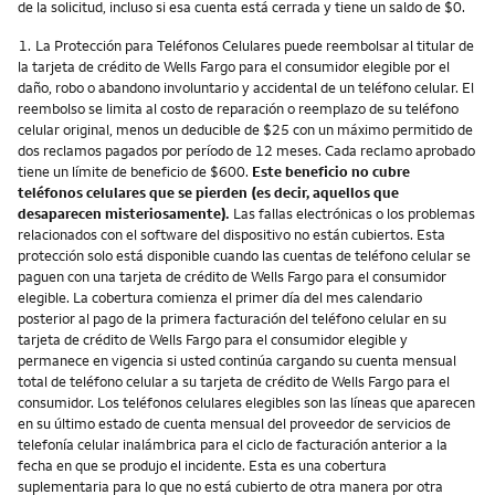
de la solicitud, incluso si esa cuenta está cerrada y tiene un saldo de $0.
Nota
1.
La Protección para Teléfonos Celulares puede reembolsar al titular de
la tarjeta de crédito de Wells Fargo para el consumidor elegible por el
daño, robo o abandono involuntario y accidental de un teléfono celular. El
reembolso se limita al costo de reparación o reemplazo de su teléfono
celular original, menos un deducible de $25 con un máximo permitido de
dos reclamos pagados por período de 12 meses. Cada reclamo aprobado
tiene un límite de beneficio de $600.
Este beneficio no cubre
teléfonos celulares que se pierden (es decir, aquellos que
desaparecen misteriosamente).
Las fallas electrónicas o los problemas
relacionados con el software del dispositivo no están cubiertos. Esta
protección solo está disponible cuando las cuentas de teléfono celular se
paguen con una tarjeta de crédito de Wells Fargo para el consumidor
elegible. La cobertura comienza el primer día del mes calendario
posterior al pago de la primera facturación del teléfono celular en su
tarjeta de crédito de Wells Fargo para el consumidor elegible y
permanece en vigencia si usted continúa cargando su cuenta mensual
total de teléfono celular a su tarjeta de crédito de Wells Fargo para el
consumidor. Los teléfonos celulares elegibles son las líneas que aparecen
en su último estado de cuenta mensual del proveedor de servicios de
telefonía celular inalámbrica para el ciclo de facturación anterior a la
fecha en que se produjo el incidente. Esta es una cobertura
suplementaria para lo que no está cubierto de otra manera por otra