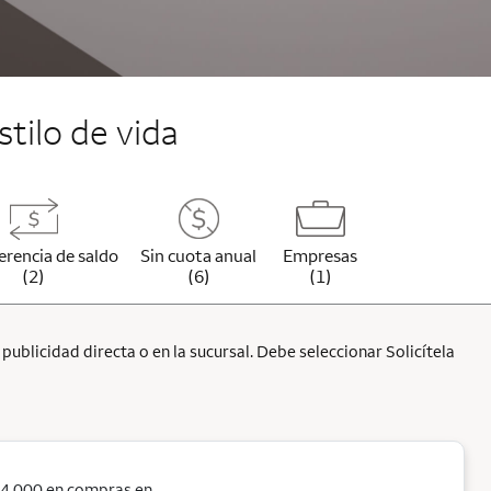
stilo de vida
erencia de saldo
Sin cuota anual
Empresas
(2)
(6)
(1)
ublicidad directa o en la sucursal. Debe seleccionar Solicítela
$4,000 en compras en