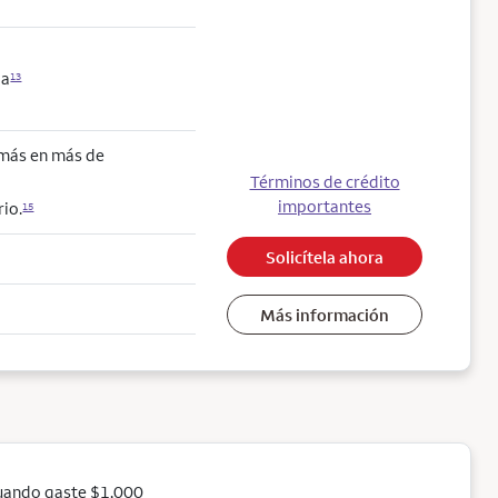
da
13
 más en más de
Términos de crédito
importantes
io.
15
Solicítela ahora
Más información
uando gaste $1,000