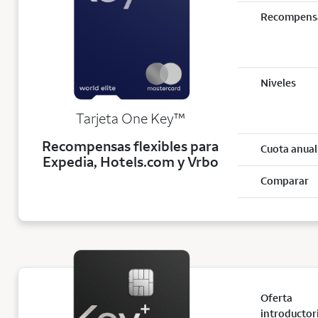
Recompens
Niveles
trademark
Tarjeta One Key
™
Recompensas flexibles para
Cuota anual
Expedia, Hotels.com y Vrbo
Comparar
Oferta
introductor