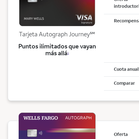
introductor
Recompens
service mark
Tarjeta Autograph Journey
℠
Puntos ilimitados que vayan
más allá
1
Cuota anual
Comparar
Oferta