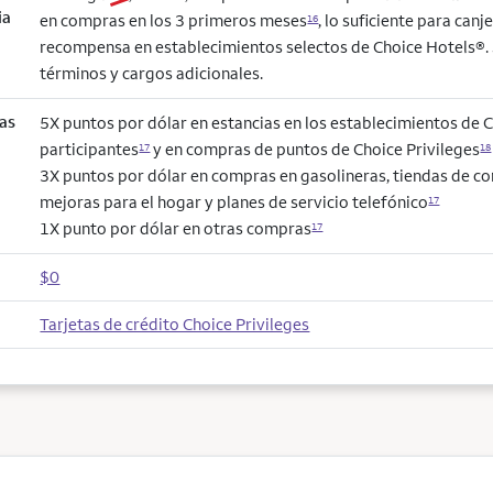
ia
en compras en los 3 primeros meses
, lo suficiente para can
16
recompensa en establecimientos selectos de Choice Hotels®. 
términos y cargos adicionales.
as
5X puntos por dólar en estancias en los establecimientos de 
participantes
y en compras de puntos de Choice Privileges
17
18
3X puntos por dólar en compras en gasolineras, tiendas de co
mejoras para el hogar y planes de servicio telefónico
17
1X punto por dólar en otras compras
17
$0
Tarjetas de crédito Choice Privileges