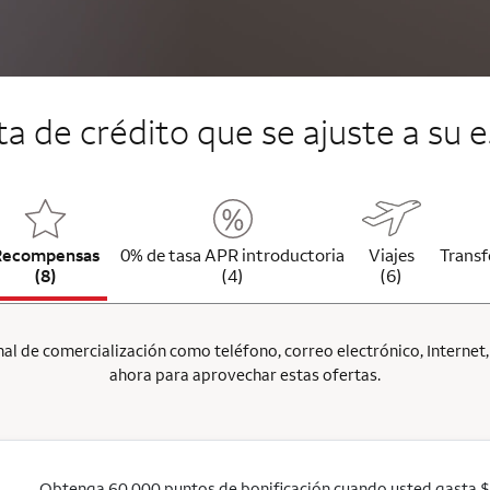
jeta de crédito que se ajuste a su e
Recompensas
0% de tasa APR introductoria
Viajes
Transf
(8)
(4)
(6)
l de comercialización como teléfono, correo electrónico, Internet, p
ahora para aprovechar estas ofertas.
Obtenga 60,000 puntos de bonificación cuando usted gasta 