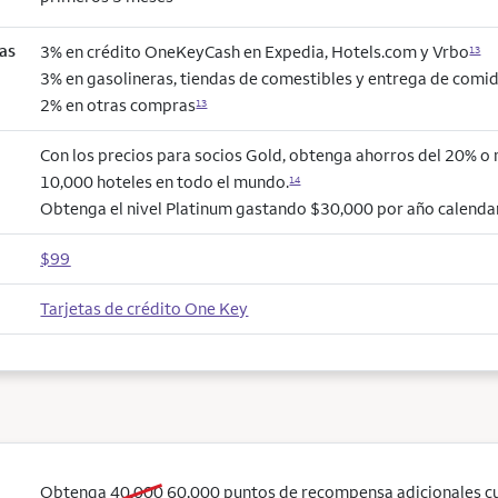
as
3% en crédito OneKeyCash en Expedia, Hotels.com y Vrbo
13
3% en gasolineras, tiendas de comestibles y entrega de comi
2% en otras compras
13
Con los precios para socios Gold, obtenga ahorros del 20% o
10,000 hoteles en todo el mundo.
14
Obtenga el nivel Platinum gastando $30,000 por año calendar
$99
Tarjetas de crédito One Key
old bonus
new bonus
Obtenga
40,000
60,000
puntos de recompensa adicionales c