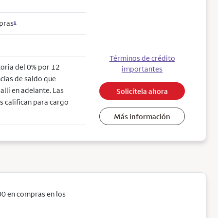
mpras
6
Términos de crédito
toria del 0% por 12
importantes
cias de saldo que
llí en adelante. Las
Solicítela ahora
s califican para cargo
Más información
0 en compras en los