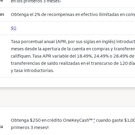
en los primeros 3 meses
7
as
Obtenga el 2% de recompensas en efectivo ilimitadas en co
$0
Tasa porcentual anual (APR, por sus siglas en inglés) introduc
meses desde la apertura de la cuenta en compras y transferen
califiquen. Tasa APR variable del 18.49%, 24.49% o 28.49% de a
transferencias de saldo realizadas en el transcurso de 120 día
y tasa introductorias.
Obtenga $250 en crédito OneKeyCash™
*
cuando gaste $1,00
ia
primeros 3 meses
8