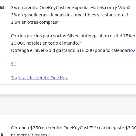
as
3% en crédito OneKeyCash en Expedia, Hotels.com y Vrbo
9
3% en gasolineras, tiendas de comestibles y restaurantes
9
1.5% en otras compras
9
Con los precios para socios Silver, obtenga ahorros del 15% 
10,000 hoteles en todo el mundo.
10
Obtenga el nivel Gold gastando $15,000 por año calendario.
1
$0
Tarjetas de crédito One Key
Obtenga $350 en crédito OneKeyCash™
*
cuando gaste $3,00
ia
primeros 3 meses
12