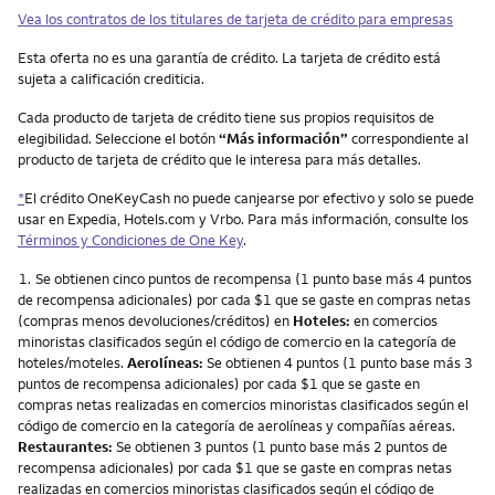
Vea los contratos de los titulares de tarjeta de crédito para empresas
Esta oferta no es una garantía de crédito. La tarjeta de crédito está
sujeta a calificación crediticia.
Cada producto de tarjeta de crédito tiene sus propios requisitos de
elegibilidad. Seleccione el botón
“Más información”
correspondiente al
producto de tarjeta de crédito que le interesa para más detalles.
*
El crédito OneKeyCash no puede canjearse por efectivo y solo se puede
usar en Expedia, Hotels.com y Vrbo. Para más información, consulte los
Términos y Condiciones de One Key
.
Nota
1.
Se obtienen cinco puntos de recompensa (1 punto base más 4 puntos
de recompensa adicionales) por cada $1 que se gaste en compras netas
(compras menos devoluciones/créditos) en
Hoteles:
en comercios
minoristas clasificados según el código de comercio en la categoría de
hoteles/moteles.
Aerolíneas:
Se obtienen 4 puntos (1 punto base más 3
puntos de recompensa adicionales) por cada $1 que se gaste en
compras netas realizadas en comercios minoristas clasificados según el
código de comercio en la categoría de aerolíneas y compañías aéreas.
Restaurantes:
Se obtienen 3 puntos (1 punto base más 2 puntos de
recompensa adicionales) por cada $1 que se gaste en compras netas
realizadas en comercios minoristas clasificados según el código de