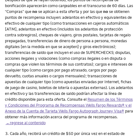
bonificación aparecerán como canjeables en el transcurso de 60 días. Las
“Compras” que
no
se aplican a esta oferta y por las que
no
se obtienen
puntos de recompensa incluyen: adelantos en efectivo y equivalentes de
efectivo de cualquier tipo (como transacciones en cajeros automáticos
[ATM], adelantos en efectivo (incluidos los adelantos de protección
contra sobregiros), cheques de viajero, giros postales, tarjetas de regalo
prepagadas, transferencias de dinero de persona a persona, monedas
digitales [en la medida en que se acepten] y giros electrónicos);
transferencias de saldo que incluyen el uso de SUPERCHECKS; disputas,
acciones ilegales y violaciones (como compras ilegales o en disputa o
compras que violen los términos de sus contratos); cargos e intereses de
cualquier tipo (como cargos por pago atrasado, cargos por pago
devuelto, cuotas anuales o cargos mensuales); transacciones de
apuestas de cualquier tipo (como apuestas enviadas por Internet, fichas
de juego de casino, boletos de lotería o apuestas externas). Los adelantos
en efectivo y las transferencias de saldo podrían afectar la línea de
crédito disponible para esta oferta. Consulte el
Resumen de los Términos
y Condiciones del Programa de Recompensas Wells Fargo Rewards® y el
Anexo de la Cuenta de Tarjeta Wells Fargo Autograph Journey Visa®
para
obtener más información acerca del programa de recompensas.
←regrese al contenido
Nota
3.
Cada año, recibirá un crédito de $50 por única vez en el estado de