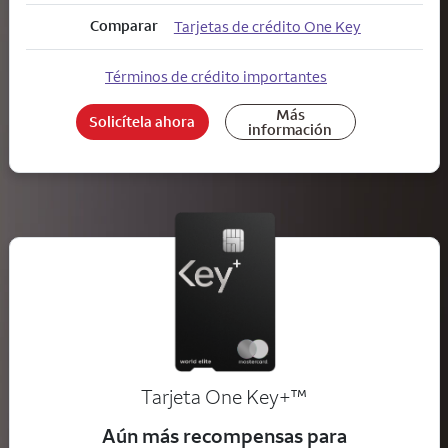
Comparar
Tarjetas de crédito One Key
Términos de crédito importantes
Más
Solicítela ahora
información
trademark
Tarjeta One Key+
™
Aún más recompensas para