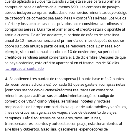
cuenta aplicado a su cuenta cuando su tarjeta se use para su primera
compra de pasajes aéreos de al menos $50. Las compras de pasajes
aéreos incluyen compras realizadas en comercios minoristas cuyo código
de categoría de comercio sea aerolíneas y compañías aéreas. Los vuelos
chárter y los vuelos en aviones privados no se consideran aerolíneas ni
compañías aéreas. Durante el primer año, el crédito estará disponible al
abrir la cuenta. De ahí en adelante, el período de crédito de aerolínea
anual de 12 meses comenzará el primer día del mes después de que se
cobre su cuota anual; a partir de allí, se renovará cada 12 meses. Por
ejemplo, si su cuota anual se cobra el 10 de noviembre, su período de
crédito de aerolínea anual comenzará el 1 de diciembre. Después de que
se haya obtenido, este crédito aparecerá en el transcurso de 60 días.
←regrese al contenido
Nota
4.
Se obtienen tres puntos de recompensa (1 punto base más 2 puntos
de recompensa adicionales) por cada $1 que se gaste en compras netas
(compras menos devoluciones/créditos) realizadas en comercios
minoristas que clasifican sus establecimientos según el código de
comercio de VISA
como:
Viajes:
aerolíneas, hoteles y moteles,
®
propiedades de tiempo compartido o alquiler de automóviles y vehículos,
líneas de cruceros, agencias de viajes, sitios de descuento de viajes,
campings.
Tránsito:
trenes de pasajeros, taxis, limusinas,
transbordadores, puentes y autopistas con peaje, estacionamientos al
aire libre y cubiertos.
Gasolina:
gasolineras, expendedores de