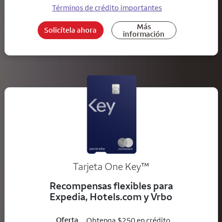
Términos de crédito importantes
Más
Solicítela ahora
información
trademark
Tarjeta One Key
™
Recompensas flexibles para
Expedia, Hotels.com y Vrbo
Oferta
Obtenga $250 en crédito