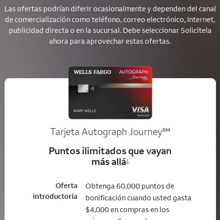
Las ofertas podrían diferir ocasionalmente y dependen del canal
de comercialización como teléfono, correo electrónico, Internet,
publicidad directa o en la sucursal. Debe seleccionar Solicítela
ahora para aprovechar estas ofertas.
service mark
Tarjeta Autograph Journey
℠
Puntos ilimitados que vayan
más allá
1
Oferta
Obtenga 60,000 puntos de
introductoria
bonificación cuando usted gasta
$4,000 en compras en los
2