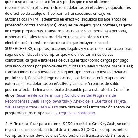
que
no
se aplican a esta oferta y por las que
no
se obtienen
recompensas en efectivo incluyen: adelantos en efectivo y equivalentes
de efectivo de cualquier tipo (como transacciones en cajeros
automáticos [ATM], adelantos en efectivo (incluidos los adelantos de
protección contra sobregiros), cheques de viajero, giros postales, tarjetas
de regalo prepagadas, transferencias de dinero de persona a persona,
monedas digitales (en la medida en que se acepten) y giros
electrónicos); transferencias de saldo que incluyen el uso de
SUPERCHECKS; disputas, acciones ilegales y violaciones (como compras
ilegales o en disputa o compras que violen los términos de sus
contratos); cargos e intereses de cualquier tipo (como cargos por pago
atrasado, cargos por pago devuelto, cuotas anuales o cargos mensuales);
transacciones de apuestas de cualquier tipo (como apuestas enviadas
por Internet, fichas de juego de casino, boletos de lotería o apuestas
externas). Los adelantos en efectivo y las transferencias de saldo
podrían afectar la línea de crédito disponible para esta oferta. Consulte
el/los
Resumen de los Términos y Condiciones del Programa de
Recompensas
Wells Fargo Rewards
® y Anexo de la Cuenta de Tarjeta
Wells Fargo Active Cash Visa
®
para obtener más información acerca del
programa de recompensas.
←regrese al contenido
Nota
8.
A fin de calificar para obtener $250 en crédito OneKeyCash, se debe
registrar en su cuenta un total de al menos $1,000 en compras netas
(compras menos devoluciones/créditos) en el transcurso de 3 meses a