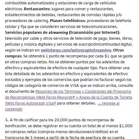
combustible automatizados y estaciones de carga de vehículos
eléctricos.
Restaurantes:
lugares para comer y restaurantes,
establecimientos de bebidas, restaurantes de comidas rápidas y/o
proveedores de catering.
Planes telefónicos:
proveedores de telefonía
celular y fija que se consideren servicios de telecomunicaciones.
Servicios populares de
streaming
(transmisión por Internet):
televisión por cable y otros servicios de televisión de pago, bienes, libros,
películas y música digitales y servicios de suscripción/continuidad digital,
según se indican en:
wellsfargo.com/autographstreaming
.
Otras
compras:
Se obtendrá 1 punto de recompensa por cada $1 que se gaste
en otras compras netas. No se obtienen puntos por los adelantos de
efectivo y equivalentes de efectivo de cualquier tipo. Para obtener una
lista detallada de los adelantos en efectivo y equivalentes de efectivo
excluidos y ejemplos de los comercios que podrían no facturar según los
códigos de categoría de comercio de VISA que se indican arriba, consulte
el documento de
Resumen de los Términos y Condiciones del Programa
de Recompensas Wells Fargo Rewards® y Anexo de la Cuenta de Tarjeta
Wells Fargo Autograph Visa®
para obtener detalles.
←regrese al
contenido
Nota
5.
A fin de calificar para los 20,000 puntos de recompensa de
bonificación, se debe registrar en su cuenta un total de al menos $1,000
en compras netas (compras menos devoluciones/créditos) en el
transcurso de 3 meses a partir de la fecha de apertura de su cuenta.