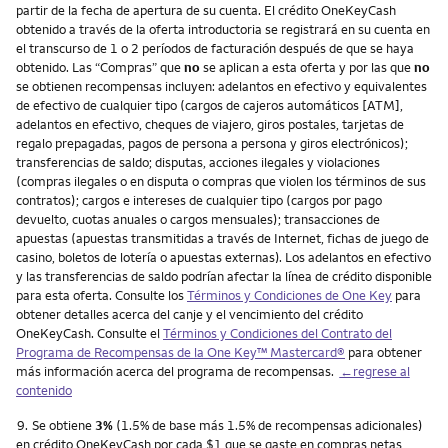
partir de la fecha de apertura de su cuenta. El crédito OneKeyCash
obtenido a través de la oferta introductoria se registrará en su cuenta en
el transcurso de 1 o 2 períodos de facturación después de que se haya
obtenido. Las “Compras” que
no
se aplican a esta oferta y por las que
no
se obtienen recompensas incluyen: adelantos en efectivo y equivalentes
de efectivo de cualquier tipo (cargos de cajeros automáticos [ATM],
adelantos en efectivo, cheques de viajero, giros postales, tarjetas de
regalo prepagadas, pagos de persona a persona y giros electrónicos);
transferencias de saldo; disputas, acciones ilegales y violaciones
(compras ilegales o en disputa o compras que violen los términos de sus
contratos); cargos e intereses de cualquier tipo (cargos por pago
devuelto, cuotas anuales o cargos mensuales); transacciones de
apuestas (apuestas transmitidas a través de Internet, fichas de juego de
casino, boletos de lotería o apuestas externas). Los adelantos en efectivo
y las transferencias de saldo podrían afectar la línea de crédito disponible
para esta oferta. Consulte los
Términos y Condiciones de One Key
para
obtener detalles acerca del canje y el vencimiento del crédito
OneKeyCash. Consulte el
Términos y Condiciones del Contrato del
Programa de Recompensas de la One Key™ Mastercard®
para obtener
más información acerca del programa de recompensas.
←regrese al
contenido
Nota
9.
Se obtiene
3%
(1.5% de base más 1.5% de recompensas adicionales)
en crédito OneKeyCash por cada $1 que se gaste en compras netas