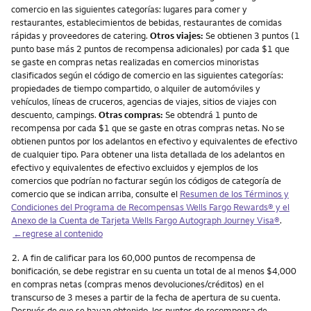
comercio en las siguientes categorías: lugares para comer y
restaurantes, establecimientos de bebidas, restaurantes de comidas
rápidas y proveedores de catering.
Otros viajes:
Se obtienen 3 puntos (1
punto base más 2 puntos de recompensa adicionales) por cada $1 que
se gaste en compras netas realizadas en comercios minoristas
clasificados según el código de comercio en las siguientes categorías:
propiedades de tiempo compartido, o alquiler de automóviles y
vehículos, líneas de cruceros, agencias de viajes, sitios de viajes con
descuento, campings.
Otras compras:
Se obtendrá 1 punto de
recompensa por cada $1 que se gaste en otras compras netas. No se
obtienen puntos por los adelantos en efectivo y equivalentes de efectivo
de cualquier tipo. Para obtener una lista detallada de los adelantos en
efectivo y equivalentes de efectivo excluidos y ejemplos de los
comercios que podrían no facturar según los códigos de categoría de
comercio que se indican arriba, consulte el
Resumen de los Términos y
Condiciones del Programa de Recompensas Wells Fargo Rewards® y el
Anexo de la Cuenta de Tarjeta Wells Fargo Autograph Journey Visa®
.
←regrese al contenido
Nota
2.
A fin de calificar para los 60,000 puntos de recompensa de
bonificación, se debe registrar en su cuenta un total de al menos $4,000
en compras netas (compras menos devoluciones/créditos) en el
transcurso de 3 meses a partir de la fecha de apertura de su cuenta.
Después de que se hayan obtenido, los puntos de recompensa de