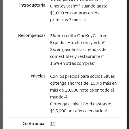
introductoria
OneKeyCash™
*
cuando gaste
$1,000 en compras en los
primeros 3 meses
8
Recompensas
3% en crédito OneKeyCash en
Expedia, Hotels.com y Vrbo
9
3% en gasolineras, tiendas de
comestibles y restaurantes
9
1.5% en otras compras
9
Niveles
Con los precios para socios Silver,
obtenga ahorros del 15% o más en
más de 10,000 hoteles en todo el
mundo.
10
Obtenga el nivel Gold gastando
$15,000 por año calendario.
11
Cuota anual
$0