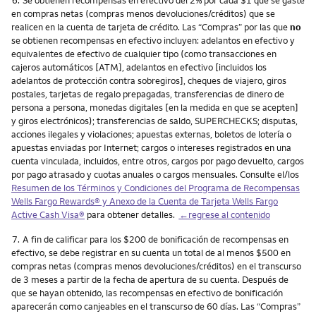
en compras netas (compras menos devoluciones/créditos) que se
realicen en la cuenta de tarjeta de crédito. Las “Compras” por las que
no
se obtienen recompensas en efectivo incluyen: adelantos en efectivo y
equivalentes de efectivo de cualquier tipo (como transacciones en
cajeros automáticos [ATM], adelantos en efectivo [incluidos los
adelantos de protección contra sobregiros], cheques de viajero, giros
postales, tarjetas de regalo prepagadas, transferencias de dinero de
persona a persona, monedas digitales [en la medida en que se acepten]
y giros electrónicos); transferencias de saldo, SUPERCHECKS; disputas,
acciones ilegales y violaciones; apuestas externas, boletos de lotería o
apuestas enviadas por Internet; cargos o intereses registrados en una
cuenta vinculada, incluidos, entre otros, cargos por pago devuelto, cargos
por pago atrasado y cuotas anuales o cargos mensuales. Consulte el/los
Resumen de los Términos y Condiciones del Programa de Recompensas
Wells Fargo Rewards
® y Anexo de la Cuenta de Tarjeta
Wells Fargo
Active Cash Visa
®
para obtener detalles.
←regrese al contenido
Nota
7.
A fin de calificar para los $200 de bonificación de recompensas en
efectivo, se debe registrar en su cuenta un total de al menos $500 en
compras netas (compras menos devoluciones/créditos) en el transcurso
de 3 meses a partir de la fecha de apertura de su cuenta. Después de
que se hayan obtenido, las recompensas en efectivo de bonificación
aparecerán como canjeables en el transcurso de 60 días. Las “Compras”