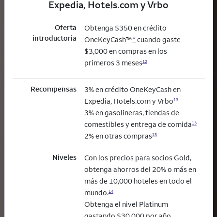
Expedia, Hotels.com y Vrbo
Oferta
Obtenga $350 en crédito
introductoria
OneKeyCash™
*
cuando gaste
$3,000 en compras en los
primeros 3 meses
12
Recompensas
3% en crédito OneKeyCash en
Expedia, Hotels.com y Vrbo
13
3% en gasolineras, tiendas de
comestibles y entrega de comida
13
2% en otras compras
13
Niveles
Con los precios para socios Gold,
obtenga ahorros del 20% o más en
más de 10,000 hoteles en todo el
mundo.
14
Obtenga el nivel Platinum
gastando $30,000 por año