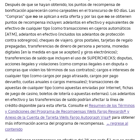
Después de que se hayan obtenido, los puntos de recompensa de
bonificación aparecerán como canjeables en el transcurso de 60 días. Las
“Compras” que
no
se aplican a esta oferta y por las que
no
se obtienen
puntos de recompensa incluyen: adelantos en efectivo y equivalentes de
efectivo de cualquier tipo (como transacciones en cajeros automáticos
[ATM], adelantos en efectivo (incluidos los adelantos de protección
contra sobregiros), cheques de viajero, giros postales, tarjetas de regalo
prepagadas, transferencias de dinero de persona a persona, monedas
digitales [en la medida en que se acepten] y giros electrónicos);
transferencias de saldo que incluyen el uso de SUPERCHECKS; disputas,
acciones ilegales y violaciones (como compras ilegales o en disputa o
compras que violen los términos de sus contratos); cargos e intereses de
cualquier tipo (como cargos por pago atrasado, cargos por pago
devuelto, cuotas anuales o cargos mensuales); transacciones de
apuestas de cualquier tipo (como apuestas enviadas por Internet, fichas
de juego de casino, boletos de lotería o apuestas externas). Los adelantos
en efectivo y las transferencias de saldo podrían afectar la línea de
crédito disponible para esta oferta. Consulte el
Resumen de los Términos
y Condiciones del Programa de Recompensas Wells Fargo Rewards® y
Anexo de la Cuenta de Tarjeta Wells Fargo Autograph Visa®
para obtener
más información acerca del programa de recompensas.
←regrese al
contenido
Nota
6.
Se obtienen recompensas en efectivo del 2% por cada $1 que se gaste