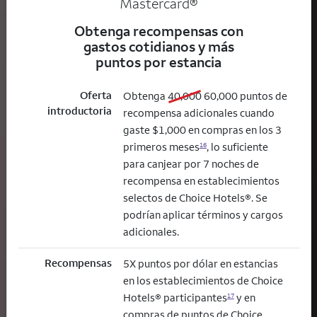
Mastercard®
Obtenga recompensas con
gastos cotidianos y más
puntos por estancia
Oferta
old bonus
new bonus
Obtenga
40,000
60,000
puntos de
introductoria
recompensa adicionales cuando
gaste $1,000 en compras en los 3
primeros meses
, lo suficiente
16
para canjear por 7 noches de
recompensa en establecimientos
selectos de Choice Hotels®. Se
podrían aplicar términos y cargos
adicionales.
Recompensas
5X puntos por dólar en estancias
en los establecimientos de Choice
Hotels® participantes
y en
17
compras de puntos de Choice