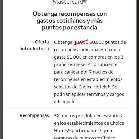
Mastercard®
Obtenga recompensas con
gastos cotidianos y más
puntos por estancia
Oferta
old bonus
new bonus
Obtenga
40,000
60,000
puntos de
introductoria
recompensa adicionales cuando
gaste $1,000 en compras en los 3
primeros meses
, lo suficiente
16
para canjear por 7 noches de
recompensa en establecimientos
selectos de Choice Hotels®. Se
podrían aplicar términos y cargos
adicionales.
Recompensas
5X puntos por dólar en estancias
en los establecimientos de Choice
Hotels® participantes
y en
17
compras de puntos de Choice