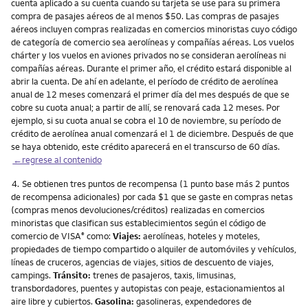
cuenta aplicado a su cuenta cuando su tarjeta se use para su primera
compra de pasajes aéreos de al menos $50. Las compras de pasajes
aéreos incluyen compras realizadas en comercios minoristas cuyo código
de categoría de comercio sea aerolíneas y compañías aéreas. Los vuelos
chárter y los vuelos en aviones privados no se consideran aerolíneas ni
compañías aéreas. Durante el primer año, el crédito estará disponible al
abrir la cuenta. De ahí en adelante, el período de crédito de aerolínea
anual de 12 meses comenzará el primer día del mes después de que se
cobre su cuota anual; a partir de allí, se renovará cada 12 meses. Por
ejemplo, si su cuota anual se cobra el 10 de noviembre, su período de
crédito de aerolínea anual comenzará el 1 de diciembre. Después de que
se haya obtenido, este crédito aparecerá en el transcurso de 60 días.
←regrese al contenido
Nota
4.
Se obtienen tres puntos de recompensa (1 punto base más 2 puntos
de recompensa adicionales) por cada $1 que se gaste en compras netas
(compras menos devoluciones/créditos) realizadas en comercios
minoristas que clasifican sus establecimientos según el código de
comercio de VISA
como:
Viajes:
aerolíneas, hoteles y moteles,
®
propiedades de tiempo compartido o alquiler de automóviles y vehículos,
líneas de cruceros, agencias de viajes, sitios de descuento de viajes,
campings.
Tránsito:
trenes de pasajeros, taxis, limusinas,
transbordadores, puentes y autopistas con peaje, estacionamientos al
aire libre y cubiertos.
Gasolina:
gasolineras, expendedores de