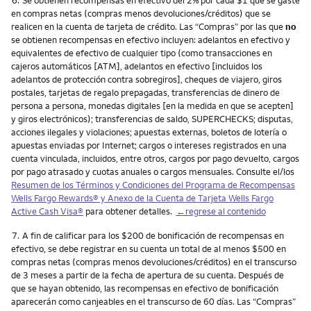
en compras netas (compras menos devoluciones/créditos) que se
realicen en la cuenta de tarjeta de crédito. Las “Compras” por las que
no
se obtienen recompensas en efectivo incluyen: adelantos en efectivo y
equivalentes de efectivo de cualquier tipo (como transacciones en
cajeros automáticos [ATM], adelantos en efectivo [incluidos los
adelantos de protección contra sobregiros], cheques de viajero, giros
postales, tarjetas de regalo prepagadas, transferencias de dinero de
persona a persona, monedas digitales [en la medida en que se acepten]
y giros electrónicos); transferencias de saldo, SUPERCHECKS; disputas,
acciones ilegales y violaciones; apuestas externas, boletos de lotería o
apuestas enviadas por Internet; cargos o intereses registrados en una
cuenta vinculada, incluidos, entre otros, cargos por pago devuelto, cargos
por pago atrasado y cuotas anuales o cargos mensuales. Consulte el/los
Resumen de los Términos y Condiciones del Programa de Recompensas
Wells Fargo Rewards
® y Anexo de la Cuenta de Tarjeta
Wells Fargo
Active Cash Visa
®
para obtener detalles.
←regrese al contenido
Nota
7.
A fin de calificar para los $200 de bonificación de recompensas en
efectivo, se debe registrar en su cuenta un total de al menos $500 en
compras netas (compras menos devoluciones/créditos) en el transcurso
de 3 meses a partir de la fecha de apertura de su cuenta. Después de
que se hayan obtenido, las recompensas en efectivo de bonificación
aparecerán como canjeables en el transcurso de 60 días. Las “Compras”