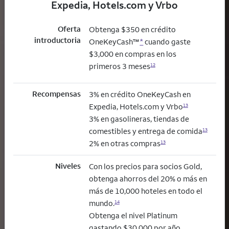
Expedia, Hotels.com y Vrbo
Oferta
Obtenga $350 en crédito
introductoria
OneKeyCash™
*
cuando gaste
$3,000 en compras en los
primeros 3 meses
12
Recompensas
3% en crédito OneKeyCash en
Expedia, Hotels.com y Vrbo
13
3% en gasolineras, tiendas de
comestibles y entrega de comida
13
2% en otras compras
13
Niveles
Con los precios para socios Gold,
obtenga ahorros del 20% o más en
más de 10,000 hoteles en todo el
mundo.
14
Obtenga el nivel Platinum
gastando $30,000 por año