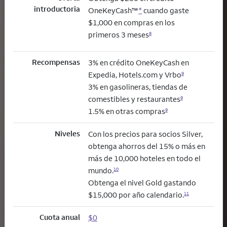
introductoria
OneKeyCash™
*
cuando gaste
$1,000 en compras en los
primeros 3 meses
8
Recompensas
3% en crédito OneKeyCash en
Expedia, Hotels.com y Vrbo
9
3% en gasolineras, tiendas de
comestibles y restaurantes
9
1.5% en otras compras
9
Niveles
Con los precios para socios Silver,
obtenga ahorros del 15% o más en
más de 10,000 hoteles en todo el
mundo.
10
Obtenga el nivel Gold gastando
$15,000 por año calendario.
11
Cuota anual
$0