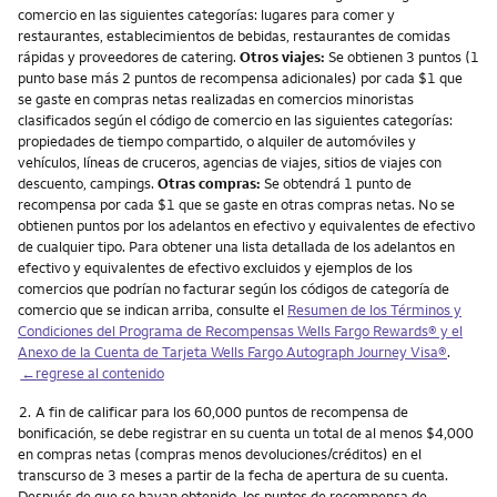
comercio en las siguientes categorías: lugares para comer y
restaurantes, establecimientos de bebidas, restaurantes de comidas
rápidas y proveedores de catering.
Otros viajes:
Se obtienen 3 puntos (1
punto base más 2 puntos de recompensa adicionales) por cada $1 que
se gaste en compras netas realizadas en comercios minoristas
clasificados según el código de comercio en las siguientes categorías:
propiedades de tiempo compartido, o alquiler de automóviles y
vehículos, líneas de cruceros, agencias de viajes, sitios de viajes con
descuento, campings.
Otras compras:
Se obtendrá 1 punto de
recompensa por cada $1 que se gaste en otras compras netas. No se
obtienen puntos por los adelantos en efectivo y equivalentes de efectivo
de cualquier tipo. Para obtener una lista detallada de los adelantos en
efectivo y equivalentes de efectivo excluidos y ejemplos de los
comercios que podrían no facturar según los códigos de categoría de
comercio que se indican arriba, consulte el
Resumen de los Términos y
Condiciones del Programa de Recompensas Wells Fargo Rewards® y el
Anexo de la Cuenta de Tarjeta Wells Fargo Autograph Journey Visa®
.
←regrese al contenido
Nota
2.
A fin de calificar para los 60,000 puntos de recompensa de
bonificación, se debe registrar en su cuenta un total de al menos $4,000
en compras netas (compras menos devoluciones/créditos) en el
transcurso de 3 meses a partir de la fecha de apertura de su cuenta.
Después de que se hayan obtenido, los puntos de recompensa de