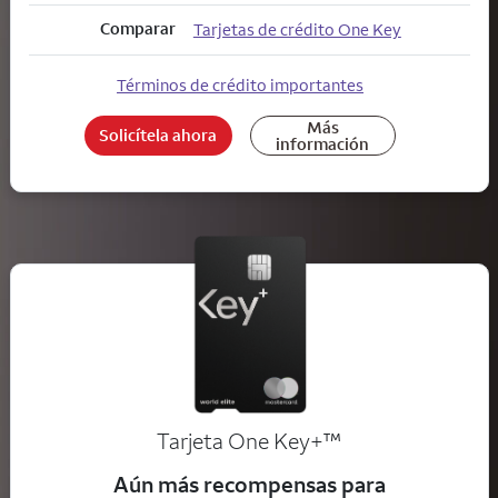
Comparar
Tarjetas de crédito One Key
Términos de crédito importantes
Más
Solicítela ahora
información
trademark
Tarjeta One Key+
™
Aún más recompensas para