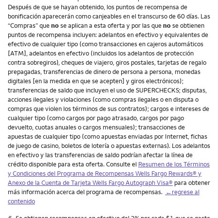
Después de que se hayan obtenido, los puntos de recompensa de
bonificación aparecerán como canjeables en el transcurso de 60 días. Las
“Compras” que
no
se aplican a esta oferta y por las que
no
se obtienen
puntos de recompensa incluyen: adelantos en efectivo y equivalentes de
efectivo de cualquier tipo (como transacciones en cajeros automáticos
[ATM], adelantos en efectivo (incluidos los adelantos de protección
contra sobregiros), cheques de viajero, giros postales, tarjetas de regalo
prepagadas, transferencias de dinero de persona a persona, monedas
digitales [en la medida en que se acepten] y giros electrónicos);
transferencias de saldo que incluyen el uso de SUPERCHECKS; disputas,
acciones ilegales y violaciones (como compras ilegales o en disputa o
compras que violen los términos de sus contratos); cargos e intereses de
cualquier tipo (como cargos por pago atrasado, cargos por pago
devuelto, cuotas anuales o cargos mensuales); transacciones de
apuestas de cualquier tipo (como apuestas enviadas por Internet, fichas
de juego de casino, boletos de lotería o apuestas externas). Los adelantos
en efectivo y las transferencias de saldo podrían afectar la línea de
crédito disponible para esta oferta. Consulte el
Resumen de los Términos
y Condiciones del Programa de Recompensas Wells Fargo Rewards® y
Anexo de la Cuenta de Tarjeta Wells Fargo Autograph Visa®
para obtener
más información acerca del programa de recompensas.
←regrese al
contenido
Nota
6.
Se obtienen recompensas en efectivo del 2% por cada $1 que se gaste