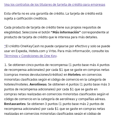
Vea los contratos de los titulares de tarjeta de crédito para empresas
Esta oferta no es una garantía de crédito. La tarjeta de crédito está
sujeta a calificación crediticia.
Cada producto de tarjeta de crédito tiene sus propios requisitos de
elegibilidad. Seleccione el botón
“Más información”
correspondiente al
producto de tarjeta de crédito que le interesa para más detalles.
*
El crédito OneKeyCash no puede canjearse por efectivo y solo se puede
usar en Expedia, Hotels.com y Vrbo. Para más información, consulte los
Términos y Condiciones de One Key
.
Nota
1.
Se obtienen cinco puntos de recompensa (1 punto base más 4 puntos
de recompensa adicionales) por cada $1 que se gaste en compras netas
(compras menos devoluciones/créditos) en
Hoteles:
en comercios
minoristas clasificados según el código de comercio en la categoría de
hoteles/moteles.
Aerolíneas:
Se obtienen 4 puntos (1 punto base más 3
puntos de recompensa adicionales) por cada $1 que se gaste en
compras netas realizadas en comercios minoristas clasificados según el
código de comercio en la categoría de aerolíneas y compañías aéreas.
Restaurantes:
Se obtienen 3 puntos (1 punto base más 2 puntos de
recompensa adicionales) por cada $1 que se gaste en compras netas
realizadas en comercios minoristas clasificados según el código de