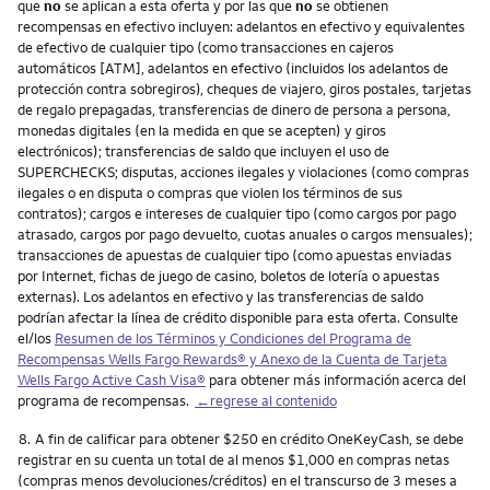
que
no
se aplican a esta oferta y por las que
no
se obtienen
recompensas en efectivo incluyen: adelantos en efectivo y equivalentes
de efectivo de cualquier tipo (como transacciones en cajeros
automáticos [ATM], adelantos en efectivo (incluidos los adelantos de
protección contra sobregiros), cheques de viajero, giros postales, tarjetas
de regalo prepagadas, transferencias de dinero de persona a persona,
monedas digitales (en la medida en que se acepten) y giros
electrónicos); transferencias de saldo que incluyen el uso de
SUPERCHECKS; disputas, acciones ilegales y violaciones (como compras
ilegales o en disputa o compras que violen los términos de sus
contratos); cargos e intereses de cualquier tipo (como cargos por pago
atrasado, cargos por pago devuelto, cuotas anuales o cargos mensuales);
transacciones de apuestas de cualquier tipo (como apuestas enviadas
por Internet, fichas de juego de casino, boletos de lotería o apuestas
externas). Los adelantos en efectivo y las transferencias de saldo
podrían afectar la línea de crédito disponible para esta oferta. Consulte
el/los
Resumen de los Términos y Condiciones del Programa de
Recompensas
Wells Fargo Rewards
® y Anexo de la Cuenta de Tarjeta
Wells Fargo Active Cash Visa
®
para obtener más información acerca del
programa de recompensas.
←regrese al contenido
Nota
8.
A fin de calificar para obtener $250 en crédito OneKeyCash, se debe
registrar en su cuenta un total de al menos $1,000 en compras netas
(compras menos devoluciones/créditos) en el transcurso de 3 meses a