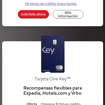
Términos de crédito importantes
Más
Solicítela ahora
información
trademark
Tarjeta One Key
™
Recompensas flexibles para
Expedia, Hotels.com y Vrbo
Oferta
Obtenga $250 en crédito