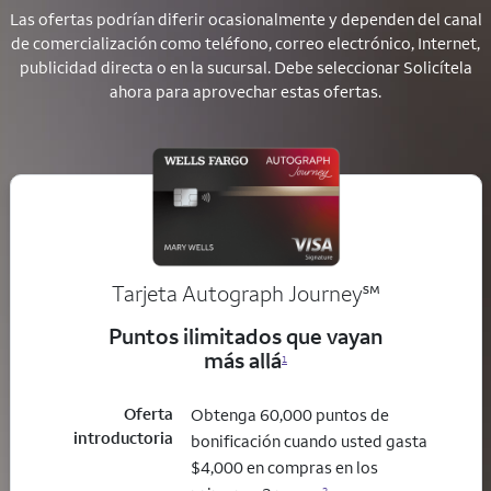
Las ofertas podrían diferir ocasionalmente y dependen del canal
de comercialización como teléfono, correo electrónico, Internet,
publicidad directa o en la sucursal. Debe seleccionar Solicítela
ahora para aprovechar estas ofertas.
service mark
Tarjeta Autograph Journey
℠
Puntos ilimitados que vayan
más allá
1
Oferta
Obtenga 60,000 puntos de
introductoria
bonificación cuando usted gasta
$4,000 en compras en los
2