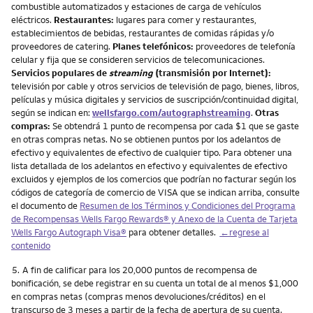
combustible automatizados y estaciones de carga de vehículos
eléctricos.
Restaurantes:
lugares para comer y restaurantes,
establecimientos de bebidas, restaurantes de comidas rápidas y/o
proveedores de catering.
Planes telefónicos:
proveedores de telefonía
celular y fija que se consideren servicios de telecomunicaciones.
Servicios populares de
streaming
(transmisión por Internet):
televisión por cable y otros servicios de televisión de pago, bienes, libros,
películas y música digitales y servicios de suscripción/continuidad digital,
según se indican en:
wellsfargo.com/autographstreaming
.
Otras
compras:
Se obtendrá 1 punto de recompensa por cada $1 que se gaste
en otras compras netas. No se obtienen puntos por los adelantos de
efectivo y equivalentes de efectivo de cualquier tipo. Para obtener una
lista detallada de los adelantos en efectivo y equivalentes de efectivo
excluidos y ejemplos de los comercios que podrían no facturar según los
códigos de categoría de comercio de VISA que se indican arriba, consulte
el documento de
Resumen de los Términos y Condiciones del Programa
de Recompensas Wells Fargo Rewards® y Anexo de la Cuenta de Tarjeta
Wells Fargo Autograph Visa®
para obtener detalles.
←regrese al
contenido
Nota
5.
A fin de calificar para los 20,000 puntos de recompensa de
bonificación, se debe registrar en su cuenta un total de al menos $1,000
en compras netas (compras menos devoluciones/créditos) en el
transcurso de 3 meses a partir de la fecha de apertura de su cuenta.