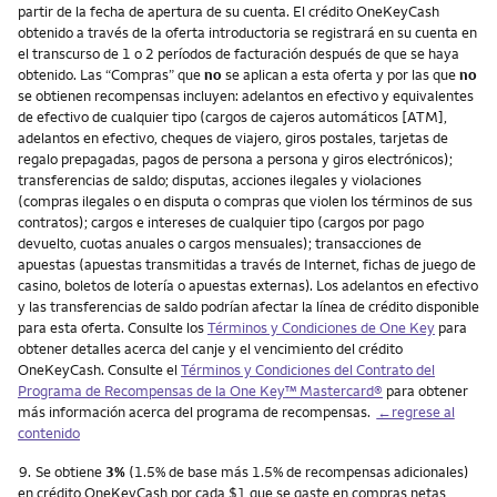
partir de la fecha de apertura de su cuenta. El crédito OneKeyCash
obtenido a través de la oferta introductoria se registrará en su cuenta en
el transcurso de 1 o 2 períodos de facturación después de que se haya
obtenido. Las “Compras” que
no
se aplican a esta oferta y por las que
no
se obtienen recompensas incluyen: adelantos en efectivo y equivalentes
de efectivo de cualquier tipo (cargos de cajeros automáticos [ATM],
adelantos en efectivo, cheques de viajero, giros postales, tarjetas de
regalo prepagadas, pagos de persona a persona y giros electrónicos);
transferencias de saldo; disputas, acciones ilegales y violaciones
(compras ilegales o en disputa o compras que violen los términos de sus
contratos); cargos e intereses de cualquier tipo (cargos por pago
devuelto, cuotas anuales o cargos mensuales); transacciones de
apuestas (apuestas transmitidas a través de Internet, fichas de juego de
casino, boletos de lotería o apuestas externas). Los adelantos en efectivo
y las transferencias de saldo podrían afectar la línea de crédito disponible
para esta oferta. Consulte los
Términos y Condiciones de One Key
para
obtener detalles acerca del canje y el vencimiento del crédito
OneKeyCash. Consulte el
Términos y Condiciones del Contrato del
Programa de Recompensas de la One Key™ Mastercard®
para obtener
más información acerca del programa de recompensas.
←regrese al
contenido
Nota
9.
Se obtiene
3%
(1.5% de base más 1.5% de recompensas adicionales)
en crédito OneKeyCash por cada $1 que se gaste en compras netas