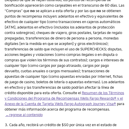
bonificación aparecerán como canjeables en el transcurso de 60 días. Las
“Compras” que
no
se aplican a esta oferta y por las que
no
se obtienen
puntos de recompensa incluyen: adelantos en efectivo y equivalentes de
efectivo de cualquier tipo (como transacciones en cajeros automáticos
[ATM], adelantos en efectivo (incluidos los adelantos de protección
contra sobregiros), cheques de viajero, giros postales, tarjetas de regalo
prepagadas, transferencias de dinero de persona a persona, monedas
digitales [en la medida en que se acepten] y giros electrónicos);
transferencias de saldo que incluyen el uso de SUPERCHECKS; disputas,
acciones ilegales y violaciones (como compras ilegales o en disputa o
compras que violen los términos de sus contratos); cargos e intereses de
cualquier tipo (como cargos por pago atrasado, cargos por pago
devuelto, cuotas anuales o cargos mensuales); transacciones de
apuestas de cualquier tipo (como apuestas enviadas por Internet, fichas
de juego de casino, boletos de lotería o apuestas externas). Los adelantos
en efectivo y las transferencias de saldo podrían afectar la línea de
crédito disponible para esta oferta. Consulte el
Resumen de los Términos
y Condiciones del Programa de Recompensas Wells Fargo Rewards® y el
Anexo de la Cuenta de Tarjeta Wells Fargo Autograph Journey Visa®
para
obtener más información acerca del programa de recompensas.
←regrese al contenido
Nota
3.
Cada año, recibirá un crédito de $50 por única vez en el estado de