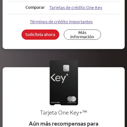
Comparar
Tarjetas de crédito One Key
Términos de crédito importantes
Más
Solicítela ahora
información
trademark
Tarjeta One Key+
™
Aún más recompensas para