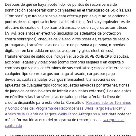
Después de que se hayan obtenido, los puntos de recompensa de
bonificación aparecerán como canjeables en el transcurso de 60 días. Las
“Compras” que
no
se aplican a esta oferta y por las que
no
se obtienen
puntos de recompensa incluyen: adelantos en efectivo y equivalentes de
efectivo de cualquier tipo (como transacciones en cajeros automáticos
[ATM], adelantos en efectivo (incluidos los adelantos de protección
contra sobregiros), cheques de viajero, giros postales, tarjetas de regalo
prepagadas, transferencias de dinero de persona a persona, monedas
digitales [en la medida en que se acepten] y giros electrónicos);
transferencias de saldo que incluyen el uso de SUPERCHECKS; disputas,
acciones ilegales y violaciones (como compras ilegales o en disputa o
compras que violen los términos de sus contratos); cargos e intereses de
cualquier tipo (como cargos por pago atrasado, cargos por pago
devuelto, cuotas anuales o cargos mensuales); transacciones de
apuestas de cualquier tipo (como apuestas enviadas por Internet, fichas
de juego de casino, boletos de lotería o apuestas externas). Los adelantos
en efectivo y las transferencias de saldo podrían afectar la línea de
crédito disponible para esta oferta. Consulte el
Resumen de los Términos
y Condiciones del Programa de Recompensas Wells Fargo Rewards® y
Anexo de la Cuenta de Tarjeta Wells Fargo Autograph Visa®
para obtener
más información acerca del programa de recompensas.
←regrese al
contenido
Nota
6.
Se obtienen recompensas en efectivo del 2% por cada $1 que se gaste