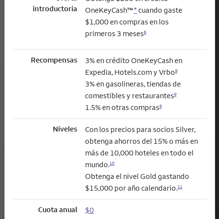
introductoria
OneKeyCash™
*
cuando gaste
$1,000 en compras en los
primeros 3 meses
8
Recompensas
3% en crédito OneKeyCash en
Expedia, Hotels.com y Vrbo
9
3% en gasolineras, tiendas de
comestibles y restaurantes
9
1.5% en otras compras
9
Niveles
Con los precios para socios Silver,
obtenga ahorros del 15% o más en
más de 10,000 hoteles en todo el
mundo.
10
Obtenga el nivel Gold gastando
$15,000 por año calendario.
11
Cuota anual
$0