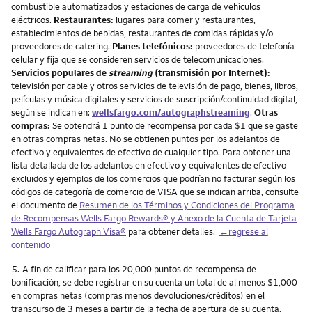
combustible automatizados y estaciones de carga de vehículos
eléctricos.
Restaurantes:
lugares para comer y restaurantes,
establecimientos de bebidas, restaurantes de comidas rápidas y/o
proveedores de catering.
Planes telefónicos:
proveedores de telefonía
celular y fija que se consideren servicios de telecomunicaciones.
Servicios populares de
streaming
(transmisión por Internet):
televisión por cable y otros servicios de televisión de pago, bienes, libros,
películas y música digitales y servicios de suscripción/continuidad digital,
según se indican en:
wellsfargo.com/autographstreaming
.
Otras
compras:
Se obtendrá 1 punto de recompensa por cada $1 que se gaste
en otras compras netas. No se obtienen puntos por los adelantos de
efectivo y equivalentes de efectivo de cualquier tipo. Para obtener una
lista detallada de los adelantos en efectivo y equivalentes de efectivo
excluidos y ejemplos de los comercios que podrían no facturar según los
códigos de categoría de comercio de VISA que se indican arriba, consulte
el documento de
Resumen de los Términos y Condiciones del Programa
de Recompensas Wells Fargo Rewards® y Anexo de la Cuenta de Tarjeta
Wells Fargo Autograph Visa®
para obtener detalles.
←regrese al
contenido
Nota
5.
A fin de calificar para los 20,000 puntos de recompensa de
bonificación, se debe registrar en su cuenta un total de al menos $1,000
en compras netas (compras menos devoluciones/créditos) en el
transcurso de 3 meses a partir de la fecha de apertura de su cuenta.