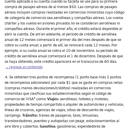
cuenta aplicado a su cuenta cuando su tarjeta se use para su primera
compra de pasajes aéreos de al menos $50. Las compras de pasajes
aéreos incluyen compras realizadas en comercios minoristas cuyo código
de categoría de comercio sea aerolíneas y compañías aéreas. Los vuelos
chárter y los vuelos en aviones privados no se consideran aerolíneas ni
compañías aéreas. Durante el primer año, el crédito estará disponible al
abrir la cuenta. De ahí en adelante, el período de crédito de aerolínea
anual de 12 meses comenzará el primer día del mes después de que se
cobre su cuota anual; a partir de allí, se renovará cada 12 meses. Por
ejemplo, si su cuota anual se cobra el 10 de noviembre, su período de
crédito de aerolínea anual comenzará el 1 de diciembre. Después de que
se haya obtenido, este crédito aparecerá en el transcurso de 60 días.
←regrese al contenido
Nota
4.
Se obtienen tres puntos de recompensa (1 punto base más 2 puntos
de recompensa adicionales) por cada $1 que se gaste en compras netas
(compras menos devoluciones/créditos) realizadas en comercios
minoristas que clasifican sus establecimientos según el código de
comercio de VISA
como:
Viajes:
aerolíneas, hoteles y moteles,
®
propiedades de tiempo compartido o alquiler de automóviles y vehículos,
líneas de cruceros, agencias de viajes, sitios de descuento de viajes,
campings.
Tránsito:
trenes de pasajeros, taxis, limusinas,
transbordadores, puentes y autopistas con peaje, estacionamientos al
aire libre y cubiertos.
Gasolina:
gasolineras, expendedores de