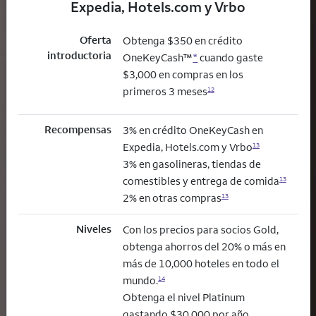
Expedia, Hotels.com y Vrbo
Oferta
Obtenga $350 en crédito
introductoria
OneKeyCash™
*
cuando gaste
$3,000 en compras en los
primeros 3 meses
12
Recompensas
3% en crédito OneKeyCash en
Expedia, Hotels.com y Vrbo
13
3% en gasolineras, tiendas de
comestibles y entrega de comida
13
2% en otras compras
13
Niveles
Con los precios para socios Gold,
obtenga ahorros del 20% o más en
más de 10,000 hoteles en todo el
mundo.
14
Obtenga el nivel Platinum
gastando $30,000 por año