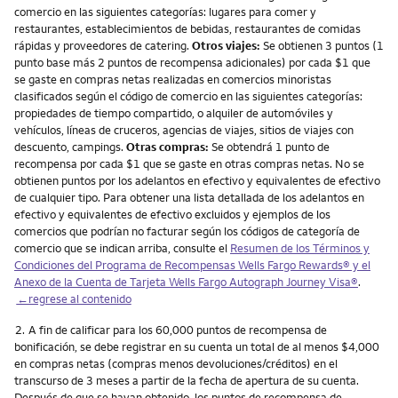
comercio en las siguientes categorías: lugares para comer y
restaurantes, establecimientos de bebidas, restaurantes de comidas
rápidas y proveedores de catering.
Otros viajes:
Se obtienen 3 puntos (1
punto base más 2 puntos de recompensa adicionales) por cada $1 que
se gaste en compras netas realizadas en comercios minoristas
clasificados según el código de comercio en las siguientes categorías:
propiedades de tiempo compartido, o alquiler de automóviles y
vehículos, líneas de cruceros, agencias de viajes, sitios de viajes con
descuento, campings.
Otras compras:
Se obtendrá 1 punto de
recompensa por cada $1 que se gaste en otras compras netas. No se
obtienen puntos por los adelantos en efectivo y equivalentes de efectivo
de cualquier tipo. Para obtener una lista detallada de los adelantos en
efectivo y equivalentes de efectivo excluidos y ejemplos de los
comercios que podrían no facturar según los códigos de categoría de
comercio que se indican arriba, consulte el
Resumen de los Términos y
Condiciones del Programa de Recompensas Wells Fargo Rewards® y el
Anexo de la Cuenta de Tarjeta Wells Fargo Autograph Journey Visa®
.
←regrese al contenido
Nota
2.
A fin de calificar para los 60,000 puntos de recompensa de
bonificación, se debe registrar en su cuenta un total de al menos $4,000
en compras netas (compras menos devoluciones/créditos) en el
transcurso de 3 meses a partir de la fecha de apertura de su cuenta.
Después de que se hayan obtenido, los puntos de recompensa de