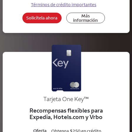
Términos de crédito importantes
Más
Solicítela ahora
información
trademark
Tarjeta One Key
™
Recompensas flexibles para
Expedia, Hotels.com y Vrbo
Oferta
Obtenga $250 en crédito