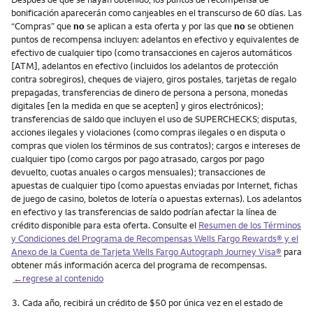
bonificación aparecerán como canjeables en el transcurso de 60 días. Las
“Compras” que
no
se aplican a esta oferta y por las que
no
se obtienen
puntos de recompensa incluyen: adelantos en efectivo y equivalentes de
efectivo de cualquier tipo (como transacciones en cajeros automáticos
[ATM], adelantos en efectivo (incluidos los adelantos de protección
contra sobregiros), cheques de viajero, giros postales, tarjetas de regalo
prepagadas, transferencias de dinero de persona a persona, monedas
digitales [en la medida en que se acepten] y giros electrónicos);
transferencias de saldo que incluyen el uso de SUPERCHECKS; disputas,
acciones ilegales y violaciones (como compras ilegales o en disputa o
compras que violen los términos de sus contratos); cargos e intereses de
cualquier tipo (como cargos por pago atrasado, cargos por pago
devuelto, cuotas anuales o cargos mensuales); transacciones de
apuestas de cualquier tipo (como apuestas enviadas por Internet, fichas
de juego de casino, boletos de lotería o apuestas externas). Los adelantos
en efectivo y las transferencias de saldo podrían afectar la línea de
crédito disponible para esta oferta. Consulte el
Resumen de los Términos
y Condiciones del Programa de Recompensas Wells Fargo Rewards® y el
Anexo de la Cuenta de Tarjeta Wells Fargo Autograph Journey Visa®
para
obtener más información acerca del programa de recompensas.
←regrese al contenido
Nota
3.
Cada año, recibirá un crédito de $50 por única vez en el estado de