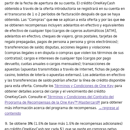
partir de la fecha de apertura de su cuenta. El crédito OneKeyCash
obtenido a través de la oferta introductoria se registrará en su cuenta en
el transcurso de 1 o 2 períodos de facturación después de que se haya
obtenido. Las “Compras” que
no
se aplican a esta oferta y por las que
no
se obtienen recompensas incluyen: adelantos en efectivo y equivalentes
de efectivo de cualquier tipo (cargos de cajeros automáticos [ATM],
adelantos en efectivo, cheques de viajero, giros postales, tarjetas de
regalo prepagadas, pagos de persona a persona y giros electrónicos);
transferencias de saldo; disputas, acciones ilegales y violaciones
(compras ilegales o en disputa o compras que violen los términos de sus
contratos); cargos e intereses de cualquier tipo (cargos por pago
devuelto, cuotas anuales o cargos mensuales); transacciones de
apuestas (apuestas transmitidas a través de Internet, fichas de juego de
casino, boletos de lotería o apuestas externas). Los adelantos en efectivo
y las transferencias de saldo podrían afectar la línea de crédito disponible
para esta oferta. Consulte los
Términos y Condiciones de One Key
para
obtener detalles acerca del canje y el vencimiento del crédito
OneKeyCash. Consulte el
Términos y Condiciones del Contrato del
Programa de Recompensas de la One Key™ Mastercard®
para obtener
más información acerca del programa de recompensas.
←regrese al
contenido
Nota
9.
Se obtiene
3%
(1.5% de base más 1.5% de recompensas adicionales)
en crédito OneKeyCash por cada $1 que se gaste en compras netas