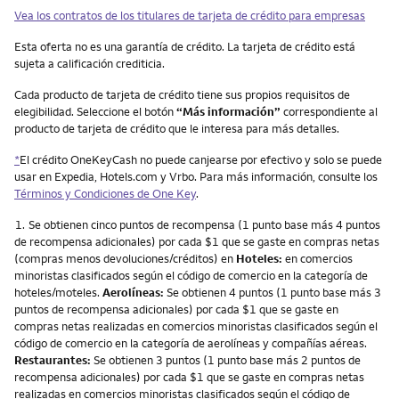
Vea los contratos de los titulares de tarjeta de crédito para empresas
Esta oferta no es una garantía de crédito. La tarjeta de crédito está
sujeta a calificación crediticia.
Cada producto de tarjeta de crédito tiene sus propios requisitos de
elegibilidad. Seleccione el botón
“Más información”
correspondiente al
producto de tarjeta de crédito que le interesa para más detalles.
*
El crédito OneKeyCash no puede canjearse por efectivo y solo se puede
usar en Expedia, Hotels.com y Vrbo. Para más información, consulte los
Términos y Condiciones de One Key
.
Nota
1.
Se obtienen cinco puntos de recompensa (1 punto base más 4 puntos
de recompensa adicionales) por cada $1 que se gaste en compras netas
(compras menos devoluciones/créditos) en
Hoteles:
en comercios
minoristas clasificados según el código de comercio en la categoría de
hoteles/moteles.
Aerolíneas:
Se obtienen 4 puntos (1 punto base más 3
puntos de recompensa adicionales) por cada $1 que se gaste en
compras netas realizadas en comercios minoristas clasificados según el
código de comercio en la categoría de aerolíneas y compañías aéreas.
Restaurantes:
Se obtienen 3 puntos (1 punto base más 2 puntos de
recompensa adicionales) por cada $1 que se gaste en compras netas
realizadas en comercios minoristas clasificados según el código de