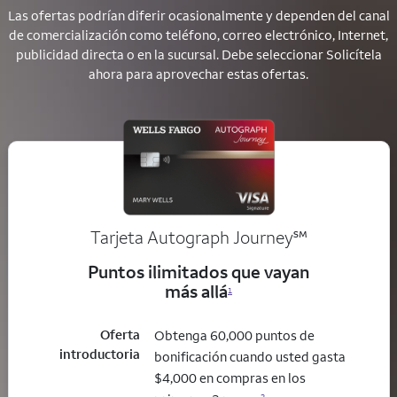
Las ofertas podrían diferir ocasionalmente y dependen del canal
de comercialización como teléfono, correo electrónico, Internet,
publicidad directa o en la sucursal. Debe seleccionar Solicítela
ahora para aprovechar estas ofertas.
service mark
Tarjeta Autograph Journey
℠
Puntos ilimitados que vayan
más allá
1
Oferta
Obtenga 60,000 puntos de
introductoria
bonificación cuando usted gasta
$4,000 en compras en los
2