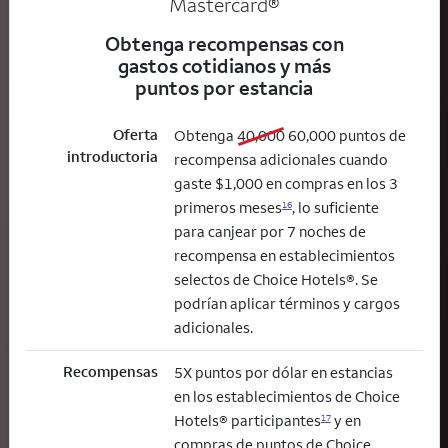
Mastercard®
Obtenga recompensas con
gastos cotidianos y más
puntos por estancia
Oferta
old bonus
new bonus
Obtenga
40,000
60,000
puntos de
introductoria
recompensa adicionales cuando
gaste $1,000 en compras en los 3
primeros meses
, lo suficiente
16
para canjear por 7 noches de
recompensa en establecimientos
selectos de Choice Hotels®. Se
podrían aplicar términos y cargos
adicionales.
Recompensas
5X puntos por dólar en estancias
en los establecimientos de Choice
Hotels® participantes
y en
17
compras de puntos de Choice