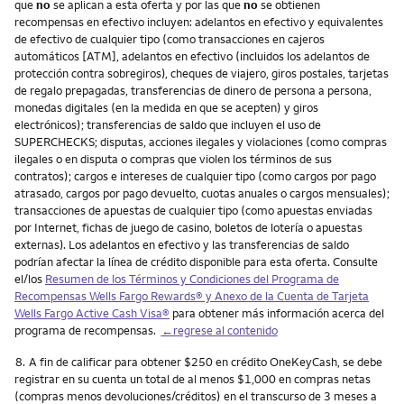
que
no
se aplican a esta oferta y por las que
no
se obtienen
recompensas en efectivo incluyen: adelantos en efectivo y equivalentes
de efectivo de cualquier tipo (como transacciones en cajeros
automáticos [ATM], adelantos en efectivo (incluidos los adelantos de
protección contra sobregiros), cheques de viajero, giros postales, tarjetas
de regalo prepagadas, transferencias de dinero de persona a persona,
monedas digitales (en la medida en que se acepten) y giros
electrónicos); transferencias de saldo que incluyen el uso de
SUPERCHECKS; disputas, acciones ilegales y violaciones (como compras
ilegales o en disputa o compras que violen los términos de sus
contratos); cargos e intereses de cualquier tipo (como cargos por pago
atrasado, cargos por pago devuelto, cuotas anuales o cargos mensuales);
transacciones de apuestas de cualquier tipo (como apuestas enviadas
por Internet, fichas de juego de casino, boletos de lotería o apuestas
externas). Los adelantos en efectivo y las transferencias de saldo
podrían afectar la línea de crédito disponible para esta oferta. Consulte
el/los
Resumen de los Términos y Condiciones del Programa de
Recompensas
Wells Fargo Rewards
® y Anexo de la Cuenta de Tarjeta
Wells Fargo Active Cash Visa
®
para obtener más información acerca del
programa de recompensas.
←regrese al contenido
Nota
8.
A fin de calificar para obtener $250 en crédito OneKeyCash, se debe
registrar en su cuenta un total de al menos $1,000 en compras netas
(compras menos devoluciones/créditos) en el transcurso de 3 meses a