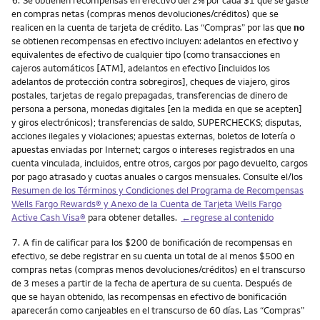
en compras netas (compras menos devoluciones/créditos) que se
realicen en la cuenta de tarjeta de crédito. Las “Compras” por las que
no
se obtienen recompensas en efectivo incluyen: adelantos en efectivo y
equivalentes de efectivo de cualquier tipo (como transacciones en
cajeros automáticos [ATM], adelantos en efectivo [incluidos los
adelantos de protección contra sobregiros], cheques de viajero, giros
postales, tarjetas de regalo prepagadas, transferencias de dinero de
persona a persona, monedas digitales [en la medida en que se acepten]
y giros electrónicos); transferencias de saldo, SUPERCHECKS; disputas,
acciones ilegales y violaciones; apuestas externas, boletos de lotería o
apuestas enviadas por Internet; cargos o intereses registrados en una
cuenta vinculada, incluidos, entre otros, cargos por pago devuelto, cargos
por pago atrasado y cuotas anuales o cargos mensuales. Consulte el/los
Resumen de los Términos y Condiciones del Programa de Recompensas
Wells Fargo Rewards
® y Anexo de la Cuenta de Tarjeta
Wells Fargo
Active Cash Visa
®
para obtener detalles.
←regrese al contenido
Nota
7.
A fin de calificar para los $200 de bonificación de recompensas en
efectivo, se debe registrar en su cuenta un total de al menos $500 en
compras netas (compras menos devoluciones/créditos) en el transcurso
de 3 meses a partir de la fecha de apertura de su cuenta. Después de
que se hayan obtenido, las recompensas en efectivo de bonificación
aparecerán como canjeables en el transcurso de 60 días. Las “Compras”