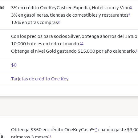
as
3% en crédito OneKeyCash en Expedia, Hotels.com y Vrbo
9
3% en gasolineras, tiendas de comestibles y restaurantes
9
1.5% en otras compras
9
Con los precios para socios Silver, obtenga ahorros del 15% 
10,000 hoteles en todo el mundo.
10
Obtenga el nivel Gold gastando $15,000 por año calendario.
1
$0
Tarjetas de crédito One Key
Obtenga $350 en crédito OneKeyCash™
*
cuando gaste $3,00
ia
primeros 3 meses
12