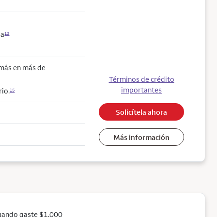
da
13
 más en más de
Términos de crédito
importantes
io.
15
Solicítela ahora
Más información
uando gaste $1,000