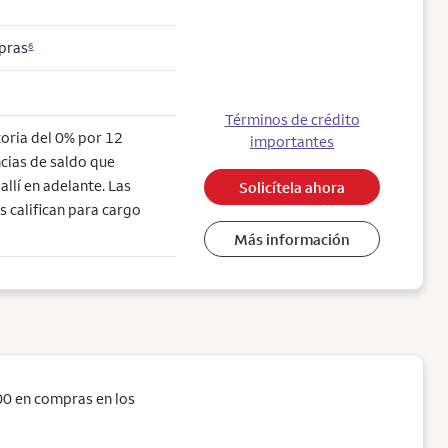
mpras
6
Términos de crédito
toria del 0% por 12
importantes
cias de saldo que
llí en adelante. Las
Solicítela ahora
s califican para cargo
Más información
0 en compras en los