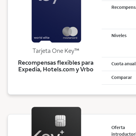
Recompens
Niveles
trademark
Tarjeta One Key
™
Recompensas flexibles para
Cuota anual
Expedia, Hotels.com y Vrbo
Comparar
Oferta
introductor