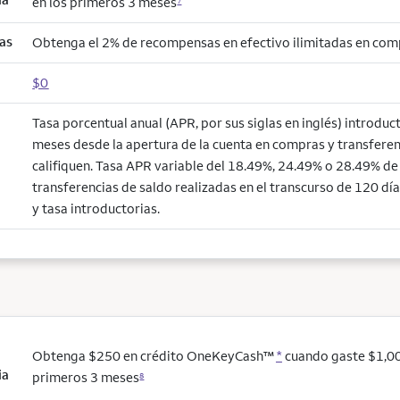
en los primeros 3 meses
7
as
Obtenga el 2% de recompensas en efectivo ilimitadas en co
$0
Tasa porcentual anual (APR, por sus siglas en inglés) introduc
meses desde la apertura de la cuenta en compras y transferen
califiquen. Tasa APR variable del 18.49%, 24.49% o 28.49% de a
transferencias de saldo realizadas en el transcurso de 120 día
y tasa introductorias.
Obtenga $250 en crédito OneKeyCash™
*
cuando gaste $1,00
ia
primeros 3 meses
8