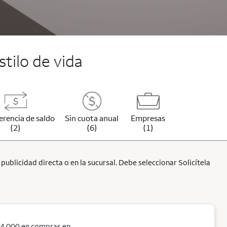
stilo de vida
erencia de saldo
Sin cuota anual
Empresas
(2)
(6)
(1)
ublicidad directa o en la sucursal. Debe seleccionar Solicítela
$4,000 en compras en