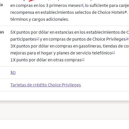
ia
en compras en los 3 primeros meses
, lo suficiente para can
16
recompensa en establecimientos selectos de Choice Hotels®. 
términos y cargos adicionales.
as
5X puntos por dólar en estancias en los establecimientos de 
participantes
y en compras de puntos de Choice Privileges
17
18
3X puntos por dólar en compras en gasolineras, tiendas de co
mejoras para el hogar y planes de servicio telefónico
17
1X punto por dólar en otras compras
17
$0
Tarjetas de crédito Choice Privileges