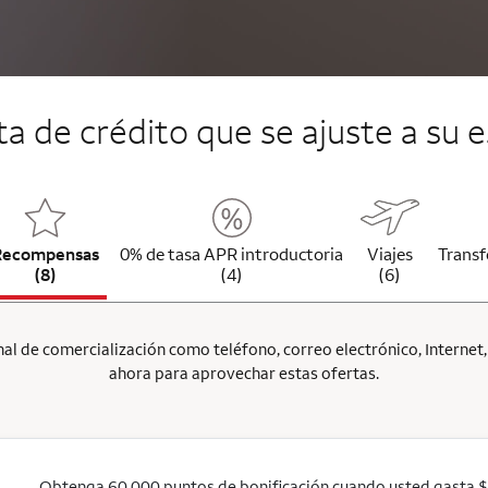
jeta de crédito que se ajuste a su e
Recompensas
0% de tasa APR introductoria
Viajes
Transf
(8)
(4)
(6)
l de comercialización como teléfono, correo electrónico, Internet, p
ahora para aprovechar estas ofertas.
Obtenga 60,000 puntos de bonificación cuando usted gasta 