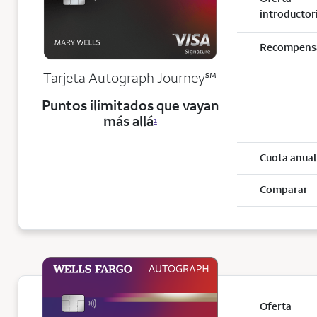
introductor
Recompens
service mark
Tarjeta Autograph Journey
℠
Puntos ilimitados que vayan
más allá
1
Cuota anual
Comparar
Oferta