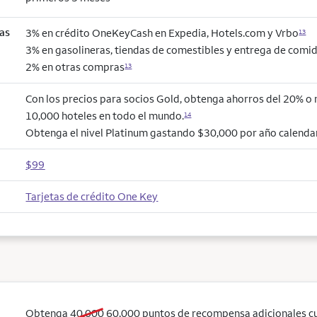
as
3% en crédito OneKeyCash en Expedia, Hotels.com y Vrbo
13
3% en gasolineras, tiendas de comestibles y entrega de comi
2% en otras compras
13
Con los precios para socios Gold, obtenga ahorros del 20% o
10,000 hoteles en todo el mundo.
14
Obtenga el nivel Platinum gastando $30,000 por año calendar
$99
Tarjetas de crédito One Key
old bonus
new bonus
Obtenga
40,000
60,000
puntos de recompensa adicionales c