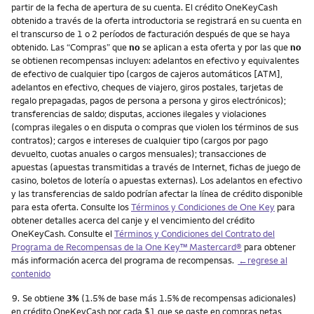
partir de la fecha de apertura de su cuenta. El crédito OneKeyCash
obtenido a través de la oferta introductoria se registrará en su cuenta en
el transcurso de 1 o 2 períodos de facturación después de que se haya
obtenido. Las “Compras” que
no
se aplican a esta oferta y por las que
no
se obtienen recompensas incluyen: adelantos en efectivo y equivalentes
de efectivo de cualquier tipo (cargos de cajeros automáticos [ATM],
adelantos en efectivo, cheques de viajero, giros postales, tarjetas de
regalo prepagadas, pagos de persona a persona y giros electrónicos);
transferencias de saldo; disputas, acciones ilegales y violaciones
(compras ilegales o en disputa o compras que violen los términos de sus
contratos); cargos e intereses de cualquier tipo (cargos por pago
devuelto, cuotas anuales o cargos mensuales); transacciones de
apuestas (apuestas transmitidas a través de Internet, fichas de juego de
casino, boletos de lotería o apuestas externas). Los adelantos en efectivo
y las transferencias de saldo podrían afectar la línea de crédito disponible
para esta oferta. Consulte los
Términos y Condiciones de One Key
para
obtener detalles acerca del canje y el vencimiento del crédito
OneKeyCash. Consulte el
Términos y Condiciones del Contrato del
Programa de Recompensas de la One Key™ Mastercard®
para obtener
más información acerca del programa de recompensas.
←regrese al
contenido
Nota
9.
Se obtiene
3%
(1.5% de base más 1.5% de recompensas adicionales)
en crédito OneKeyCash por cada $1 que se gaste en compras netas