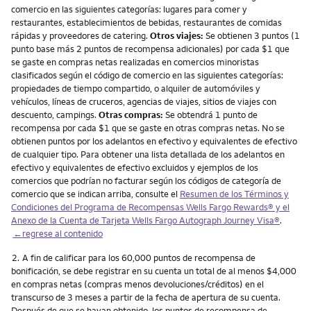
comercio en las siguientes categorías: lugares para comer y
restaurantes, establecimientos de bebidas, restaurantes de comidas
rápidas y proveedores de catering.
Otros viajes:
Se obtienen 3 puntos (1
punto base más 2 puntos de recompensa adicionales) por cada $1 que
se gaste en compras netas realizadas en comercios minoristas
clasificados según el código de comercio en las siguientes categorías:
propiedades de tiempo compartido, o alquiler de automóviles y
vehículos, líneas de cruceros, agencias de viajes, sitios de viajes con
descuento, campings.
Otras compras:
Se obtendrá 1 punto de
recompensa por cada $1 que se gaste en otras compras netas. No se
obtienen puntos por los adelantos en efectivo y equivalentes de efectivo
de cualquier tipo. Para obtener una lista detallada de los adelantos en
efectivo y equivalentes de efectivo excluidos y ejemplos de los
comercios que podrían no facturar según los códigos de categoría de
comercio que se indican arriba, consulte el
Resumen de los Términos y
Condiciones del Programa de Recompensas Wells Fargo Rewards® y el
Anexo de la Cuenta de Tarjeta Wells Fargo Autograph Journey Visa®
.
←regrese al contenido
Nota
2.
A fin de calificar para los 60,000 puntos de recompensa de
bonificación, se debe registrar en su cuenta un total de al menos $4,000
en compras netas (compras menos devoluciones/créditos) en el
transcurso de 3 meses a partir de la fecha de apertura de su cuenta.
Después de que se hayan obtenido, los puntos de recompensa de