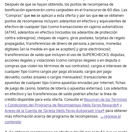
Después de que se hayan obtenido, los puntos de recompensa de
bonificación aparecerán como canjeables en el transcurso de 60 días. Las
“Compras” que
no
se aplican a esta oferta y por las que
no
se obtienen
puntos de recompensa incluyen: adelantos en efectivo y equivalentes de
efectivo de cualquier tipo (como transacciones en cajeros automáticos
[ATM], adelantos en efectivo (incluidos los adelantos de protección
contra sobregiros), cheques de viajero, giros postales, tarjetas de regalo
prepagadas, transferencias de dinero de persona a persona, monedas
digitales [en la medida en que se acepten] y giros electrónicos);
transferencias de saldo que incluyen el uso de SUPERCHECKS; disputas,
acciones ilegales y violaciones (como compras ilegales o en disputa o
compras que violen los términos de sus contratos); cargos e intereses de
cualquier tipo (como cargos por pago atrasado, cargos por pago
devuelto, cuotas anuales o cargos mensuales); transacciones de
apuestas de cualquier tipo (como apuestas enviadas por Internet, fichas
de juego de casino, boletos de lotería o apuestas externas). Los adelantos
en efectivo y las transferencias de saldo podrían afectar la línea de
crédito disponible para esta oferta. Consulte el
Resumen de los Términos
y Condiciones del Programa de Recompensas Wells Fargo Rewards® y
Anexo de la Cuenta de Tarjeta Wells Fargo Autograph Visa®
para obtener
más información acerca del programa de recompensas.
←regrese al
contenido
Nota
6.
Se obtienen recompensas en efectivo del 2% por cada $1 que se gaste