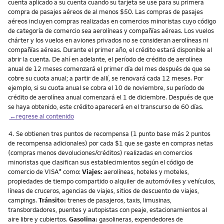
cuenta aplicado a su cuenta cuando su tarjeta se use para su primera
compra de pasajes aéreos de al menos $50. Las compras de pasajes
aéreos incluyen compras realizadas en comercios minoristas cuyo código
de categoría de comercio sea aerolíneas y compañías aéreas. Los vuelos
chárter y los vuelos en aviones privados no se consideran aerolíneas ni
compañías aéreas. Durante el primer año, el crédito estará disponible al
abrir la cuenta. De ahí en adelante, el período de crédito de aerolínea
anual de 12 meses comenzará el primer día del mes después de que se
cobre su cuota anual; a partir de allí, se renovará cada 12 meses. Por
ejemplo, si su cuota anual se cobra el 10 de noviembre, su período de
crédito de aerolínea anual comenzará el 1 de diciembre. Después de que
se haya obtenido, este crédito aparecerá en el transcurso de 60 días.
←regrese al contenido
Nota
4.
Se obtienen tres puntos de recompensa (1 punto base más 2 puntos
de recompensa adicionales) por cada $1 que se gaste en compras netas
(compras menos devoluciones/créditos) realizadas en comercios
minoristas que clasifican sus establecimientos según el código de
comercio de VISA
como:
Viajes:
aerolíneas, hoteles y moteles,
®
propiedades de tiempo compartido o alquiler de automóviles y vehículos,
líneas de cruceros, agencias de viajes, sitios de descuento de viajes,
campings.
Tránsito:
trenes de pasajeros, taxis, limusinas,
transbordadores, puentes y autopistas con peaje, estacionamientos al
aire libre y cubiertos.
Gasolina:
gasolineras, expendedores de