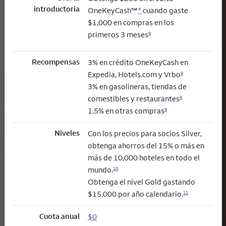
introductoria
OneKeyCash™
*
cuando gaste
$1,000 en compras en los
primeros 3 meses
8
Recompensas
3% en crédito OneKeyCash en
Expedia, Hotels.com y Vrbo
9
3% en gasolineras, tiendas de
comestibles y restaurantes
9
1.5% en otras compras
9
Niveles
Con los precios para socios Silver,
obtenga ahorros del 15% o más en
más de 10,000 hoteles en todo el
mundo.
10
Obtenga el nivel Gold gastando
$15,000 por año calendario.
11
Cuota anual
$0