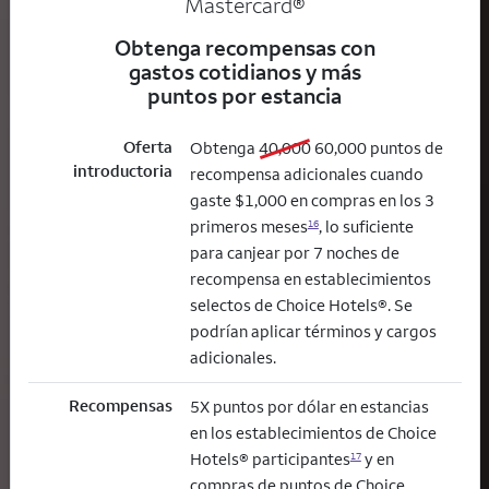
Mastercard®
Obtenga recompensas con
gastos cotidianos y más
puntos por estancia
Oferta
old bonus
new bonus
Obtenga
40,000
60,000
puntos de
introductoria
recompensa adicionales cuando
gaste $1,000 en compras en los 3
primeros meses
, lo suficiente
16
para canjear por 7 noches de
recompensa en establecimientos
selectos de Choice Hotels®. Se
podrían aplicar términos y cargos
adicionales.
Recompensas
5X puntos por dólar en estancias
en los establecimientos de Choice
Hotels® participantes
y en
17
compras de puntos de Choice