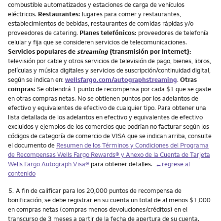
combustible automatizados y estaciones de carga de vehículos
eléctricos.
Restaurantes:
lugares para comer y restaurantes,
establecimientos de bebidas, restaurantes de comidas rápidas y/o
proveedores de catering.
Planes telefónicos:
proveedores de telefonía
celular y fija que se consideren servicios de telecomunicaciones.
Servicios populares de
streaming
(transmisión por Internet):
televisión por cable y otros servicios de televisión de pago, bienes, libros,
películas y música digitales y servicios de suscripción/continuidad digital,
según se indican en:
wellsfargo.com/autographstreaming
.
Otras
compras:
Se obtendrá 1 punto de recompensa por cada $1 que se gaste
en otras compras netas. No se obtienen puntos por los adelantos de
efectivo y equivalentes de efectivo de cualquier tipo. Para obtener una
lista detallada de los adelantos en efectivo y equivalentes de efectivo
excluidos y ejemplos de los comercios que podrían no facturar según los
códigos de categoría de comercio de VISA que se indican arriba, consulte
el documento de
Resumen de los Términos y Condiciones del Programa
de Recompensas Wells Fargo Rewards® y Anexo de la Cuenta de Tarjeta
Wells Fargo Autograph Visa®
para obtener detalles.
←regrese al
contenido
Nota
5.
A fin de calificar para los 20,000 puntos de recompensa de
bonificación, se debe registrar en su cuenta un total de al menos $1,000
en compras netas (compras menos devoluciones/créditos) en el
transcurso de 3 meses a partir de la fecha de apertura de su cuenta.