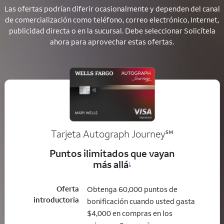
Las ofertas podrían diferir ocasionalmente y dependen del canal
de comercialización como teléfono, correo electrónico, Internet,
publicidad directa o en la sucursal. Debe seleccionar Solicítela
ahora para aprovechar estas ofertas.
service mark
Tarjeta Autograph Journey
℠
Puntos ilimitados que vayan
más allá
1
Oferta
Obtenga 60,000 puntos de
introductoria
bonificación cuando usted gasta
$4,000 en compras en los
2