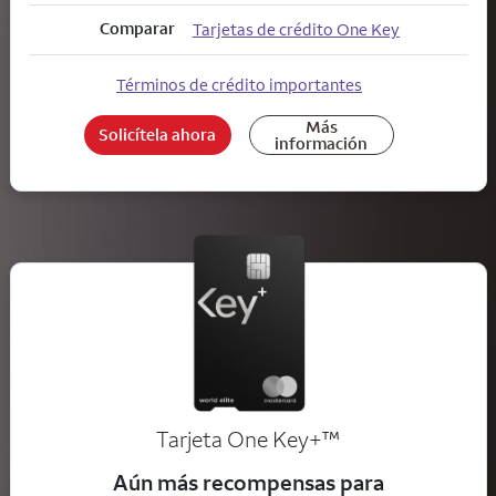
Comparar
Tarjetas de crédito One Key
Términos de crédito importantes
Más
Solicítela ahora
información
trademark
Tarjeta One Key+
™
Aún más recompensas para