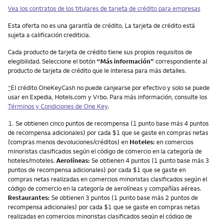
Vea los contratos de los titulares de tarjeta de crédito para empresas
Esta oferta no es una garantía de crédito. La tarjeta de crédito está
sujeta a calificación crediticia.
Cada producto de tarjeta de crédito tiene sus propios requisitos de
elegibilidad. Seleccione el botón
“Más información”
correspondiente al
producto de tarjeta de crédito que le interesa para más detalles.
*
El crédito OneKeyCash no puede canjearse por efectivo y solo se puede
usar en Expedia, Hotels.com y Vrbo. Para más información, consulte los
Términos y Condiciones de One Key
.
Nota
1.
Se obtienen cinco puntos de recompensa (1 punto base más 4 puntos
de recompensa adicionales) por cada $1 que se gaste en compras netas
(compras menos devoluciones/créditos) en
Hoteles:
en comercios
minoristas clasificados según el código de comercio en la categoría de
hoteles/moteles.
Aerolíneas:
Se obtienen 4 puntos (1 punto base más 3
puntos de recompensa adicionales) por cada $1 que se gaste en
compras netas realizadas en comercios minoristas clasificados según el
código de comercio en la categoría de aerolíneas y compañías aéreas.
Restaurantes:
Se obtienen 3 puntos (1 punto base más 2 puntos de
recompensa adicionales) por cada $1 que se gaste en compras netas
realizadas en comercios minoristas clasificados según el código de