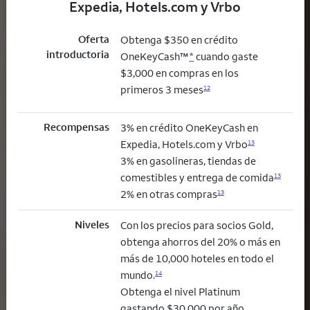
Expedia, Hotels.com y Vrbo
Oferta
Obtenga $350 en crédito
introductoria
OneKeyCash™
*
cuando gaste
$3,000 en compras en los
primeros 3 meses
12
Recompensas
3% en crédito OneKeyCash en
Expedia, Hotels.com y Vrbo
13
3% en gasolineras, tiendas de
comestibles y entrega de comida
13
2% en otras compras
13
Niveles
Con los precios para socios Gold,
obtenga ahorros del 20% o más en
más de 10,000 hoteles en todo el
mundo.
14
Obtenga el nivel Platinum
gastando $30,000 por año