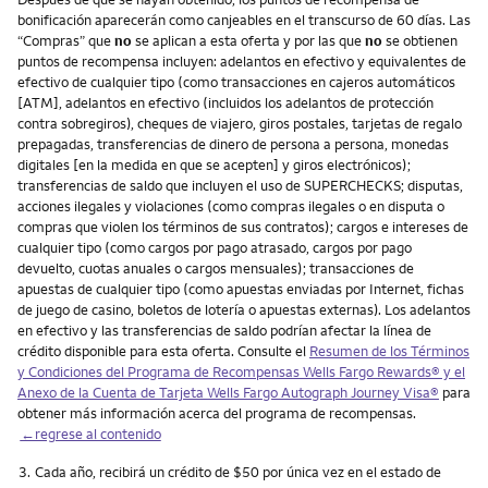
bonificación aparecerán como canjeables en el transcurso de 60 días. Las
“Compras” que
no
se aplican a esta oferta y por las que
no
se obtienen
puntos de recompensa incluyen: adelantos en efectivo y equivalentes de
efectivo de cualquier tipo (como transacciones en cajeros automáticos
[ATM], adelantos en efectivo (incluidos los adelantos de protección
contra sobregiros), cheques de viajero, giros postales, tarjetas de regalo
prepagadas, transferencias de dinero de persona a persona, monedas
digitales [en la medida en que se acepten] y giros electrónicos);
transferencias de saldo que incluyen el uso de SUPERCHECKS; disputas,
acciones ilegales y violaciones (como compras ilegales o en disputa o
compras que violen los términos de sus contratos); cargos e intereses de
cualquier tipo (como cargos por pago atrasado, cargos por pago
devuelto, cuotas anuales o cargos mensuales); transacciones de
apuestas de cualquier tipo (como apuestas enviadas por Internet, fichas
de juego de casino, boletos de lotería o apuestas externas). Los adelantos
en efectivo y las transferencias de saldo podrían afectar la línea de
crédito disponible para esta oferta. Consulte el
Resumen de los Términos
y Condiciones del Programa de Recompensas Wells Fargo Rewards® y el
Anexo de la Cuenta de Tarjeta Wells Fargo Autograph Journey Visa®
para
obtener más información acerca del programa de recompensas.
←regrese al contenido
Nota
3.
Cada año, recibirá un crédito de $50 por única vez en el estado de