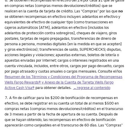
en compras netas (compras menos devoluciones/créditos) que se
realicen en la cuenta de tarjeta de crédito. Las “Compras” por las que
no
se obtienen recompensas en efectivo incluyen: adelantos en efectivo y
equivalentes de efectivo de cualquier tipo (como transacciones en
cajeros automáticos [ATM], adelantos en efectivo [incluidos los
adelantos de protección contra sobregiros], cheques de viajero, giros
postales, tarjetas de regalo prepagadas, transferencias de dinero de
persona a persona, monedas digitales [en la medida en que se acepten]
y giros electrónicos); transferencias de saldo, SUPERCHECKS; disputas,
acciones ilegales y violaciones; apuestas externas, boletos de lotería o
apuestas enviadas por Internet; cargos o intereses registrados en una
cuenta vinculada, incluidos, entre otros, cargos por pago devuelto, cargos
por pago atrasado y cuotas anuales o cargos mensuales. Consulte el/los
Resumen de los Términos y Condiciones del Programa de Recompensas
Wells Fargo Rewards
® y Anexo de la Cuenta de Tarjeta
Wells Fargo
Active Cash Visa
®
para obtener detalles.
←regrese al contenido
Nota
7.
A fin de calificar para los $200 de bonificación de recompensas en
efectivo, se debe registrar en su cuenta un total de al menos $500 en
compras netas (compras menos devoluciones/créditos) en el transcurso
de 3 meses a partir de la fecha de apertura de su cuenta. Después de
que se hayan obtenido, las recompensas en efectivo de bonificación
aparecerán como canjeables en el transcurso de 60 días. Las “Compras”