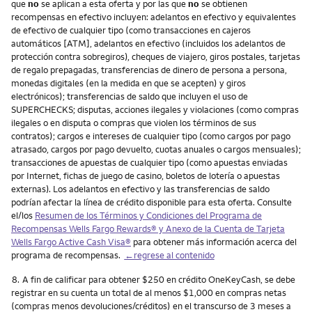
que
no
se aplican a esta oferta y por las que
no
se obtienen
recompensas en efectivo incluyen: adelantos en efectivo y equivalentes
de efectivo de cualquier tipo (como transacciones en cajeros
automáticos [ATM], adelantos en efectivo (incluidos los adelantos de
protección contra sobregiros), cheques de viajero, giros postales, tarjetas
de regalo prepagadas, transferencias de dinero de persona a persona,
monedas digitales (en la medida en que se acepten) y giros
electrónicos); transferencias de saldo que incluyen el uso de
SUPERCHECKS; disputas, acciones ilegales y violaciones (como compras
ilegales o en disputa o compras que violen los términos de sus
contratos); cargos e intereses de cualquier tipo (como cargos por pago
atrasado, cargos por pago devuelto, cuotas anuales o cargos mensuales);
transacciones de apuestas de cualquier tipo (como apuestas enviadas
por Internet, fichas de juego de casino, boletos de lotería o apuestas
externas). Los adelantos en efectivo y las transferencias de saldo
podrían afectar la línea de crédito disponible para esta oferta. Consulte
el/los
Resumen de los Términos y Condiciones del Programa de
Recompensas
Wells Fargo Rewards
® y Anexo de la Cuenta de Tarjeta
Wells Fargo Active Cash Visa
®
para obtener más información acerca del
programa de recompensas.
←regrese al contenido
Nota
8.
A fin de calificar para obtener $250 en crédito OneKeyCash, se debe
registrar en su cuenta un total de al menos $1,000 en compras netas
(compras menos devoluciones/créditos) en el transcurso de 3 meses a