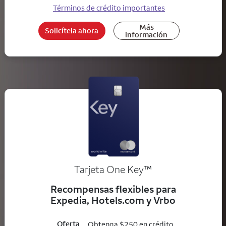
Términos de crédito importantes
Más
Solicítela ahora
información
trademark
Tarjeta One Key
™
Recompensas flexibles para
Expedia, Hotels.com y Vrbo
Oferta
Obtenga $250 en crédito