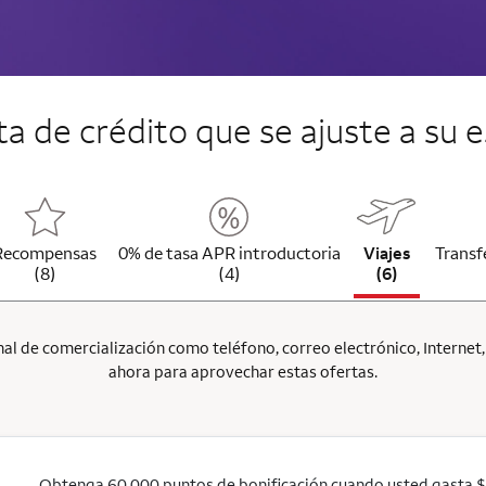
jeta de crédito que se ajuste a su e
Recompensas
0% de tasa APR introductoria
Viajes
Transf
(8)
(4)
(6)
l de comercialización como teléfono, correo electrónico, Internet, p
ahora para aprovechar estas ofertas.
Obtenga 60,000 puntos de bonificación cuando usted gasta 