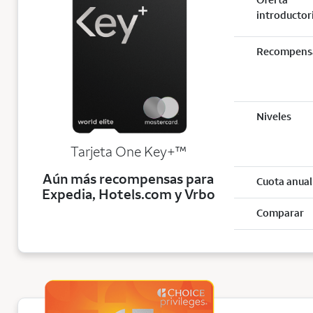
introductor
Recompens
Niveles
trademark
Tarjeta One Key+
™
Aún más recompensas para
Cuota anual
Expedia, Hotels.com y Vrbo
Comparar