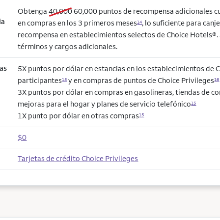
old bonus
new bonus
Obtenga
40,000
60,000
puntos de recompensa adicionales c
ia
en compras en los 3 primeros meses
, lo suficiente para can
14
recompensa en establecimientos selectos de Choice Hotels®. 
términos y cargos adicionales.
as
5X puntos por dólar en estancias en los establecimientos de 
participantes
y en compras de puntos de Choice Privileges
15
16
3X puntos por dólar en compras en gasolineras, tiendas de co
mejoras para el hogar y planes de servicio telefónico
15
1X punto por dólar en otras compras
15
$0
Tarjetas de crédito Choice Privileges