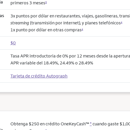
ia
primeros 3 meses
5
as
3x puntos por dólar en restaurantes, viajes, gasolineras, trans
streaming
(transmisión por Internet), y planes telefónicos
4
1x punto por dólar en otras compras
4
$0
Tasa APR introductoria de 0% por 12 meses desde la apertura 
APR variable del 18.49%, 24.49% o 28.49%
Tarjeta de crédito Autograph
Obtenga $250 en crédito OneKeyCash™
*
cuando gaste $1,00
ia