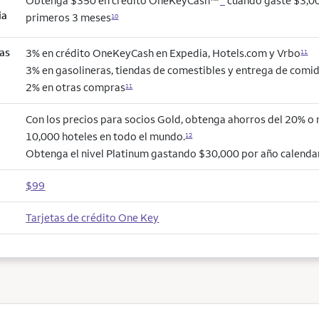
Obtenga $350 en crédito OneKeyCash™
*
cuando gaste $3,00
ia
primeros 3 meses
10
as
3% en crédito OneKeyCash en Expedia, Hotels.com y Vrbo
11
3% en gasolineras, tiendas de comestibles y entrega de comi
2% en otras compras
11
Con los precios para socios Gold, obtenga ahorros del 20% o
10,000 hoteles en todo el mundo.
12
Obtenga el nivel Platinum gastando $30,000 por año calendar
$99
Tarjetas de crédito One Key