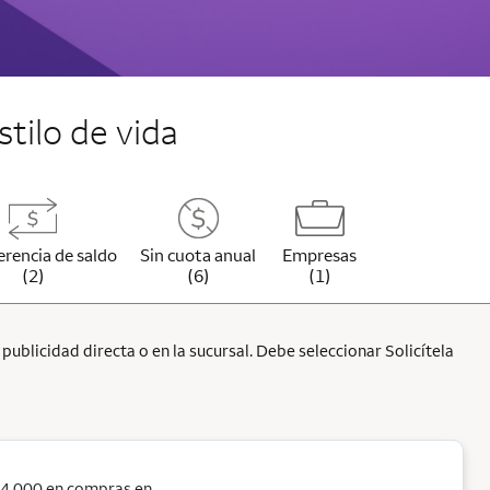
stilo de vida
erencia de saldo
Sin cuota anual
Empresas
(2)
(6)
(1)
ublicidad directa o en la sucursal. Debe seleccionar Solicítela
$4,000 en compras en