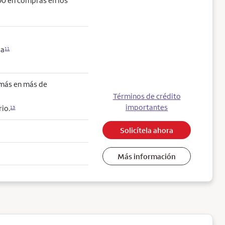
0 en compras en los
da
11
 más en más de
Términos de crédito
importantes
io.
13
Solicítela ahora
Más información