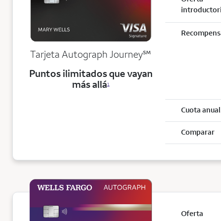
introductor
Recompens
service mark
Tarjeta Autograph Journey
℠
Puntos ilimitados que vayan
más allá
1
Cuota anual
Comparar
Oferta