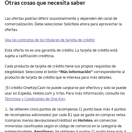
Otras cosas que necesita saber
Otras cosas que necesita saber
Las ofertas podrían diferir ocasionalmente y dependen del canal de
comercialización. Debe seleccionar Solicítela ahora para aprovechar la
ofertas.
Vea los contratos de los titulares de tarjeta de crédito
Esta oferta no es una garantía de crédito. La tarjeta de crédito está
sujeta a calificación crediticia.
Cada producto de tarjeta de crédito tiene sus propios requisitos de
elegibilidad. Seleccione el botón
“Más información”
correspondiente al
producto de tarjeta de crédito que le interesa para más detalles.
*
El crédito OneKeyCash no puede canjearse por efectivo y solo se puede
usar en Expedia, Hotels.com y Vrbo. Para más información, consulte los
Términos y Condiciones de One Key
.
Nota
1.
Se obtienen cinco puntos de recompensa (1 punto base más 4 puntos
de recompensa adicionales) por cada $1 que se gaste en compras netas
(compras menos devoluciones/créditos) en
Hoteles:
en comercios
minoristas clasificados según el código de comercio en la categoría de
hoteles/moteles.
Aerolíneas:
Se obtienen 4 puntos (1 punto base más 3