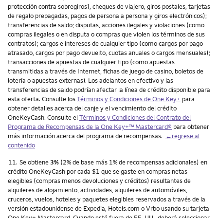
protección contra sobregiros], cheques de viajero, giros postales, tarjetas
de regalo prepagadas, pagos de persona a persona y giros electrónicos);
transferencias de saldo; disputas, acciones ilegales y violaciones (como
compras ilegales o en disputa o compras que violen los términos de sus
contratos); cargos e intereses de cualquier tipo (como cargos por pago
atrasado, cargos por pago devuelto, cuotas anuales o cargos mensuales);
transacciones de apuestas de cualquier tipo (como apuestas
transmitidas a través de Internet, fichas de juego de casino, boletos de
lotería o apuestas externas). Los adelantos en efectivo y las
transferencias de saldo podrían afectar la línea de crédito disponible para
esta oferta. Consulte los
Términos y Condiciones de One Key+
para
obtener detalles acerca del canje y el vencimiento del crédito
OneKeyCash. Consulte el
Términos y Condiciones del Contrato del
Programa de Recompensas de la One Key+™ Mastercard®
para obtener
más información acerca del programa de recompensas.
←regrese al
contenido
Nota
11.
Se obtiene
3%
(2% de base más 1% de recompensas adicionales) en
crédito OneKeyCash por cada $1 que se gaste en compras netas
elegibles (compras menos devoluciones y créditos) resultantes de
alquileres de alojamiento, actividades, alquileres de automóviles,
cruceros, vuelos, hoteles y paquetes elegibles reservados a través de la
versión estadounidense de Expedia, Hotels.com o Vrbo usando su tarjeta
One Key+ Mastercard. Cuando esté fuera de EE. UU., deberá seleccionar