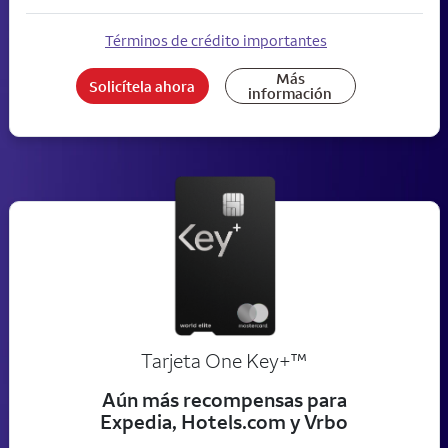
Términos de crédito importantes
Más
Solicítela ahora
información
trademark
Tarjeta One Key+
™
Aún más recompensas para
Expedia, Hotels.com y Vrbo