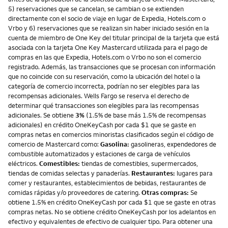
5) reservaciones que se cancelan, se cambian o se extienden
directamente con el socio de viaje en lugar de Expedia, Hotels.com o
Vrbo y 6) reservaciones que se realizan sin haber iniciado sesión en la
cuenta de miembro de One Key del titular principal de la tarjeta que está
asociada con la tarjeta One Key Mastercard utilizada para el pago de
compras en las que Expedia, Hotels.com o Vrbo no son el comercio
registrado. Además, las transacciones que se procesan con información
que no coincide con su reservación, como la ubicación del hotel o la
categoría de comercio incorrecta, podrían no ser elegibles para las
recompensas adicionales. Wells Fargo se reserva el derecho de
determinar qué transacciones son elegibles para las recompensas
adicionales. Se obtiene
3%
(1.5% de base más 1.5% de recompensas
adicionales) en crédito OneKeyCash por cada $1 que se gaste en
compras netas en comercios minoristas clasificados según el código de
comercio de Mastercard como:
Gasolina:
gasolineras, expendedores de
combustible automatizados y estaciones de carga de vehículos
eléctricos.
Comestibles:
tiendas de comestibles, supermercados,
tiendas de comidas selectas y panaderías.
Restaurantes:
lugares para
comer y restaurantes, establecimientos de bebidas, restaurantes de
comidas rápidas y/o proveedores de catering.
Otras compras:
Se
obtiene 1.5% en crédito OneKeyCash por cada $1 que se gaste en otras
compras netas. No se obtiene crédito OneKeyCash por los adelantos en
efectivo y equivalentes de efectivo de cualquier tipo. Para obtener una