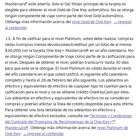
Mastercard
esté abierta. Solo el (la) titular principal de la tarjeta es
®
elegible para obtener el nivel Gold de One Key automático. No se otorga
ningún componente de viaje como parte del nivel Gold automático.
Obtenga más información acerca del
nivel Gold de One Key
.
←regrese
al contenido
Nota
13.
A fin de calificar para el nivel Platinum, usted debe realizar compras
netas (compras menos devoluciones/créditos) por un total de al menos
$30,000 con la tarjeta One Key+ Mastercard® en un año calendario. No
se otorga ningún Componente de Viaje como parte de la calificación para
el nivel. Después de obtener el nivel, podrían transcurrir hasta 30 días
para que este se le otorgue. El nivel Platinum es válido durante el resto
del año calendario en el que usted calificó, el siguiente año calendario
completo y hasta el 28 de febrero del año siguiente. Los adelantos en
efectivo y equivalentes de efectivo de cualquier tipo no cuentan para la
calificación para el nivel y no se obtiene crédito OneKeyCash por ellos.
Los adelantos en efectivo y equivalentes de efectivo no se consideran
compras y podrían afectar la línea de crédito disponible para esta oferta.
Para obtener una lista detallada de los adelantos en efectivo y
equivalentes de efectivo excluidos, consulte los
Términos y Condiciones
del Contrato del Programa de Recompensas de la One Key+™
Mastercard®
. Obtenga más información acerca del
nivel Platinum de
One Key
.
←regrese al contenido