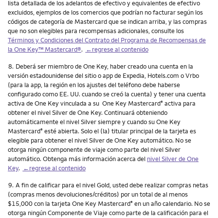
lista detallada de los adelantos de efectivo y equivalentes de efectivo
excluidos, ejemplos de los comercios que podrían no facturar según los
códigos de categoría de Mastercard que se indican arriba, y las compras
que no son elegibles para recompensas adicionales, consulte los
Términos y Condiciones del Contrato del Programa de Recompensas de
la One Key™ Mastercard®
.
←regrese al contenido
Nota
8.
Deberá ser miembro de One Key, haber creado una cuenta en la
versión estadounidense del sitio o app de Expedia, Hotels.com o Vrbo
(para la app, la región en los ajustes del teléfono debe haberse
configurado como EE. UU. cuando se creó la cuenta) y tener una cuenta
activa de One Key vinculada a su One Key Mastercard
activa para
®
obtener el nivel Silver de One Key. Continuará obteniendo
automáticamente el nivel Silver siempre y cuando su One Key
Mastercard
esté abierta. Solo el (la) titular principal de la tarjeta es
®
elegible para obtener el nivel Silver de One Key automático. No se
otorga ningún componente de viaje como parte del nivel Silver
automático. Obtenga más información acerca del
nivel Silver de One
Key
.
←regrese al contenido
Nota
9.
A fin de calificar para el nivel Gold, usted debe realizar compras netas
(compras menos devoluciones/créditos) por un total de al menos
$15,000 con la tarjeta One Key Mastercard
en un año calendario. No se
®
otorga ningún Componente de Viaje como parte de la calificación para el