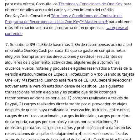
para esta oferta. Consulte los
Términos y Condiciones de One Key
para
obtener detalles acerca del canje y el vencimiento del crédito
OneKeyCash. Consulte el
Términos y Condiciones del Contrato del
Programa de Recompensas de la One Key™ Mastercard®
para obtener
más información acerca del programa de recompensas.
←regrese al
contenido
Nota
7.
Se obtiene
3%
(1.5% de base más 1.5% de recompensas adicionales)
en crédito OneKeyCash por cada $1 que se gaste en compras netas
elegibles (compras menos devoluciones y créditos) resultantes de
alquileres de alojamiento, actividades, alquileres de automóviles,
cruceros, vuelos, hoteles y paquetes elegibles reservados a través de la
versión estadounidense de Expedia, Hotels.com o Vrbo usando su tarjeta
One Key Mastercard. Cuando esté fuera de EE. UU., deberá seleccionar
activamente la versión estadounidense de los sitios. Las siguientes
transacciones no son elegibles y es posible que no se obtengan
recompensas adicionales por ellas: 1) compras realizadas a través de
Paypal, 2) cargos realizados directamente por el proveedor de viajes
después de que se haya realizado la reservación, incluidos, entre otros,
cargos de centros vacacionales, cargos incidentales, cargos por mejora
de categoría, cargos por cambios y cargos por cancelaciones, 3)
depósitos por daños, cargos por daños y protección contra daños en las
reservaciones de alquiler de alojamiento, 4) reservaciones realizadas
antes de la aprobación de la solicitud de la tarjeta One Key Mastercard,