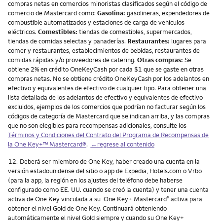
compras netas en comercios minoristas clasificados según el código de
comercio de Mastercard como:
Gasolina:
gasolineras, expendedores de
combustible automatizados y estaciones de carga de vehículos
eléctricos.
Comestibles:
tiendas de comestibles, supermercados,
tiendas de comidas selectas y panaderías.
Restaurantes:
lugares para
comer y restaurantes, establecimientos de bebidas, restaurantes de
comidas rápidas y/o proveedores de catering.
Otras compras:
Se
obtiene 2% en crédito OneKeyCash por cada $1 que se gaste en otras
compras netas. No se obtiene crédito OneKeyCash por los adelantos en
efectivo y equivalentes de efectivo de cualquier tipo. Para obtener una
lista detallada de los adelantos de efectivo y equivalentes de efectivo
excluidos, ejemplos de los comercios que podrían no facturar según los
códigos de categoría de Mastercard que se indican arriba, y las compras
que no son elegibles para recompensas adicionales, consulte los
Términos y Condiciones del Contrato del Programa de Recompensas de
la One Key+™ Mastercard®
.
←regrese al contenido
Nota
12.
Deberá ser miembro de One Key, haber creado una cuenta en la
versión estadounidense del sitio o app de Expedia, Hotels.com o Vrbo
(para la app, la región en los ajustes del teléfono debe haberse
configurado como EE. UU. cuando se creó la cuenta) y tener una cuenta
activa de One Key vinculada a su One Key+ Mastercard
activa para
®
obtener el nivel Gold de One Key. Continuará obteniendo
automáticamente el nivel Gold siempre y cuando su One Key+