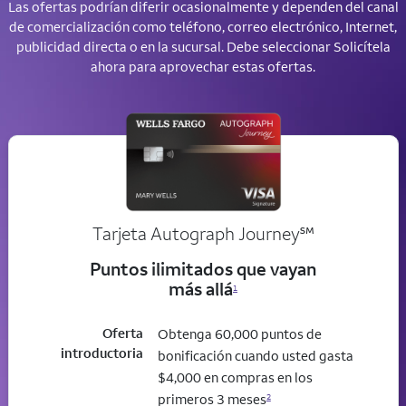
Las ofertas podrían diferir ocasionalmente y dependen del canal
de comercialización como teléfono, correo electrónico, Internet,
publicidad directa o en la sucursal. Debe seleccionar Solicítela
ahora para aprovechar estas ofertas.
service mark
Tarjeta Autograph Journey
℠
Puntos ilimitados que vayan
más allá
1
Oferta
Obtenga 60,000 puntos de
introductoria
bonificación cuando usted gasta
$4,000 en compras en los
primeros 3 meses
2