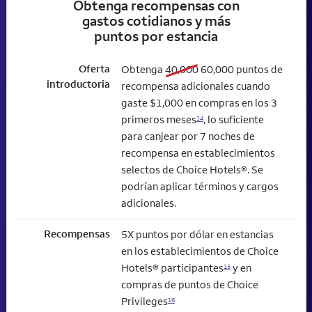
Obtenga recompensas con
gastos cotidianos y más
puntos por estancia
Oferta
old bonus
new bonus
Obtenga
40,000
60,000
puntos de
introductoria
recompensa adicionales cuando
gaste $1,000 en compras en los 3
primeros meses
, lo suficiente
14
para canjear por 7 noches de
recompensa en establecimientos
selectos de Choice Hotels®. Se
podrían aplicar términos y cargos
adicionales.
Recompensas
5X puntos por dólar en estancias
en los establecimientos de Choice
Hotels® participantes
y en
15
compras de puntos de Choice
Privileges
16