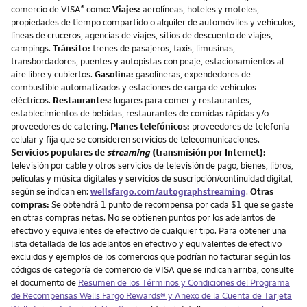
comercio de VISA
como:
Viajes:
aerolíneas, hoteles y moteles,
®
propiedades de tiempo compartido o alquiler de automóviles y vehículos,
líneas de cruceros, agencias de viajes, sitios de descuento de viajes,
campings.
Tránsito:
trenes de pasajeros, taxis, limusinas,
transbordadores, puentes y autopistas con peaje, estacionamientos al
aire libre y cubiertos.
Gasolina:
gasolineras, expendedores de
combustible automatizados y estaciones de carga de vehículos
eléctricos.
Restaurantes:
lugares para comer y restaurantes,
establecimientos de bebidas, restaurantes de comidas rápidas y/o
proveedores de catering.
Planes telefónicos:
proveedores de telefonía
celular y fija que se consideren servicios de telecomunicaciones.
Servicios populares de
streaming
(transmisión por Internet):
televisión por cable y otros servicios de televisión de pago, bienes, libros,
películas y música digitales y servicios de suscripción/continuidad digital,
según se indican en:
wellsfargo.com/autographstreaming
.
Otras
compras:
Se obtendrá 1 punto de recompensa por cada $1 que se gaste
en otras compras netas. No se obtienen puntos por los adelantos de
efectivo y equivalentes de efectivo de cualquier tipo. Para obtener una
lista detallada de los adelantos en efectivo y equivalentes de efectivo
excluidos y ejemplos de los comercios que podrían no facturar según los
códigos de categoría de comercio de VISA que se indican arriba, consulte
el documento de
Resumen de los Términos y Condiciones del Programa
de Recompensas Wells Fargo Rewards® y Anexo de la Cuenta de Tarjeta