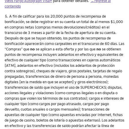
Wells Fargo Autograph Visa®
para obtener detalles.
←regrese al
contenido
Nota
5.
A fin de calificar para los 20,000 puntos de recompensa de
bonificación, se debe registrar en su cuenta un total de al menos $1,000
en compras netas (compras menos devoluciones/créditos) en el
transcurso de 3 meses a partir de la fecha de apertura de su cuenta.
Después de que se hayan obtenido, los puntos de recompensa de
bonificación aparecerán como canjeables en el transcurso de 60 días. Las
“Compras” que
no
se aplican a esta oferta y por las que
no
se obtienen
puntos de recompensa incluyen: adelantos en efectivo y equivalentes de
efectivo de cualquier tipo (como transacciones en cajeros automáticos
[ATM], adelantos en efectivo (incluidos los adelantos de protección
contra sobregiros), cheques de viajero, giros postales, tarjetas de regalo
prepagadas, transferencias de dinero de persona a persona, monedas
digitales [en la medida en que se acepten] y giros electrónicos);
transferencias de saldo que incluyen el uso de SUPERCHECKS; disputas,
acciones ilegales y violaciones (como compras ilegales o en disputa o
compras que violen los términos de sus contratos); cargos e intereses de
cualquier tipo (como cargos por pago atrasado, cargos por pago
devuelto, cuotas anuales o cargos mensuales); transacciones de
apuestas de cualquier tipo (como apuestas enviadas por Internet, fichas
de juego de casino, boletos de lotería o apuestas externas). Los adelantos
en efectivo y las transferencias de saldo podrían afectar la línea de