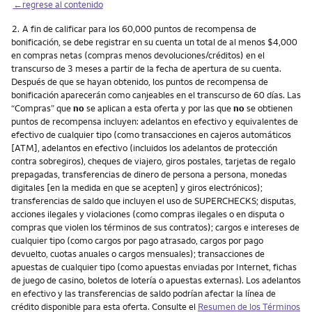
←regrese al contenido
Nota
2.
A fin de calificar para los 60,000 puntos de recompensa de
bonificación, se debe registrar en su cuenta un total de al menos $4,000
en compras netas (compras menos devoluciones/créditos) en el
transcurso de 3 meses a partir de la fecha de apertura de su cuenta.
Después de que se hayan obtenido, los puntos de recompensa de
bonificación aparecerán como canjeables en el transcurso de 60 días. Las
“Compras” que
no
se aplican a esta oferta y por las que
no
se obtienen
puntos de recompensa incluyen: adelantos en efectivo y equivalentes de
efectivo de cualquier tipo (como transacciones en cajeros automáticos
[ATM], adelantos en efectivo (incluidos los adelantos de protección
contra sobregiros), cheques de viajero, giros postales, tarjetas de regalo
prepagadas, transferencias de dinero de persona a persona, monedas
digitales [en la medida en que se acepten] y giros electrónicos);
transferencias de saldo que incluyen el uso de SUPERCHECKS; disputas,
acciones ilegales y violaciones (como compras ilegales o en disputa o
compras que violen los términos de sus contratos); cargos e intereses de
cualquier tipo (como cargos por pago atrasado, cargos por pago
devuelto, cuotas anuales o cargos mensuales); transacciones de
apuestas de cualquier tipo (como apuestas enviadas por Internet, fichas
de juego de casino, boletos de lotería o apuestas externas). Los adelantos
en efectivo y las transferencias de saldo podrían afectar la línea de
crédito disponible para esta oferta. Consulte el
Resumen de los Términos