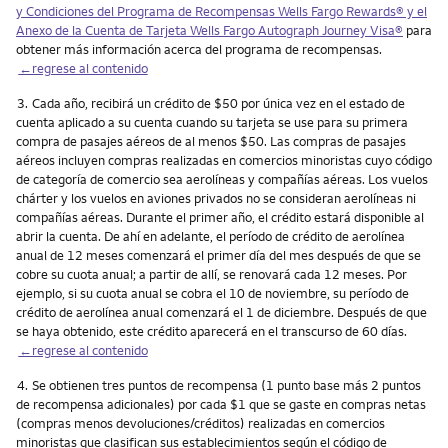
y Condiciones del Programa de Recompensas Wells Fargo Rewards® y el
Anexo de la Cuenta de Tarjeta Wells Fargo Autograph Journey Visa®
para
obtener más información acerca del programa de recompensas.
←regrese al contenido
Nota
3.
Cada año, recibirá un crédito de $50 por única vez en el estado de
cuenta aplicado a su cuenta cuando su tarjeta se use para su primera
compra de pasajes aéreos de al menos $50. Las compras de pasajes
aéreos incluyen compras realizadas en comercios minoristas cuyo código
de categoría de comercio sea aerolíneas y compañías aéreas. Los vuelos
chárter y los vuelos en aviones privados no se consideran aerolíneas ni
compañías aéreas. Durante el primer año, el crédito estará disponible al
abrir la cuenta. De ahí en adelante, el período de crédito de aerolínea
anual de 12 meses comenzará el primer día del mes después de que se
cobre su cuota anual; a partir de allí, se renovará cada 12 meses. Por
ejemplo, si su cuota anual se cobra el 10 de noviembre, su período de
crédito de aerolínea anual comenzará el 1 de diciembre. Después de que
se haya obtenido, este crédito aparecerá en el transcurso de 60 días.
←regrese al contenido
Nota
4.
Se obtienen tres puntos de recompensa (1 punto base más 2 puntos
de recompensa adicionales) por cada $1 que se gaste en compras netas
(compras menos devoluciones/créditos) realizadas en comercios
minoristas que clasifican sus establecimientos según el código de