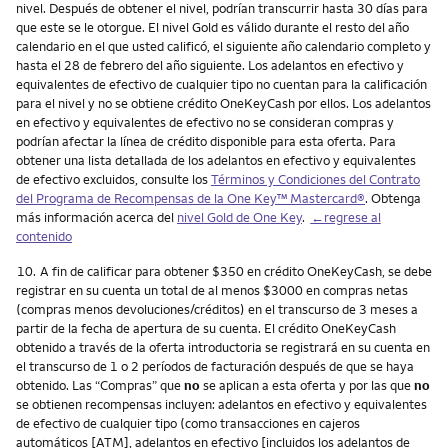
nivel. Después de obtener el nivel, podrían transcurrir hasta 30 días para
que este se le otorgue. El nivel Gold es válido durante el resto del año
calendario en el que usted calificó, el siguiente año calendario completo y
hasta el 28 de febrero del año siguiente. Los adelantos en efectivo y
equivalentes de efectivo de cualquier tipo no cuentan para la calificación
para el nivel y no se obtiene crédito OneKeyCash por ellos. Los adelantos
en efectivo y equivalentes de efectivo no se consideran compras y
podrían afectar la línea de crédito disponible para esta oferta. Para
obtener una lista detallada de los adelantos en efectivo y equivalentes
de efectivo excluidos, consulte los
Términos y Condiciones del Contrato
del Programa de Recompensas de la One Key™ Mastercard®
. Obtenga
más información acerca del
nivel Gold de One Key
.
←regrese al
contenido
Nota
10.
A fin de calificar para obtener $350 en crédito OneKeyCash, se debe
registrar en su cuenta un total de al menos $3000 en compras netas
(compras menos devoluciones/créditos) en el transcurso de 3 meses a
partir de la fecha de apertura de su cuenta. El crédito OneKeyCash
obtenido a través de la oferta introductoria se registrará en su cuenta en
el transcurso de 1 o 2 períodos de facturación después de que se haya
obtenido. Las “Compras” que
no
se aplican a esta oferta y por las que
no
se obtienen recompensas incluyen: adelantos en efectivo y equivalentes
de efectivo de cualquier tipo (como transacciones en cajeros
automáticos [ATM], adelantos en efectivo [incluidos los adelantos de