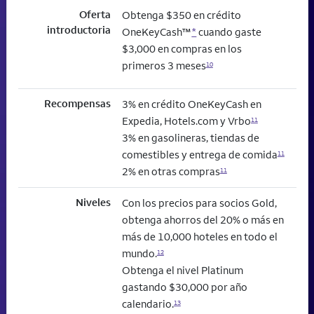
Oferta
Obtenga $350 en crédito
introductoria
OneKeyCash™
*
cuando gaste
$3,000 en compras en los
primeros 3 meses
10
Recompensas
3% en crédito OneKeyCash en
Expedia, Hotels.com y Vrbo
11
3% en gasolineras, tiendas de
comestibles y entrega de comida
11
2% en otras compras
11
Niveles
Con los precios para socios Gold,
obtenga ahorros del 20% o más en
más de 10,000 hoteles en todo el
mundo.
12
Obtenga el nivel Platinum
gastando $30,000 por año
calendario.
13