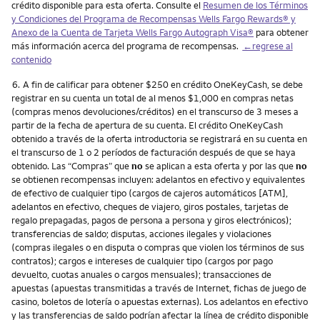
crédito disponible para esta oferta. Consulte el
Resumen de los Términos
y Condiciones del Programa de Recompensas Wells Fargo Rewards® y
Anexo de la Cuenta de Tarjeta Wells Fargo Autograph Visa®
para obtener
más información acerca del programa de recompensas.
←regrese al
contenido
Nota
6.
A fin de calificar para obtener $250 en crédito OneKeyCash, se debe
registrar en su cuenta un total de al menos $1,000 en compras netas
(compras menos devoluciones/créditos) en el transcurso de 3 meses a
partir de la fecha de apertura de su cuenta. El crédito OneKeyCash
obtenido a través de la oferta introductoria se registrará en su cuenta en
el transcurso de 1 o 2 períodos de facturación después de que se haya
obtenido. Las “Compras” que
no
se aplican a esta oferta y por las que
no
se obtienen recompensas incluyen: adelantos en efectivo y equivalentes
de efectivo de cualquier tipo (cargos de cajeros automáticos [ATM],
adelantos en efectivo, cheques de viajero, giros postales, tarjetas de
regalo prepagadas, pagos de persona a persona y giros electrónicos);
transferencias de saldo; disputas, acciones ilegales y violaciones
(compras ilegales o en disputa o compras que violen los términos de sus
contratos); cargos e intereses de cualquier tipo (cargos por pago
devuelto, cuotas anuales o cargos mensuales); transacciones de
apuestas (apuestas transmitidas a través de Internet, fichas de juego de
casino, boletos de lotería o apuestas externas). Los adelantos en efectivo
y las transferencias de saldo podrían afectar la línea de crédito disponible