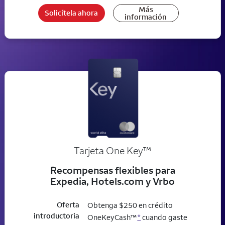
Más
Solicítela ahora
información
trademark
Tarjeta One Key
™
Recompensas flexibles para
Expedia, Hotels.com y Vrbo
Oferta
Obtenga $250 en crédito
introductoria
OneKeyCash™
*
cuando gaste