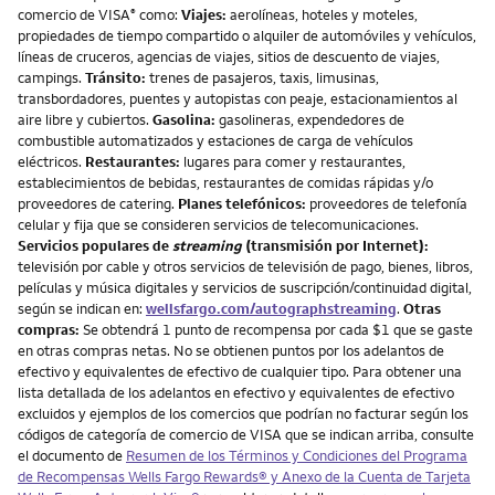
comercio de VISA
como:
Viajes:
aerolíneas, hoteles y moteles,
®
propiedades de tiempo compartido o alquiler de automóviles y vehículos,
líneas de cruceros, agencias de viajes, sitios de descuento de viajes,
campings.
Tránsito:
trenes de pasajeros, taxis, limusinas,
transbordadores, puentes y autopistas con peaje, estacionamientos al
aire libre y cubiertos.
Gasolina:
gasolineras, expendedores de
combustible automatizados y estaciones de carga de vehículos
eléctricos.
Restaurantes:
lugares para comer y restaurantes,
establecimientos de bebidas, restaurantes de comidas rápidas y/o
proveedores de catering.
Planes telefónicos:
proveedores de telefonía
celular y fija que se consideren servicios de telecomunicaciones.
Servicios populares de
streaming
(transmisión por Internet):
televisión por cable y otros servicios de televisión de pago, bienes, libros,
películas y música digitales y servicios de suscripción/continuidad digital,
según se indican en:
wellsfargo.com/autographstreaming
.
Otras
compras:
Se obtendrá 1 punto de recompensa por cada $1 que se gaste
en otras compras netas. No se obtienen puntos por los adelantos de
efectivo y equivalentes de efectivo de cualquier tipo. Para obtener una
lista detallada de los adelantos en efectivo y equivalentes de efectivo
excluidos y ejemplos de los comercios que podrían no facturar según los
códigos de categoría de comercio de VISA que se indican arriba, consulte
el documento de
Resumen de los Términos y Condiciones del Programa
de Recompensas Wells Fargo Rewards® y Anexo de la Cuenta de Tarjeta