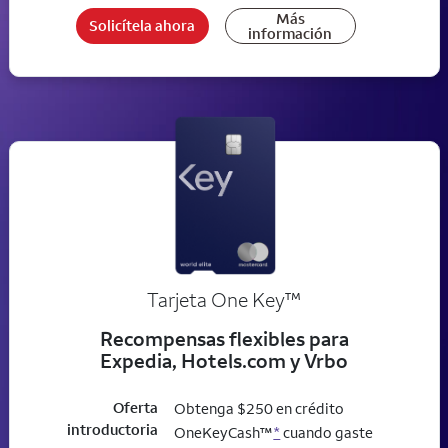
Más
Solicítela ahora
información
trademark
Tarjeta One Key
™
Recompensas flexibles para
Expedia, Hotels.com y Vrbo
Oferta
Obtenga $250 en crédito
introductoria
OneKeyCash™
*
cuando gaste