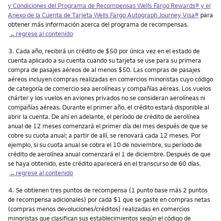
y Condiciones del Programa de Recompensas Wells Fargo Rewards® y el
Anexo de la Cuenta de Tarjeta Wells Fargo Autograph Journey Visa®
para
obtener más información acerca del programa de recompensas.
←regrese al contenido
Nota
3.
Cada año, recibirá un crédito de $50 por única vez en el estado de
cuenta aplicado a su cuenta cuando su tarjeta se use para su primera
compra de pasajes aéreos de al menos $50. Las compras de pasajes
aéreos incluyen compras realizadas en comercios minoristas cuyo código
de categoría de comercio sea aerolíneas y compañías aéreas. Los vuelos
chárter y los vuelos en aviones privados no se consideran aerolíneas ni
compañías aéreas. Durante el primer año, el crédito estará disponible al
abrir la cuenta. De ahí en adelante, el período de crédito de aerolínea
anual de 12 meses comenzará el primer día del mes después de que se
cobre su cuota anual; a partir de allí, se renovará cada 12 meses. Por
ejemplo, si su cuota anual se cobra el 10 de noviembre, su período de
crédito de aerolínea anual comenzará el 1 de diciembre. Después de que
se haya obtenido, este crédito aparecerá en el transcurso de 60 días.
←regrese al contenido
Nota
4.
Se obtienen tres puntos de recompensa (1 punto base más 2 puntos
de recompensa adicionales) por cada $1 que se gaste en compras netas
(compras menos devoluciones/créditos) realizadas en comercios
minoristas que clasifican sus establecimientos según el código de