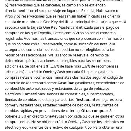
5) reservaciones que se cancelan, se cambian o se extienden
directamente con el socio de viaje en lugar de Expedia, Hotels.com o
Vrbo y 6) reservaciones que se realizan sin haber iniciado sesión en la
cuenta de miembro de One Key del titular principal de la tarjeta que está
asociada con la tarjeta One Key Mastercard utilizada para el pago de
compras en las que Expedia, Hotels.com o Vrbo no son el comercio
registrado. Además, las transacciones que se procesan con información
que no coincide con su reservación, como la ubicación del hotel o la
categoría de comercio incorrecta, podrían no ser elegibles para las
recompensas adicionales. Wells Fargo se reserva el derecho de
determinar qué transacciones son elegibles para las recompensas
adicionales. Se obtiene
3%
(1.5% de base más 1.5% de recompensas
adicionales) en crédito OneKeyCash por cada $1 que se gaste en
compras netas en comercios minoristas clasificados según el código de
comercio de Mastercard como:
Gasolina:
gasolineras, expendedores de
combustible automatizados y estaciones de carga de vehículos
eléctricos.
Comestibles:
tiendas de comestibles, supermercados,
tiendas de comidas selectas y panaderías.
Restaurantes:
lugares para
comer y restaurantes, establecimientos de bebidas, restaurantes de
comidas rápidas y/o proveedores de catering.
Otras compras:
Se
obtiene 1.5% en crédito OneKeyCash por cada $1 que se gaste en otras
compras netas. No se obtiene crédito OneKeyCash por los adelantos en
efectivo y equivalentes de efectivo de cualquier tipo. Para obtener una