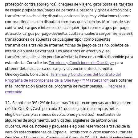
protección contra sobregiros], cheques de viajero, giros postales, tarjetas
de regalo prepagadas, pagos de persona a persona y giros electrónicos);
transferencias de saldo; disputas, acciones ilegales y violaciones (como
compras ilegales o en disputa o compras que violen los términos de sus
contratos); cargos e intereses de cualquier tipo (como cargos por pago
atrasado, cargos por pago devuelto, cuotas anuales o cargos mensuales);
transacciones de apuestas de cualquier tipo (como apuestas
transmitidas a través de Internet, fichas de juego de casino, boletos de
lotería o apuestas externas). Los adelantos en efectivo y las
transferencias de saldo podrían afectar la línea de crédito disponible para
esta oferta. Consulte los
Términos y Condiciones de One Key+
para
obtener detalles acerca del canje y el vencimiento del crédito
OneKeyCash. Consulte el
Términos y Condiciones del Contrato del
Programa de Recompensas de la One Key+™ Mastercard®
para obtener
más información acerca del programa de recompensas.
←regrese al
contenido
Nota
11.
Se obtiene
3%
(2% de base más 1% de recompensas adicionales) en
crédito OneKeyCash por cada $1 que se gaste en compras netas
elegibles (compras menos devoluciones y créditos) resultantes de
alquileres de alojamiento, actividades, alquileres de automóviles,
cruceros, vuelos, hoteles y paquetes elegibles reservados a través de la
versión estadounidense de Expedia, Hotels.com o Vrbo usando su tarjeta
One Key+ Mastercard. Cuando esté fuera de EE. UU., deberá seleccionar