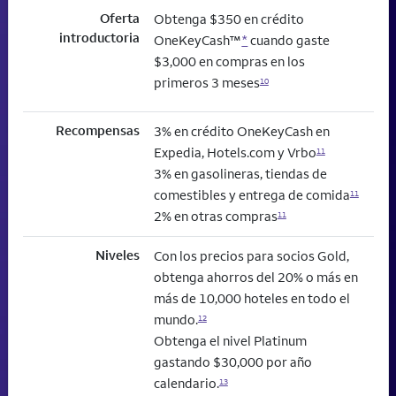
Oferta
Obtenga $350 en crédito
introductoria
OneKeyCash™
*
cuando gaste
$3,000 en compras en los
primeros 3 meses
10
Recompensas
3% en crédito OneKeyCash en
Expedia, Hotels.com y Vrbo
11
3% en gasolineras, tiendas de
comestibles y entrega de comida
11
2% en otras compras
11
Niveles
Con los precios para socios Gold,
obtenga ahorros del 20% o más en
más de 10,000 hoteles en todo el
mundo.
12
Obtenga el nivel Platinum
gastando $30,000 por año
calendario.
13