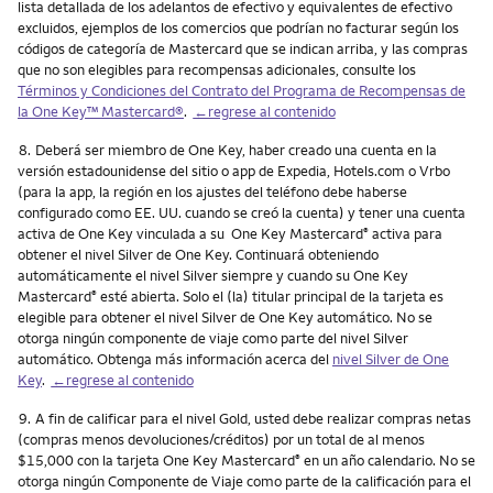
lista detallada de los adelantos de efectivo y equivalentes de efectivo
excluidos, ejemplos de los comercios que podrían no facturar según los
códigos de categoría de Mastercard que se indican arriba, y las compras
que no son elegibles para recompensas adicionales, consulte los
Términos y Condiciones del Contrato del Programa de Recompensas de
la One Key™ Mastercard®
.
←regrese al contenido
Nota
8.
Deberá ser miembro de One Key, haber creado una cuenta en la
versión estadounidense del sitio o app de Expedia, Hotels.com o Vrbo
(para la app, la región en los ajustes del teléfono debe haberse
configurado como EE. UU. cuando se creó la cuenta) y tener una cuenta
activa de One Key vinculada a su One Key Mastercard
activa para
®
obtener el nivel Silver de One Key. Continuará obteniendo
automáticamente el nivel Silver siempre y cuando su One Key
Mastercard
esté abierta. Solo el (la) titular principal de la tarjeta es
®
elegible para obtener el nivel Silver de One Key automático. No se
otorga ningún componente de viaje como parte del nivel Silver
automático. Obtenga más información acerca del
nivel Silver de One
Key
.
←regrese al contenido
Nota
9.
A fin de calificar para el nivel Gold, usted debe realizar compras netas
(compras menos devoluciones/créditos) por un total de al menos
$15,000 con la tarjeta One Key Mastercard
en un año calendario. No se
®
otorga ningún Componente de Viaje como parte de la calificación para el