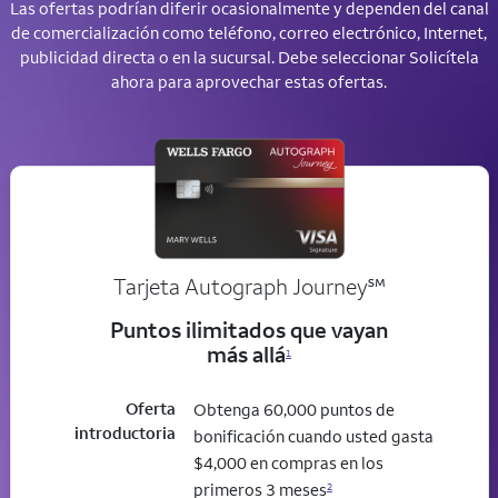
Las ofertas podrían diferir ocasionalmente y dependen del canal
de comercialización como teléfono, correo electrónico, Internet,
publicidad directa o en la sucursal. Debe seleccionar Solicítela
ahora para aprovechar estas ofertas.
service mark
Tarjeta Autograph Journey
℠
Puntos ilimitados que vayan
más allá
1
Oferta
Obtenga 60,000 puntos de
introductoria
bonificación cuando usted gasta
$4,000 en compras en los
primeros 3 meses
2