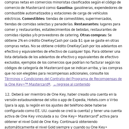
compras netas en comercios minoristas clasificados según el código de
comercio de Mastercard como:
Gasolina:
gasolineras, expendedores de
combustible automatizados y estaciones de carga de vehículos
eléctricos.
Comestibles:
tiendas de comestibles, supermercados,
tiendas de comidas selectas y panaderías.
Restaurantes:
lugares para
comer y restaurantes, establecimientos de bebidas, restaurantes de
comidas rápidas y/o proveedores de catering.
Otras compras:
Se
obtiene 2% en crédito OneKeyCash por cada $1 que se gaste en otras
compras netas. No se obtiene crédito OneKeyCash por los adelantos en
efectivo y equivalentes de efectivo de cualquier tipo. Para obtener una
lista detallada de los adelantos de efectivo y equivalentes de efectivo
excluidos, ejemplos de los comercios que podrían no facturar según los
códigos de categoría de Mastercard que se indican arriba, y las compras
que no son elegibles para recompensas adicionales, consulte los
Términos y Condiciones del Contrato del Programa de Recompensas de
la One Key+™ Mastercard®
.
←regrese al contenido
Nota
12.
Deberá ser miembro de One Key, haber creado una cuenta en la
versión estadounidense del sitio o app de Expedia, Hotels.com o Vrbo
(para la app, la región en los ajustes del teléfono debe haberse
configurado como EE. UU. cuando se creó la cuenta) y tener una cuenta
activa de One Key vinculada a su One Key+ Mastercard
activa para
®
obtener el nivel Gold de One Key. Continuará obteniendo
automáticamente el nivel Gold siempre y cuando su One Key+