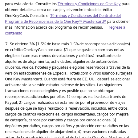
para esta oferta. Consulte los
Términos y Condiciones de One Key
para
obtener detalles acerca del canje y el vencimiento del crédito
OneKeyCash. Consulte el
Términos y Condiciones del Contrato del
Programa de Recompensas de la One Key™ Mastercard®
para obtener
más información acerca del programa de recompensas.
←regrese al
contenido
Nota
7.
Se obtiene
3%
(1.5% de base más 1.5% de recompensas adicionales)
en crédito OneKeyCash por cada $1 que se gaste en compras netas
elegibles (compras menos devoluciones y créditos) resultantes de
alquileres de alojamiento, actividades, alquileres de automóviles,
cruceros, vuelos, hoteles y paquetes elegibles reservados a través de la
versión estadounidense de Expedia, Hotels.com o Vrbo usando su tarjeta
One Key Mastercard. Cuando esté fuera de EE. UU., deberá seleccionar
activamente la versión estadounidense de los sitios. Las siguientes
transacciones no son elegibles y es posible que no se obtengan
recompensas adicionales por ellas: 1) compras realizadas a través de
Paypal, 2) cargos realizados directamente por el proveedor de viajes
después de que se haya realizado la reservación, incluidos, entre otros,
cargos de centros vacacionales, cargos incidentales, cargos por mejora
de categoría, cargos por cambios y cargos por cancelaciones, 3)
depósitos por daños, cargos por daños y protección contra daños en las
reservaciones de alquiler de alojamiento, 4) reservaciones realizadas
antes de la aprobación de la solicitud de la tarjeta One Key Mastercard,