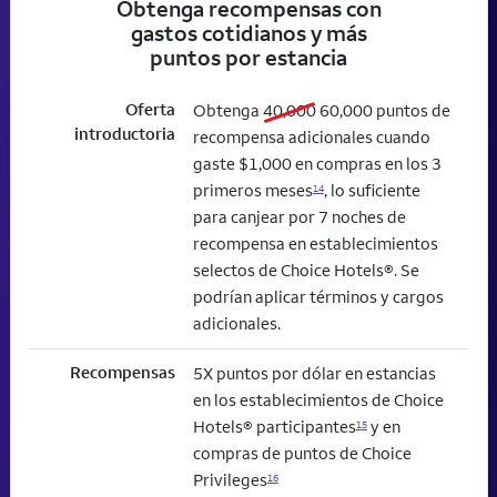
Obtenga recompensas con
gastos cotidianos y más
puntos por estancia
Oferta
old bonus
new bonus
Obtenga
40,000
60,000
puntos de
introductoria
recompensa adicionales cuando
gaste $1,000 en compras en los 3
primeros meses
, lo suficiente
14
para canjear por 7 noches de
recompensa en establecimientos
selectos de Choice Hotels®. Se
podrían aplicar términos y cargos
adicionales.
Recompensas
5X puntos por dólar en estancias
en los establecimientos de Choice
Hotels® participantes
y en
15
compras de puntos de Choice
Privileges
16