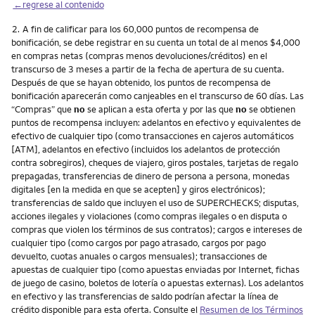
←regrese al contenido
Nota
2.
A fin de calificar para los 60,000 puntos de recompensa de
bonificación, se debe registrar en su cuenta un total de al menos $4,000
en compras netas (compras menos devoluciones/créditos) en el
transcurso de 3 meses a partir de la fecha de apertura de su cuenta.
Después de que se hayan obtenido, los puntos de recompensa de
bonificación aparecerán como canjeables en el transcurso de 60 días. Las
“Compras” que
no
se aplican a esta oferta y por las que
no
se obtienen
puntos de recompensa incluyen: adelantos en efectivo y equivalentes de
efectivo de cualquier tipo (como transacciones en cajeros automáticos
[ATM], adelantos en efectivo (incluidos los adelantos de protección
contra sobregiros), cheques de viajero, giros postales, tarjetas de regalo
prepagadas, transferencias de dinero de persona a persona, monedas
digitales [en la medida en que se acepten] y giros electrónicos);
transferencias de saldo que incluyen el uso de SUPERCHECKS; disputas,
acciones ilegales y violaciones (como compras ilegales o en disputa o
compras que violen los términos de sus contratos); cargos e intereses de
cualquier tipo (como cargos por pago atrasado, cargos por pago
devuelto, cuotas anuales o cargos mensuales); transacciones de
apuestas de cualquier tipo (como apuestas enviadas por Internet, fichas
de juego de casino, boletos de lotería o apuestas externas). Los adelantos
en efectivo y las transferencias de saldo podrían afectar la línea de
crédito disponible para esta oferta. Consulte el
Resumen de los Términos