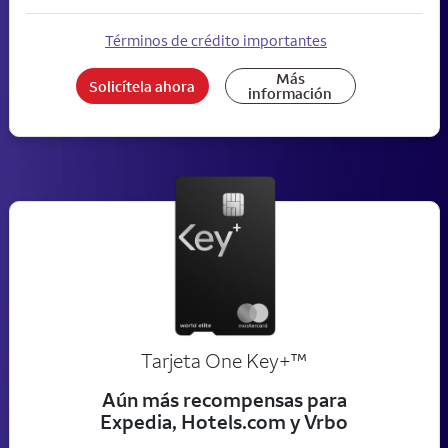
Términos de crédito importantes
Más
Solicítela ahora
información
trademark
Tarjeta One Key+
™
Aún más recompensas para
Expedia, Hotels.com y Vrbo