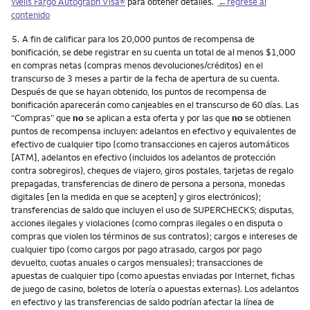
Wells Fargo Autograph Visa®
para obtener detalles.
←regrese al
contenido
Nota
5.
A fin de calificar para los 20,000 puntos de recompensa de
bonificación, se debe registrar en su cuenta un total de al menos $1,000
en compras netas (compras menos devoluciones/créditos) en el
transcurso de 3 meses a partir de la fecha de apertura de su cuenta.
Después de que se hayan obtenido, los puntos de recompensa de
bonificación aparecerán como canjeables en el transcurso de 60 días. Las
“Compras” que
no
se aplican a esta oferta y por las que
no
se obtienen
puntos de recompensa incluyen: adelantos en efectivo y equivalentes de
efectivo de cualquier tipo (como transacciones en cajeros automáticos
[ATM], adelantos en efectivo (incluidos los adelantos de protección
contra sobregiros), cheques de viajero, giros postales, tarjetas de regalo
prepagadas, transferencias de dinero de persona a persona, monedas
digitales [en la medida en que se acepten] y giros electrónicos);
transferencias de saldo que incluyen el uso de SUPERCHECKS; disputas,
acciones ilegales y violaciones (como compras ilegales o en disputa o
compras que violen los términos de sus contratos); cargos e intereses de
cualquier tipo (como cargos por pago atrasado, cargos por pago
devuelto, cuotas anuales o cargos mensuales); transacciones de
apuestas de cualquier tipo (como apuestas enviadas por Internet, fichas
de juego de casino, boletos de lotería o apuestas externas). Los adelantos
en efectivo y las transferencias de saldo podrían afectar la línea de