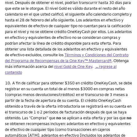
nivel. Después de obtener el nivel, podrían transcurrir hasta 30 días para
que este se le otorgue. El nivel Gold es válido durante el resto del año
calendario en el que usted calificó, el siguiente año calendario completo y
hasta el 28 de febrero del año siguiente. Los adelantos en efectivo y
equivalentes de efectivo de cualquier tipo no cuentan para la calificación
para el nivel y no se obtiene crédito OneKeyCash por ellos. Los adelantos
en efectivo y equivalentes de efectivo no se consideran compras y
podrían afectar la línea de crédito disponible para esta oferta. Para
obtener una lista detallada de los adelantos en efectivo y equivalentes
de efectivo excluidos, consulte los
Términos y Condiciones del Contrato
del Programa de Recompensas de la One Key™ Mastercard®
. Obtenga
más información acerca del
nivel Gold de One Key
.
←regrese al
contenido
Nota
10.
A fin de calificar para obtener $350 en crédito OneKeyCash, se debe
registrar en su cuenta un total de al menos $3000 en compras netas
(compras menos devoluciones/créditos) en el transcurso de 3 meses a
partir de la fecha de apertura de su cuenta. El crédito OneKeyCash
obtenido a través de la oferta introductoria se registrará en su cuenta en
el transcurso de 1 o 2 períodos de facturación después de que se haya
obtenido. Las “Compras” que
no
se aplican a esta oferta y por las que
no
se obtienen recompensas incluyen: adelantos en efectivo y equivalentes
de efectivo de cualquier tipo (como transacciones en cajeros
automáticos [ATM], adelantos en efectivo [incluidos los adelantos de