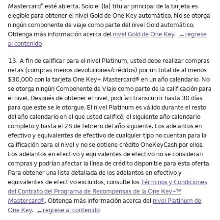
Mastercard
esté abierta. Solo el (la) titular principal de la tarjeta es
®
elegible para obtener el nivel Gold de One Key automático. No se otorga
ningún componente de viaje como parte del nivel Gold automático.
Obtenga más información acerca del
nivel Gold de One Key
.
←regrese
al contenido
Nota
13.
A fin de calificar para el nivel Platinum, usted debe realizar compras
netas (compras menos devoluciones/créditos) por un total de al menos
$30,000 con la tarjeta One Key+ Mastercard® en un año calendario. No
se otorga ningún Componente de Viaje como parte de la calificación para
el nivel. Después de obtener el nivel, podrían transcurrir hasta 30 días
para que este se le otorgue. El nivel Platinum es válido durante el resto
del año calendario en el que usted calificó, el siguiente año calendario
completo y hasta el 28 de febrero del año siguiente. Los adelantos en
efectivo y equivalentes de efectivo de cualquier tipo no cuentan para la
calificación para el nivel y no se obtiene crédito OneKeyCash por ellos.
Los adelantos en efectivo y equivalentes de efectivo no se consideran
compras y podrían afectar la línea de crédito disponible para esta oferta.
Para obtener una lista detallada de los adelantos en efectivo y
equivalentes de efectivo excluidos, consulte los
Términos y Condiciones
del Contrato del Programa de Recompensas de la One Key+™
Mastercard®
. Obtenga más información acerca del
nivel Platinum de
One Key
.
←regrese al contenido