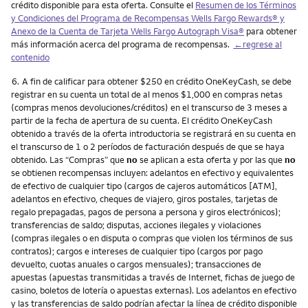
crédito disponible para esta oferta. Consulte el
Resumen de los Términos
y Condiciones del Programa de Recompensas Wells Fargo Rewards® y
Anexo de la Cuenta de Tarjeta Wells Fargo Autograph Visa®
para obtener
más información acerca del programa de recompensas.
←regrese al
contenido
Nota
6.
A fin de calificar para obtener $250 en crédito OneKeyCash, se debe
registrar en su cuenta un total de al menos $1,000 en compras netas
(compras menos devoluciones/créditos) en el transcurso de 3 meses a
partir de la fecha de apertura de su cuenta. El crédito OneKeyCash
obtenido a través de la oferta introductoria se registrará en su cuenta en
el transcurso de 1 o 2 períodos de facturación después de que se haya
obtenido. Las “Compras” que
no
se aplican a esta oferta y por las que
no
se obtienen recompensas incluyen: adelantos en efectivo y equivalentes
de efectivo de cualquier tipo (cargos de cajeros automáticos [ATM],
adelantos en efectivo, cheques de viajero, giros postales, tarjetas de
regalo prepagadas, pagos de persona a persona y giros electrónicos);
transferencias de saldo; disputas, acciones ilegales y violaciones
(compras ilegales o en disputa o compras que violen los términos de sus
contratos); cargos e intereses de cualquier tipo (cargos por pago
devuelto, cuotas anuales o cargos mensuales); transacciones de
apuestas (apuestas transmitidas a través de Internet, fichas de juego de
casino, boletos de lotería o apuestas externas). Los adelantos en efectivo
y las transferencias de saldo podrían afectar la línea de crédito disponible