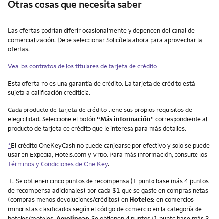
Otras cosas que necesita saber
Otras cosas que necesita saber
Las ofertas podrían diferir ocasionalmente y dependen del canal de
comercialización. Debe seleccionar Solicítela ahora para aprovechar la
ofertas.
Vea los contratos de los titulares de tarjeta de crédito
Esta oferta no es una garantía de crédito. La tarjeta de crédito está
sujeta a calificación crediticia.
Cada producto de tarjeta de crédito tiene sus propios requisitos de
elegibilidad. Seleccione el botón
“Más información”
correspondiente al
producto de tarjeta de crédito que le interesa para más detalles.
*
El crédito OneKeyCash no puede canjearse por efectivo y solo se puede
usar en Expedia, Hotels.com y Vrbo. Para más información, consulte los
Términos y Condiciones de One Key
.
Nota
1.
Se obtienen cinco puntos de recompensa (1 punto base más 4 puntos
de recompensa adicionales) por cada $1 que se gaste en compras netas
(compras menos devoluciones/créditos) en
Hoteles:
en comercios
minoristas clasificados según el código de comercio en la categoría de
hoteles/moteles.
Aerolíneas:
Se obtienen 4 puntos (1 punto base más 3