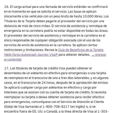
Nota
16.
El cargo actual para una llamada de servicio estándar se confirmará
en el momento en que se solicita el servicio. Las tasas se aplican
únicamente a los vehículos con un peso bruto de hasta 10,000 libras. Los
Titulares de la Tarjeta deben pagarle al proveedor del servicio por una
distancia de más de cinco millas. El servicio de asistencia y remolque de
emergencia en la carretera podría no estar disponible en todas las áreas.
El proveedor del servicio de asistencia y remolque en la carretera es el
único responsable de cualquier obligación asociada con el uso de los
servicios de envío de asistencia en la carretera. Se aplican ciertas
restricciones y limitaciones. Revise la
Guía de Beneficios de la Tarjeta
Wells Fargo Autograph Journey Visa®
para obtener detalles.
←regrese
al contenido
Nota
17.
Los titulares de tarjeta de crédito Visa pueden obtener el
desembolso de un adelanto en efectivo para emergencias o una tarjeta
de reemplazo en el transcurso de uno a tres días laborables, y en algunos
casos, en el transcurso de 24 horas, después de la aprobación del emisor.
Se aplicará cualquier cargo por adelantos en efectivo y cargo por
intereses que se asocien con su cuenta de tarjeta de crédito. Si necesita
reemplazar su tarjeta o desea obtener asistencia para recibir efectivo
para emergencias, comuníquese con el Servicio de Atención al Cliente
Global de Visa llamando al 1-800-708-8217 (en inglés) o, si se
encuentra fuera de EE. UU. o Canadá, a la línea directa de Visa al 1-303-