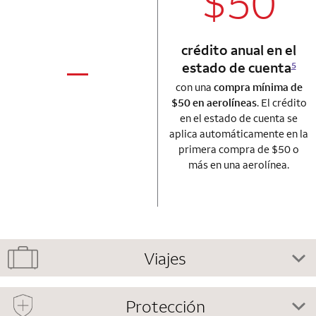
$50
crédito anual en el
estado de cuenta
5
column 1 Autograph card
not applicable
con una
compra mínima de
$50 en aerolíneas
. El crédito
en el estado de cuenta se
aplica automáticamente en la
primera compra de $50 o
más en una aerolínea.
Viajes
Protección