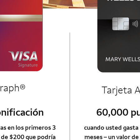
utograph card
raph®
Tarjeta 
nificación
60,000 pu
utograph card
s en los primeros 3
cuando usted gasta
o de $200 que podría
meses – un valor de