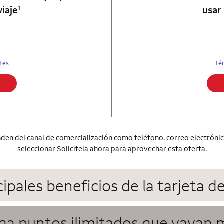
viaje
usar
1
tes
Té
en del canal de comercialización como teléfono, correo electrónico,
seleccionar Solicítela ahora para aprovechar esta oferta.
cipales beneficios de la tarjeta d
a puntos ilimitados que vayan m