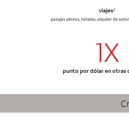
viajes
3
pasajes aéreos, hoteles, alquiler de auto
1X
column 1 A
punto por dólar en otras
Cr