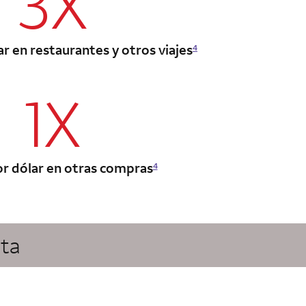
3X
r en restaurantes y otros viajes
4
1X
column 2 Autograph Journey card
r dólar en otras compras
4
nta
column 2 Autograph Journey card