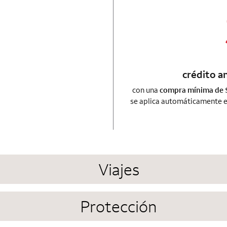
utograph card
cable
crédito a
con una
compra mínima de $
se aplica automáticamente e
Viajes
Protección