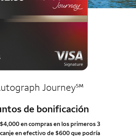
column 2 Autograph Journey card
service mark
Autograph
Journey
℠
ntos de bonificación
column 2 Autograph Journey card
 $4,000 en compras en los primeros 3
 canje en efectivo de $600 que podría