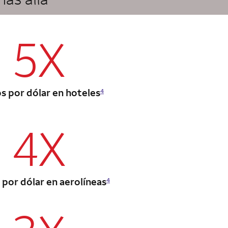
column 2 Autograph Journey card
5X
s por dólar en hoteles
4
4X
column 2 Autograph Journey card
por dólar en aerolíneas
4