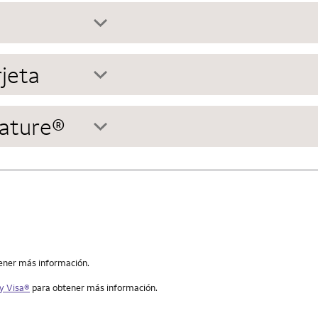
rjeta
nature®
ener más información.
ey Visa®
para obtener más información.