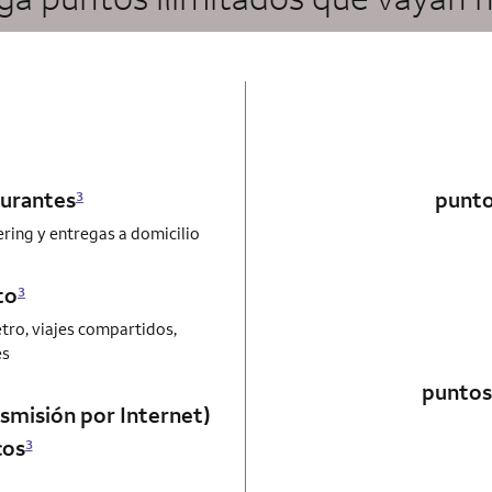
utograph card
aurantes
punto
3
ering y entregas a domicilio
utograph card
to
3
etro, viajes compartidos,
es
puntos 
nsmisión por Internet)
cos
3