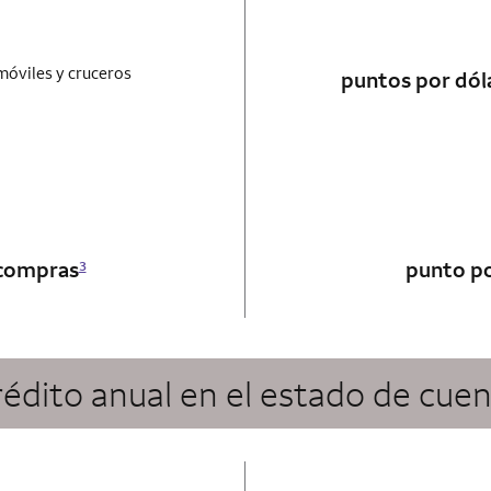
móviles y cruceros
puntos por dóla
utograph card
 compras
punto po
3
édito anual en el estado de cue