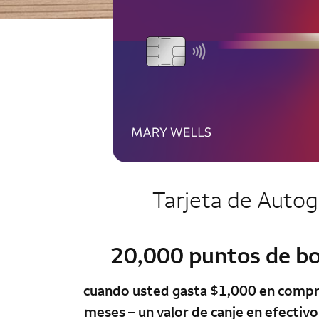
column 1 A
Tarjeta de
Autog
20,000 puntos de bo
column 1 A
cuando usted gasta $1,000 en compra
meses – un valor de canje en efectiv