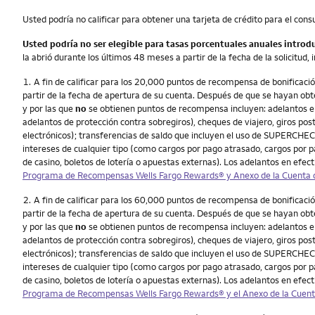
Usted podría no calificar para obtener una tarjeta de crédito para el con
Usted podría no ser elegible para tasas porcentuales anuales introd
la abrió durante los últimos 48 meses a partir de la fecha de la solicitud, 
Nota
1.
A fin de calificar para los 20,000 puntos de recompensa de bonificac
partir de la fecha de apertura de su cuenta. Después de que se hayan ob
y por las que
no
se obtienen puntos de recompensa incluyen: adelantos en 
adelantos de protección contra sobregiros), cheques de viajero, giros pos
electrónicos); transferencias de saldo que incluyen el uso de SUPERCHECK
intereses de cualquier tipo (como cargos por pago atrasado, cargos por 
de casino, boletos de lotería o apuestas externas). Los adelantos en efecti
Programa de Recompensas Wells Fargo Rewards® y Anexo de la Cuenta d
Nota
2.
A fin de calificar para los 60,000 puntos de recompensa de bonificac
partir de la fecha de apertura de su cuenta. Después de que se hayan ob
y por las que
no
se obtienen puntos de recompensa incluyen: adelantos en 
adelantos de protección contra sobregiros), cheques de viajero, giros pos
electrónicos); transferencias de saldo que incluyen el uso de SUPERCHECK
intereses de cualquier tipo (como cargos por pago atrasado, cargos por 
de casino, boletos de lotería o apuestas externas). Los adelantos en efecti
Programa de Recompensas Wells Fargo Rewards® y el Anexo de la Cuenta