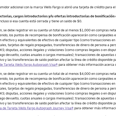
sumidor adicional con la marca Wells Fargo si abrió una tarjeta de crédito para 
uctorias, cargos introductorios y/u ofertas introductorias de bonificació
incluso si esa cuenta está cerrada y tiene un saldo de $0.
ión, se debe registrar en su cuenta un total de al menos $1,000 en compras ne
tenido, los puntos de recompensa de bonificación aparecerán como canjeables 
efectivo y equivalentes de efectivo de cualquier tipo (como transacciones en 
tales, tarjetas de regalo prepagadas, transferencias de dinero de persona a pe
S; disputas, acciones ilegales y violaciones (como compras ilegales o en dispu
pago devuelto, cuotas anuales o cargos mensuales); transacciones de apuestas d
vo y las transferencias de saldo podrían afectar la línea de crédito disponible p
e Tarjeta Wells Fargo Autograph Visa®
para obtener más información acerca
ión, se debe registrar en su cuenta un total de al menos $4,000 en compras ne
tenido, los puntos de recompensa de bonificación aparecerán como canjeables 
efectivo y equivalentes de efectivo de cualquier tipo (como transacciones en 
tales, tarjetas de regalo prepagadas, transferencias de dinero de persona a pe
S; disputas, acciones ilegales y violaciones (como compras ilegales o en dispu
pago devuelto, cuotas anuales o cargos mensuales); transacciones de apuestas d
vo y las transferencias de saldo podrían afectar la línea de crédito disponible p
 de Tarjeta Wells Fargo Autograph Journey Visa®
para obtener más informaci