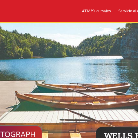
ATM/Sucursales
Servicio al 
graph Journey℠ Dual
Boats docked in a lake