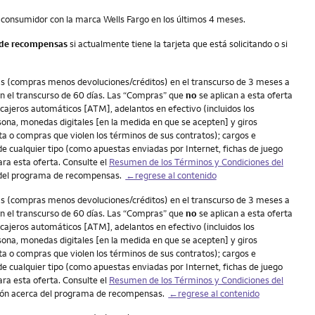
el consumidor con la marca Wells Fargo en los últimos 4 meses.
n de recompensas
si actualmente tiene la tarjeta que está solicitando o si
tas (compras menos devoluciones/créditos) en el transcurso de 3 meses a
en el transcurso de 60 días. Las “Compras” que
no
se aplican a esta oferta
cajeros automáticos [ATM], adelantos en efectivo (incluidos los
rsona, monedas digitales [en la medida en que se acepten] y giros
ta o compras que violen los términos de sus contratos); cargos e
e cualquier tipo (como apuestas enviadas por Internet, fichas de juego
ara esta oferta. Consulte el
Resumen de los Términos y Condiciones del
 del programa de recompensas.
←regrese al contenido
tas (compras menos devoluciones/créditos) en el transcurso de 3 meses a
en el transcurso de 60 días. Las “Compras” que
no
se aplican a esta oferta
cajeros automáticos [ATM], adelantos en efectivo (incluidos los
rsona, monedas digitales [en la medida en que se acepten] y giros
ta o compras que violen los términos de sus contratos); cargos e
e cualquier tipo (como apuestas enviadas por Internet, fichas de juego
ara esta oferta. Consulte el
Resumen de los Términos y Condiciones del
ón acerca del programa de recompensas.
←regrese al contenido