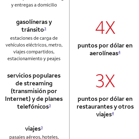
y entregas a domicilio
4X
gasolíneras y
column 1 Autograph card
column 2 Autogr
tránsito
3
estaciones de carga de
puntos por dólar en
vehículos eléctricos, metro,
viajes compartidos,
aerolíneas
4
estacionamiento y peajes
3X
servicios populares
de streaming
(transmisión por
Internet) y de planes
puntos por dólar en
telefónicos
restaurantes y otros
3
viajes
4
viajes
3
pasajes aéreos, hoteles,