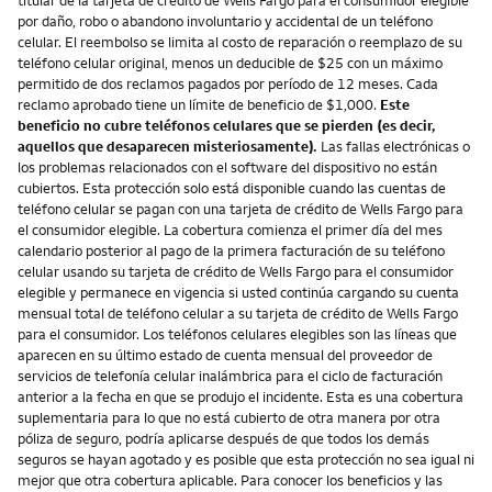
titular de la tarjeta de crédito de Wells Fargo para el consumidor elegible
por daño, robo o abandono involuntario y accidental de un teléfono
celular. El reembolso se limita al costo de reparación o reemplazo de su
teléfono celular original, menos un deducible de $25 con un máximo
permitido de dos reclamos pagados por período de 12 meses. Cada
reclamo aprobado tiene un límite de beneficio de $1,000.
Este
beneficio no cubre teléfonos celulares que se pierden (es decir,
aquellos que desaparecen misteriosamente).
Las fallas electrónicas o
los problemas relacionados con el software del dispositivo no están
cubiertos. Esta protección solo está disponible cuando las cuentas de
teléfono celular se pagan con una tarjeta de crédito de Wells Fargo para
el consumidor elegible. La cobertura comienza el primer día del mes
calendario posterior al pago de la primera facturación de su teléfono
celular usando su tarjeta de crédito de Wells Fargo para el consumidor
elegible y permanece en vigencia si usted continúa cargando su cuenta
mensual total de teléfono celular a su tarjeta de crédito de Wells Fargo
para el consumidor. Los teléfonos celulares elegibles son las líneas que
aparecen en su último estado de cuenta mensual del proveedor de
servicios de telefonía celular inalámbrica para el ciclo de facturación
anterior a la fecha en que se produjo el incidente. Esta es una cobertura
suplementaria para lo que no está cubierto de otra manera por otra
póliza de seguro, podría aplicarse después de que todos los demás
seguros se hayan agotado y es posible que esta protección no sea igual ni
mejor que otra cobertura aplicable. Para conocer los beneficios y las