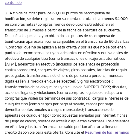
contenido
Nota
2.
A fin de calificar para los 60,000 puntos de recompensa de
bonificación, se debe registrar en su cuenta un total de al menos $4,000
en compras netas (compras menos devoluciones/créditos) en el
transcurso de 3 meses a partir de la fecha de apertura de su cuenta.
Después de que se hayan obtenido, los puntos de recompensa de
bonificación aparecerán como canjeables en el transcurso de 60 días. Las
“Compras” que
no
se aplican a esta oferta y por las que
no
se obtienen
puntos de recompensa incluyen: adelantos en efectivo y equivalentes de
efectivo de cualquier tipo (como transacciones en cajeros automáticos
[ATM], adelantos en efectivo (incluidos los adelantos de protección
contra sobregiros), cheques de viajero, giros postales, tarjetas de regalo
prepagadas, transferencias de dinero de persona a persona, monedas
digitales [en la medida en que se acepten] y giros electrónicos);
transferencias de saldo que incluyen el uso de SUPERCHECKS; disputas,
acciones ilegales y violaciones (como compras ilegales o en disputa o
compras que violen los términos de sus contratos); cargos e intereses de
cualquier tipo (como cargos por pago atrasado, cargos por pago
devuelto, cuotas anuales o cargos mensuales); transacciones de
apuestas de cualquier tipo (como apuestas enviadas por Internet, fichas
de juego de casino, boletos de lotería o apuestas externas). Los adelantos
en efectivo y las transferencias de saldo podrían afectar la línea de
crédito disponible para esta oferta. Consulte el
Resumen de los Términos