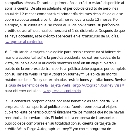
compañías aéreas. Durante el primer año, el crédito estará disponible al
abrir la cuenta. De ahí en adelante, el período de crédito de aerolínea
anual de 12 meses comenzará el primer día del mes después de que se
cobre su cuota anual; a partir de allí, se renovará cada 12 meses. Por
ejemplo, si su cuota anual se cobra el 10 de noviembre, su período de
crédito de aerolínea anual comenzará el 1 de diciembre. Después de que
se haya obtenido, este crédito aparecerá en el transcurso de 60 días.
←regrese al contenido
Nota
6.
El titular de la tarjeta es elegible para recibir cobertura si fallece de
manera accidental, sufre la pérdida accidental de extremidades, de la
vista, del habla o de la audición mientras esté en un viaje cubierto. El
boleto de la empresa de transporte al público debe pagarse por completo
service mark
con su Tarjeta Wells Fargo Autograph Journey
℠
. Se aplica un monto
máximo de beneficio y determinadas restricciones y limitaciones. Revise
la
Guía de Beneficios de la Tarjeta Wells Fargo Autograph Journey Visa®
para obtener detalles.
←regrese al contenido
Nota
7.
La cobertura proporcionada por este beneficio es secundaria. Si la
empresa de transporte al público u otra fuente reembolsa al viajero
cubierto, este beneficio cubrirá únicamente los montos que no se hayan
reembolsado previamente. El boleto de la empresa de transporte al
público debe comprarse en su totalidad con su cuenta de tarjeta de
service mark
crédito Wells Fargo Autograph Journey
℠
y/o con el programa de