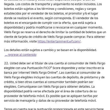
llegada. Los costos de transporte y alojamiento no están incluidos. Los
boletos están sujetos a los términos y condiciones, reglas y cargos
establecidos por el vendedor de los boletos, el promotor y/o el lugar
donde se realizará el evento, según corresponda. El vendedor de los
boletos es el encargado de cumplir con la oferta, que está sujeta a
disponibilidad y podría modificarse o revocarse en cualquier momento.
Wells Fargo se reserva el derecho de limitar la cantidad de boletos que un
cliente de tarjeta de crédito de Wells Fargo puede comprar. Para obtener
más información, visite
https://entertainment.wf.com/
.
Los detalles están sujetos a cambio y se basan en la disponibilidad.
←regrese al contenido
Nota
22.
Usted debe ser el titular de una cuenta al consumidor de Wells Fargo
elegible con una Puntuación FICO
Score disponible y estar inscrito en la
®
banca por Internet Wells Fargo Online
. Las cuentas al consumidor de
®
Wells Fargo elegibles incluyen las cuentas de depósito, de préstamo y de
crédito, si bien otras cuentas al consumidor también podrían ser
elegibles. Comuníquese con Wells Fargo para obtener detalles. La
disponibilidad podría verse afectada por el área de cobertura de su
proveedor de telefonía móvil. Es posible que se apliquen tarifas por
servicio de mensajería y datos de su proveedor de telefonía móvil.
Tenga en cuenta que la puntuación proporcionada en este servicio tiene