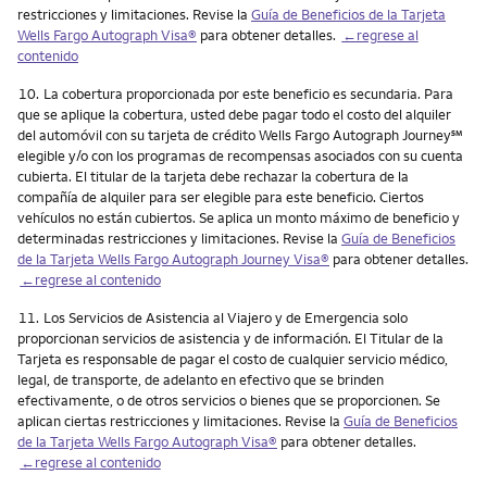
restricciones y limitaciones. Revise la
Guía de Beneficios de la Tarjeta
Wells Fargo Autograph Visa®
para obtener detalles.
←regrese al
contenido
Nota
10.
La cobertura proporcionada por este beneficio es secundaria. Para
que se aplique la cobertura, usted debe pagar todo el costo del alquiler
del automóvil con su tarjeta de crédito Wells Fargo Autograph Journey℠
elegible y/o con los programas de recompensas asociados con su cuenta
cubierta. El titular de la tarjeta debe rechazar la cobertura de la
compañía de alquiler para ser elegible para este beneficio. Ciertos
vehículos no están cubiertos. Se aplica un monto máximo de beneficio y
determinadas restricciones y limitaciones. Revise la
Guía de Beneficios
de la Tarjeta Wells Fargo Autograph Journey Visa®
para obtener detalles.
←regrese al contenido
Nota
11.
Los Servicios de Asistencia al Viajero y de Emergencia solo
proporcionan servicios de asistencia y de información. El Titular de la
Tarjeta es responsable de pagar el costo de cualquier servicio médico,
legal, de transporte, de adelanto en efectivo que se brinden
efectivamente, o de otros servicios o bienes que se proporcionen. Se
aplican ciertas restricciones y limitaciones. Revise la
Guía de Beneficios
de la Tarjeta Wells Fargo Autograph Visa®
para obtener detalles.
←regrese al contenido