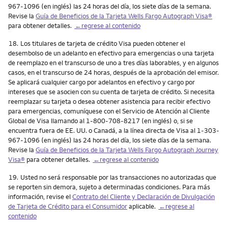
967-1096 (en inglés) las 24 horas del día, los siete días de la semana.
Revise la
Guía de Beneficios de la Tarjeta Wells Fargo Autograph Visa®
para obtener detalles.
←regrese al contenido
Nota
18.
Los titulares de tarjeta de crédito Visa pueden obtener el
desembolso de un adelanto en efectivo para emergencias o una tarjeta
de reemplazo en el transcurso de uno a tres días laborables, y en algunos
casos, en el transcurso de 24 horas, después de la aprobación del emisor.
Se aplicará cualquier cargo por adelantos en efectivo y cargo por
intereses que se asocien con su cuenta de tarjeta de crédito. Si necesita
reemplazar su tarjeta o desea obtener asistencia para recibir efectivo
para emergencias, comuníquese con el Servicio de Atención al Cliente
Global de Visa llamando al 1-800-708-8217 (en inglés) o, si se
encuentra fuera de EE. UU. o Canadá, a la línea directa de Visa al 1-303-
967-1096 (en inglés) las 24 horas del día, los siete días de la semana.
Revise la
Guía de Beneficios de la Tarjeta Wells Fargo Autograph Journey
Visa®
para obtener detalles.
←regrese al contenido
Nota
19.
Usted no será responsable por las transacciones no autorizadas que
se reporten sin demora, sujeto a determinadas condiciones. Para más
información, revise el
Contrato del Cliente y Declaración de Divulgación
de Tarjeta de Crédito para el Consumidor
aplicable.
←regrese al
contenido