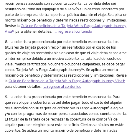
recompensas asociado con su cuenta cubierta. La pérdida debe ser
resultado del robo del equipaje o de su envío a un destino incorrecto por
parte de la empresa de transporte al público durante el viaje. Se aplica un
monto máximo de beneficio y determinadas restricciones y limitaciones.
Revise la
Guía de Beneficios de la Tarjeta Wells Fargo Autograph Journey
Visa®
para obtener detalles.
←regrese al contenido
Nota
8.
La cobertura proporcionada por este beneficio es secundaria. Los
titulares de tarjeta pueden recibir un reembolso por el costo de los
gastos de viaje no reembolsables en caso de que el viaje deba cancelarse
o interrumpirse debido a un motivo cubierto. La totalidad del costo del
viaje, menos certificados, vouchers o cupones canjeables, se debe pagar
service mark
con su Tarjeta Wells Fargo Autograph Journey
℠
. Se aplica un monto
máximo de beneficio y determinadas restricciones y limitaciones. Revise
la
Guía de Beneficios de la Tarjeta Wells Fargo Autograph Journey Visa®
para obtener detalles.
←regrese al contenido
Nota
9.
La cobertura proporcionada por este beneficio es secundaria. Para
que se aplique la cobertura, usted debe pagar todo el costo del alquiler
del automóvil con su tarjeta de crédito Wells Fargo Autograph
elegible
®
y/o con los programas de recompensas asociados con su cuenta cubierta.
El titular de la tarjeta debe rechazar la cobertura de la compañía de
alquiler para ser elegible para este beneficio. Ciertos vehículos no están
cubiertos. Se aplica un monto máximo de beneficio y determinadas