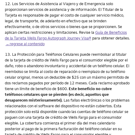
Nota
12.
Los Servicios de Asistencia al Viajero y de Emergencia solo
proporcionan servicios de asistencia y de información. El Titular de la
Tarjeta es responsable de pagar el costo de cualquier servicio médico,
legal, de transporte, de adelanto en efectivo que se brinden
efectivamente, o de otros servicios o bienes que se proporcionen. Se
aplican ciertas restricciones y limitaciones. Revise la
Guía de Beneficios
de la Tarjeta Wells Fargo Autograph Journey Visa®
para obtener detalles.
←regrese al contenido
Nota
13.
La Protección para Teléfonos Celulares puede reembolsar al titular
de la tarjeta de crédito de Wells Fargo para el consumidor elegible por el
daño, robo o abandono involuntario y accidental de un teléfono celular. El
reembolso se limita al costo de reparación o reemplazo de su teléfono
celular original, menos un deducible de $25 con un máximo permitido de
dos reclamos pagados por período de 12 meses. Cada reclamo aprobado
tiene un límite de beneficio de $600.
Este beneficio no cubre
teléfonos celulares que se pierden (es decir, aquellos que
desaparecen misteriosamente).
Las fallas electrónicas o los problemas
relacionados con el software del dispositivo no están cubiertos. Esta
protección solo está disponible cuando las cuentas de teléfono celular se
paguen con una tarjeta de crédito de Wells Fargo para el consumidor
elegible. La cobertura comienza el primer día del mes calendario
posterior al pago de la primera facturación del teléfono celular en su
tarjeta de crédito de Wells Fargo para el consumidor elegible y