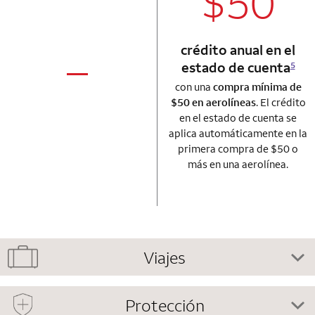
$50
crédito anual en el
estado de cuenta
5
column 1 Autograph card
not applicable
con una
compra mínima de
$50 en aerolíneas
. El crédito
en el estado de cuenta se
aplica automáticamente en la
primera compra de $50 o
más en una aerolínea.
Viajes
Protección