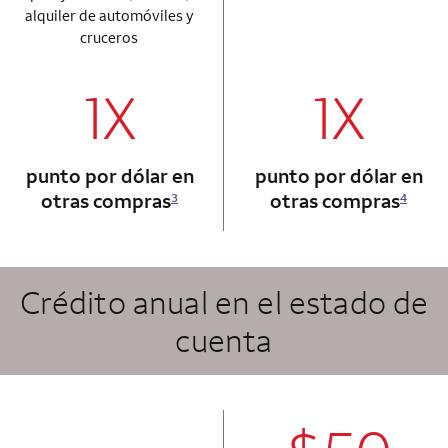
alquiler de automóviles y
cruceros
1X
1X
column 1 Autograph card
column 2 Autogr
punto por dólar en
punto por dólar en
otras compras
otras compras
3
4
Crédito anual en el estado de
cuenta
column 2 Autogr