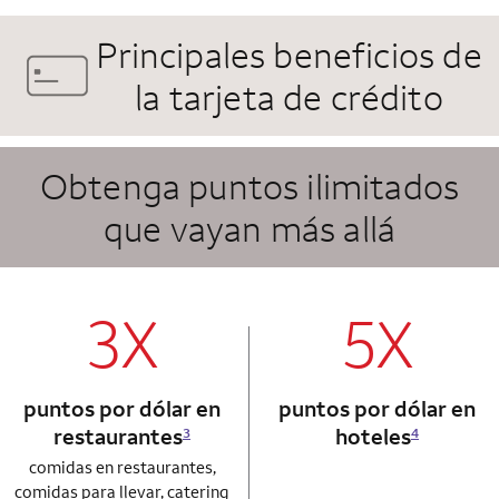
Principales beneficios de
la tarjeta de crédito
Obtenga puntos ilimitados
que vayan más allá
column 1 Autograph card
column 2 Autogr
3X
5X
puntos por dólar en
puntos por dólar en
restaurantes
hoteles
3
4
comidas en restaurantes,
comidas para llevar, catering