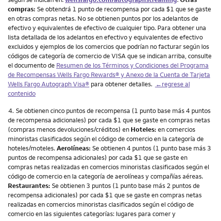
compras:
Se obtendrá 1 punto de recompensa por cada $1 que se gaste
en otras compras netas. No se obtienen puntos por los adelantos de
efectivo y equivalentes de efectivo de cualquier tipo. Para obtener una
lista detallada de los adelantos en efectivo y equivalentes de efectivo
excluidos y ejemplos de los comercios que podrían no facturar según los
códigos de categoría de comercio de VISA que se indican arriba, consulte
el documento de
Resumen de los Términos y Condiciones del Programa
de Recompensas Wells Fargo Rewards® y Anexo de la Cuenta de Tarjeta
Wells Fargo Autograph Visa®
para obtener detalles.
←regrese al
contenido
Nota
4.
Se obtienen cinco puntos de recompensa (1 punto base más 4 puntos
de recompensa adicionales) por cada $1 que se gaste en compras netas
(compras menos devoluciones/créditos) en
Hoteles:
en comercios
minoristas clasificados según el código de comercio en la categoría de
hoteles/moteles.
Aerolíneas:
Se obtienen 4 puntos (1 punto base más 3
puntos de recompensa adicionales) por cada $1 que se gaste en
compras netas realizadas en comercios minoristas clasificados según el
código de comercio en la categoría de aerolíneas y compañías aéreas.
Restaurantes:
Se obtienen 3 puntos (1 punto base más 2 puntos de
recompensa adicionales) por cada $1 que se gaste en compras netas
realizadas en comercios minoristas clasificados según el código de
comercio en las siguientes categorías: lugares para comer y