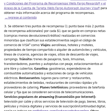
y Condiciones del Programa de Recompensas Wells Fargo Rewards® y el
Anexo de la Cuenta de Tarjeta Wells Fargo Autograph Journey Visa®
para
obtener más información acerca del programa de recompensas.
←regrese al contenido
Nota
3.
Se obtienen tres puntos de recompensa (1 punto base más 2 puntos
de recompensa adicionales) por cada $1 que se gaste en compras netas
(compras menos devoluciones/créditos) realizadas en comercios
minoristas que clasifican sus establecimientos según el código de
comercio de VISA
como:
Viajes:
aerolíneas, hoteles y moteles,
®
propiedades de tiempo compartido o alquiler de automóviles y vehículos,
líneas de cruceros, agencias de viajes, sitios de descuento de viajes,
campings.
Tránsito:
trenes de pasajeros, taxis, limusinas,
transbordadores, puentes y autopistas con peaje, estacionamientos al
aire libre y cubiertos.
Gasolina:
gasolineras, expendedores de
combustible automatizados y estaciones de carga de vehículos
eléctricos.
Restaurantes:
lugares para comer y restaurantes,
establecimientos de bebidas, restaurantes de comidas rápidas y/o
proveedores de catering.
Planes telefónicos:
proveedores de telefonía
celular y fija que se consideren servicios de telecomunicaciones.
Servicios populares de
streaming
(transmisión por Internet):
televisión por cable y otros servicios de televisión de pago, bienes, libros,
películas y música digitales y servicios de suscripción/continuidad digital,
según se indican en:
wellsfargo.com/autographstreaming
.
Otras