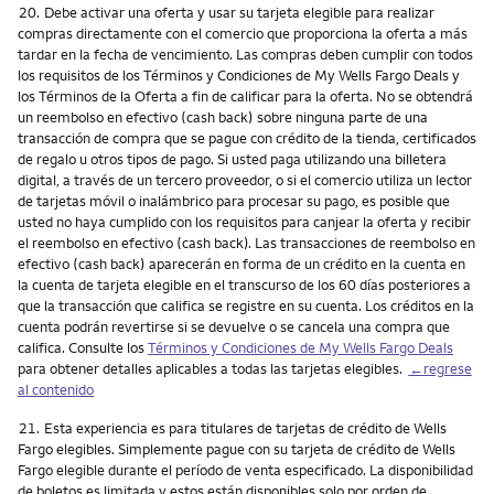
Nota
20.
Debe activar una oferta y usar su tarjeta elegible para realizar
compras directamente con el comercio que proporciona la oferta a más
tardar en la fecha de vencimiento. Las compras deben cumplir con todos
los requisitos de los Términos y Condiciones de My Wells Fargo Deals y
los Términos de la Oferta a fin de calificar para la oferta. No se obtendrá
un reembolso en efectivo (cash back) sobre ninguna parte de una
transacción de compra que se pague con crédito de la tienda, certificados
de regalo u otros tipos de pago. Si usted paga utilizando una billetera
digital, a través de un tercero proveedor, o si el comercio utiliza un lector
de tarjetas móvil o inalámbrico para procesar su pago, es posible que
usted no haya cumplido con los requisitos para canjear la oferta y recibir
el reembolso en efectivo (cash back). Las transacciones de reembolso en
efectivo (cash back) aparecerán en forma de un crédito en la cuenta en
la cuenta de tarjeta elegible en el transcurso de los 60 días posteriores a
que la transacción que califica se registre en su cuenta. Los créditos en la
cuenta podrán revertirse si se devuelve o se cancela una compra que
califica. Consulte los
Términos y Condiciones de
My Wells Fargo Deals
para obtener detalles aplicables a todas las tarjetas elegibles.
←regrese
al contenido
Nota
21.
Esta experiencia es para titulares de tarjetas de crédito de Wells
Fargo elegibles. Simplemente pague con su tarjeta de crédito de Wells
Fargo elegible durante el período de venta especificado. La disponibilidad
de boletos es limitada y estos están disponibles solo por orden de