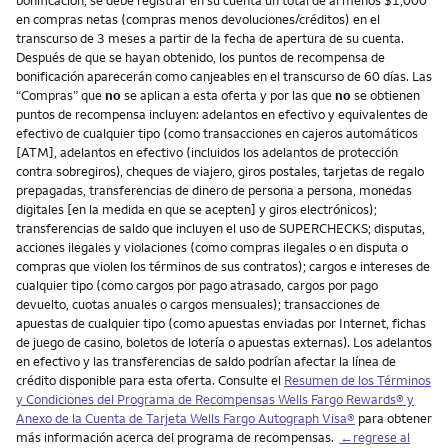
bonificación, se debe registrar en su cuenta un total de al menos $1,000
en compras netas (compras menos devoluciones/créditos) en el
transcurso de 3 meses a partir de la fecha de apertura de su cuenta.
Después de que se hayan obtenido, los puntos de recompensa de
bonificación aparecerán como canjeables en el transcurso de 60 días. Las
“Compras” que
no
se aplican a esta oferta y por las que
no
se obtienen
puntos de recompensa incluyen: adelantos en efectivo y equivalentes de
efectivo de cualquier tipo (como transacciones en cajeros automáticos
[ATM], adelantos en efectivo (incluidos los adelantos de protección
contra sobregiros), cheques de viajero, giros postales, tarjetas de regalo
prepagadas, transferencias de dinero de persona a persona, monedas
digitales [en la medida en que se acepten] y giros electrónicos);
transferencias de saldo que incluyen el uso de SUPERCHECKS; disputas,
acciones ilegales y violaciones (como compras ilegales o en disputa o
compras que violen los términos de sus contratos); cargos e intereses de
cualquier tipo (como cargos por pago atrasado, cargos por pago
devuelto, cuotas anuales o cargos mensuales); transacciones de
apuestas de cualquier tipo (como apuestas enviadas por Internet, fichas
de juego de casino, boletos de lotería o apuestas externas). Los adelantos
en efectivo y las transferencias de saldo podrían afectar la línea de
crédito disponible para esta oferta. Consulte el
Resumen de los Términos
y Condiciones del Programa de Recompensas Wells Fargo Rewards® y
Anexo de la Cuenta de Tarjeta Wells Fargo Autograph Visa®
para obtener
más información acerca del programa de recompensas.
←regrese al