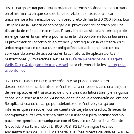
Nota
16.
El cargo actual para una llamada de servicio estándar se confirmará
en el momento en que se solicita el servicio. Las tasas se aplican
únicamente a los vehículos con un peso bruto de hasta 10,000 libras. Los
Titulares de la Tarjeta deben pagarle al proveedor del servicio por una
distancia de más de cinco millas. El servicio de asistencia y remolque de
emergencia en la carretera podría no estar disponible en todas las áreas.
El proveedor del servicio de asistencia y remolque en la carretera es el
único responsable de cualquier obligación asociada con el uso de los
servicios de envío de asistencia en la carretera. Se aplican ciertas
restricciones y limitaciones. Revise la
Guía de Beneficios de la Tarjeta
Wells Fargo Autograph Journey Visa®
para obtener detalles.
←regrese
al contenido
Nota
17.
Los titulares de tarjeta de crédito Visa pueden obtener el
desembolso de un adelanto en efectivo para emergencias o una tarjeta
de reemplazo en el transcurso de uno a tres días laborables, y en algunos
casos, en el transcurso de 24 horas, después de la aprobación del emisor.
Se aplicará cualquier cargo por adelantos en efectivo y cargo por
intereses que se asocien con su cuenta de tarjeta de crédito. Si necesita
reemplazar su tarjeta o desea obtener asistencia para recibir efectivo
para emergencias, comuníquese con el Servicio de Atención al Cliente
Global de Visa llamando al 1-800-708-8217 (en inglés) o, si se
encuentra fuera de EE. UU. o Canadá, a la línea directa de Visa al 1-303-