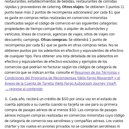
restaurantes, establecimientos de bebidas, restaurantes de comidas
rápidas y proveedores de catering.
Otros viajes:
Se obtienen 3 puntos (1
punto base más 2 puntos de recompensa adicionales) por cada $1 que
se gaste en compras netas realizadas en comercios minoristas
clasificados según el código de comercio en las siguientes categorías:
propiedades de tiempo compartido, o alquiler de automóviles y
vehículos, líneas de cruceros, agencias de viajes, sitios de viajes con
descuento, campings.
Otras compras:
Se obtendrá 1 punto de
recompensa por cada $1 que se gaste en otras compras netas. No se
obtienen puntos por los adelantos en efectivo y equivalentes de efectivo
de cualquier tipo. Para obtener una lista detallada de los adelantos en
efectivo y equivalentes de efectivo excluidos y ejemplos de los
comercios que podrían no facturar según los códigos de categoría de
comercio que se indican arriba, consulte el
Resumen de los Términos y
Condiciones del Programa de Recompensas Wells Fargo Rewards® y el
Anexo de la Cuenta de Tarjeta Wells Fargo Autograph Journey Visa®
.
←regrese al contenido
Nota
5.
Cada año, recibirá un crédito de $50 por única vez en el estado de
cuenta aplicado a su cuenta cuando su tarjeta se use para su primera
compra de pasajes aéreos de al menos $50. Las compras de pasajes
aéreos incluyen compras realizadas en comercios minoristas cuyo código
de categoría de comercio sea aerolíneas y compañías aéreas. Los vuelos
chárter y los vuelos en aviones privados no se consideran aerolíneas ni