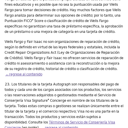
fines educativos y es posible que no sea la puntuación usada por Wells
Fargo para tomar decisiones de crédito. Hay muchos factores que Wells
Fargo analiza para determinar sus opciones de crédito; por lo tanto, una
Puntuación FICO
Score o clasificación de crédito de Wells Fargo
®
específicas no garantizan una tasa de préstamo específica, la aprobación
de un préstamo o una mejora de categoría en una tarjeta de crédito.
Wells Fargo y Fair Isaac no son organizaciones de reparación de crédito,
según lo definido en virtud de las leyes federales y estatales, incluida la
Credit Repair Organizations Act (Ley de Organizaciones de Reparación
de Crédito). Wells Fargo y Fair Isaac no ofrecen servicios de reparación de
crédito ni asesoramiento o asistencia con la reconstrucción o la mejora
de su registro de crédito, historial de crédito o clasificación de crédito.
←regrese al contenido
Nota
23.
Los titulares de la tarjeta Autograph son responsables del pago de
todos y cada uno de los cargos asociados con los productos, los servicios
o las reservaciones adquiridos o gestionados mediante el Servicio de
Conserjería Visa Signature
Concierge en nombre de los titulares de la
®
tarjeta. Todas estas compras o gestiones se realizan únicamente entre el
titular de la tarjeta y el comercio respectivo; Visa no es una parte en la
transacción. Todos los productos y servicios están sujetos a
disponibilidad. Consulte los
Términos de Servicio de Conserjería Visa
Concierge
(en inglés).
←regrese al contenido