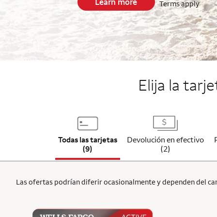
Learn more
Terms apply
End item #1 of 5
Elija la tar
Todas las tarjetas
Devolución en efectivo
(9)
(2)
Las ofertas podrían diferir ocasionalmente y dependen del cana