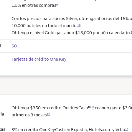
1.5% en otras compras
9
Con los precios para socios Silver, obtenga ahorros del 15% 
10,000 hoteles en todo el mundo.
10
Obtenga el nivel Gold gastando $15,000 por año calendario.
l
$0
Tarjetas de crédito One Key
Obtenga $350 en crédito OneKeyCash™
*
cuando gaste $3,0
ria
primeros 3 meses
12
sas
3% en crédito OneKeyCash en Expedia, Hotels.com y Vrbo
13