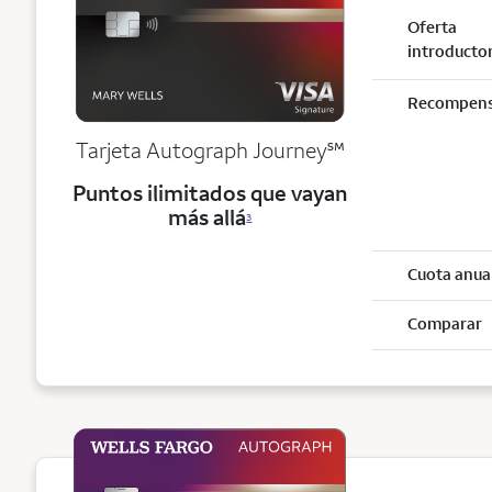
Oferta
introducto
Recompen
service mark
Tarjeta Autograph Journey
℠
Puntos ilimitados que vayan
más allá
3
Cuota anua
Comparar