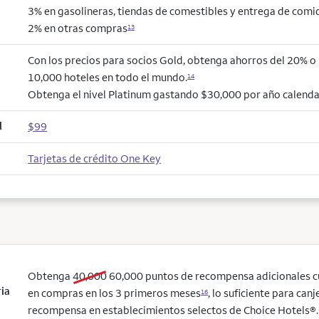
3% en gasolineras, tiendas de comestibles y entrega de comi
2% en otras compras
13
Con los precios para socios Gold, obtenga ahorros del 20% 
10,000 hoteles en todo el mundo.
14
Obtenga el nivel Platinum gastando $30,000 por año calenda
l
$99
Tarjetas de crédito One Key
old bonus
new bonus
Obtenga
40,000
60,000
puntos de recompensa adicionales 
ria
en compras en los 3 primeros meses
, lo suficiente para can
16
recompensa en establecimientos selectos de Choice Hotels®. 