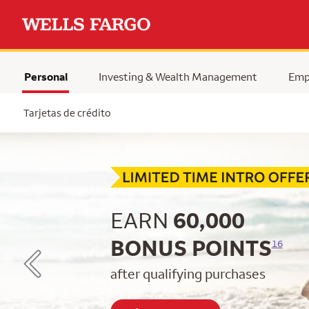
Personal
Investing & Wealth Management
Emp
Tarjetas de crédito
Begin item #1 of 5
EARN
60,000
BONUS POINTS
16
after qualifying purchases