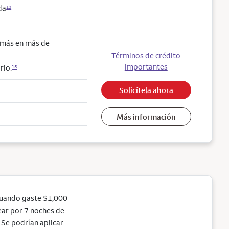
da
13
o más en más de
Términos de crédito
importantes
rio.
15
Solicítela ahora
Más información
cuando gaste $1,000
jear por 7 noches de
Se podrían aplicar