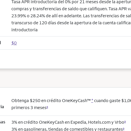
Tasa APR introductoria del 0% por 21 meses desde la apertur
compras y transferencias de saldo que califiquen. Tasa APR v
23.99% o 28.24% de allí en adelante. Las transferencias de sal
transcurso de 120 días desde la apertura de la cuenta califica
introductoria
l
$0
Obtenga $250 en crédito OneKeyCash™
*
cuando gaste $1,0
ria
primeros 3 meses
8
sas
3% en crédito OneKeyCash en Expedia, Hotels.com y Vrbo
9
3% en gasolineras, tiendas de comestibles y restaurantes
9