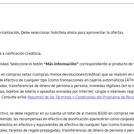
ialización. Debe seleccionar Solicítela ahora para aprovechar la ofertas.
a calificación crediticia.
ilidad. Seleccione el botón
“Más información”
correspondiente al producto de t
en compras netas (compras menos devoluciones/créditos) que se realicen en la
e efectivo de cualquier tipo (como transacciones en cajeros automáticos [ATM]
gadas, transferencias de dinero de persona a persona, monedas digitales [en la 
, boletos de lotería o apuestas enviadas por Internet; cargos o intereses regis
 Consulte el/los
Resumen de los Términos y Condiciones del Programa de Re
fectivo, se debe registrar en su cuenta un total de al menos $500 en compras 
obtenido, las recompensas en efectivo de bonificación aparecerán como canjeab
lantos en efectivo y equivalentes de efectivo de cualquier tipo (como transacc
tales, tarjetas de regalo prepagadas, transferencias de dinero de persona a pe