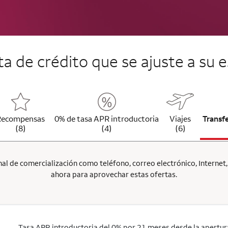
jeta de crédito que se ajuste a su e
Recompensas
0% de tasa APR introductoria
Viajes
Transf
(8)
(4)
(6)
l de comercialización como teléfono, correo electrónico, Internet, p
ahora para aprovechar estas ofertas.
Tasa APR introductoria del 0% por 21 meses desde la apertura