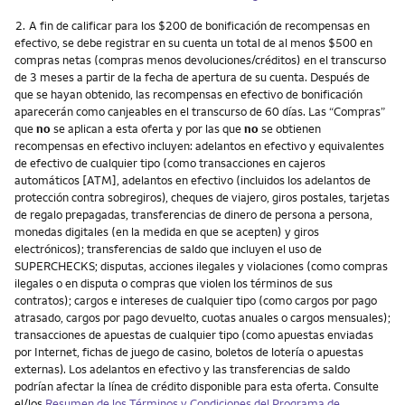
Nota
2.
A fin de calificar para los $200 de bonificación de recompensas en
efectivo, se debe registrar en su cuenta un total de al menos $500 en
compras netas (compras menos devoluciones/créditos) en el transcurso
de 3 meses a partir de la fecha de apertura de su cuenta. Después de
que se hayan obtenido, las recompensas en efectivo de bonificación
aparecerán como canjeables en el transcurso de 60 días. Las “Compras”
que
no
se aplican a esta oferta y por las que
no
se obtienen
recompensas en efectivo incluyen: adelantos en efectivo y equivalentes
de efectivo de cualquier tipo (como transacciones en cajeros
automáticos [ATM], adelantos en efectivo (incluidos los adelantos de
protección contra sobregiros), cheques de viajero, giros postales, tarjetas
de regalo prepagadas, transferencias de dinero de persona a persona,
monedas digitales (en la medida en que se acepten) y giros
electrónicos); transferencias de saldo que incluyen el uso de
SUPERCHECKS; disputas, acciones ilegales y violaciones (como compras
ilegales o en disputa o compras que violen los términos de sus
contratos); cargos e intereses de cualquier tipo (como cargos por pago
atrasado, cargos por pago devuelto, cuotas anuales o cargos mensuales);
transacciones de apuestas de cualquier tipo (como apuestas enviadas
por Internet, fichas de juego de casino, boletos de lotería o apuestas
externas). Los adelantos en efectivo y las transferencias de saldo
podrían afectar la línea de crédito disponible para esta oferta. Consulte
el/los
Resumen de los Términos y Condiciones del Programa de