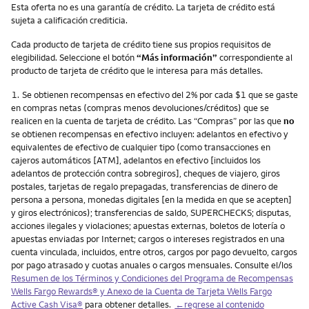
Esta oferta no es una garantía de crédito. La tarjeta de crédito está
sujeta a calificación crediticia.
Cada producto de tarjeta de crédito tiene sus propios requisitos de
elegibilidad. Seleccione el botón
“Más información”
correspondiente al
producto de tarjeta de crédito que le interesa para más detalles.
Nota
1.
Se obtienen recompensas en efectivo del 2% por cada $1 que se gaste
en compras netas (compras menos devoluciones/créditos) que se
realicen en la cuenta de tarjeta de crédito. Las “Compras” por las que
no
se obtienen recompensas en efectivo incluyen: adelantos en efectivo y
equivalentes de efectivo de cualquier tipo (como transacciones en
cajeros automáticos [ATM], adelantos en efectivo [incluidos los
adelantos de protección contra sobregiros], cheques de viajero, giros
postales, tarjetas de regalo prepagadas, transferencias de dinero de
persona a persona, monedas digitales [en la medida en que se acepten]
y giros electrónicos); transferencias de saldo, SUPERCHECKS; disputas,
acciones ilegales y violaciones; apuestas externas, boletos de lotería o
apuestas enviadas por Internet; cargos o intereses registrados en una
cuenta vinculada, incluidos, entre otros, cargos por pago devuelto, cargos
por pago atrasado y cuotas anuales o cargos mensuales. Consulte el/los
Resumen de los Términos y Condiciones del Programa de Recompensas
Wells Fargo Rewards
® y Anexo de la Cuenta de Tarjeta
Wells Fargo
Active Cash Visa
®
para obtener detalles.
←regrese al contenido