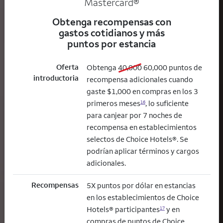
Mastercard®
Obtenga recompensas con
gastos cotidianos y más
puntos por estancia
Oferta
old bonus
new bonus
Obtenga
40,000
60,000
puntos de
introductoria
recompensa adicionales cuando
gaste $1,000 en compras en los 3
primeros meses
, lo suficiente
16
para canjear por 7 noches de
recompensa en establecimientos
selectos de Choice Hotels®. Se
podrían aplicar términos y cargos
adicionales.
Recompensas
5X puntos por dólar en estancias
en los establecimientos de Choice
Hotels® participantes
y en
17
compras de puntos de Choice