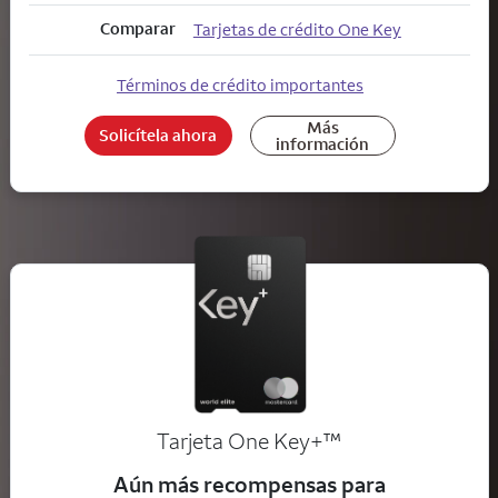
Comparar
Tarjetas de crédito One Key
Términos de crédito importantes
Más
Solicítela ahora
información
trademark
Tarjeta One Key+
™
Aún más recompensas para