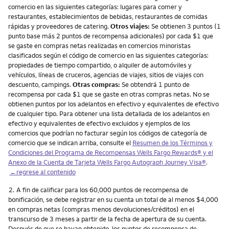
comercio en las siguientes categorías: lugares para comer y
restaurantes, establecimientos de bebidas, restaurantes de comidas
rápidas y proveedores de catering.
Otros viajes:
Se obtienen 3 puntos (1
punto base más 2 puntos de recompensa adicionales) por cada $1 que
se gaste en compras netas realizadas en comercios minoristas
clasificados según el código de comercio en las siguientes categorías:
propiedades de tiempo compartido, o alquiler de automóviles y
vehículos, líneas de cruceros, agencias de viajes, sitios de viajes con
descuento, campings.
Otras compras:
Se obtendrá 1 punto de
recompensa por cada $1 que se gaste en otras compras netas. No se
obtienen puntos por los adelantos en efectivo y equivalentes de efectivo
de cualquier tipo. Para obtener una lista detallada de los adelantos en
efectivo y equivalentes de efectivo excluidos y ejemplos de los
comercios que podrían no facturar según los códigos de categoría de
comercio que se indican arriba, consulte el
Resumen de los Términos y
Condiciones del Programa de Recompensas Wells Fargo Rewards® y el
Anexo de la Cuenta de Tarjeta Wells Fargo Autograph Journey Visa®
.
←regrese al contenido
Nota
2.
A fin de calificar para los 60,000 puntos de recompensa de
bonificación, se debe registrar en su cuenta un total de al menos $4,000
en compras netas (compras menos devoluciones/créditos) en el
transcurso de 3 meses a partir de la fecha de apertura de su cuenta.
Después de que se hayan obtenido, los puntos de recompensa de