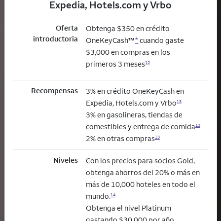
Expedia, Hotels.com y Vrbo
Oferta
Obtenga $350 en crédito
introductoria
OneKeyCash™
*
cuando gaste
$3,000 en compras en los
primeros 3 meses
12
Recompensas
3% en crédito OneKeyCash en
Expedia, Hotels.com y Vrbo
13
3% en gasolineras, tiendas de
comestibles y entrega de comida
13
2% en otras compras
13
Niveles
Con los precios para socios Gold,
obtenga ahorros del 20% o más en
más de 10,000 hoteles en todo el
mundo.
14
Obtenga el nivel Platinum
gastando $30,000 por año