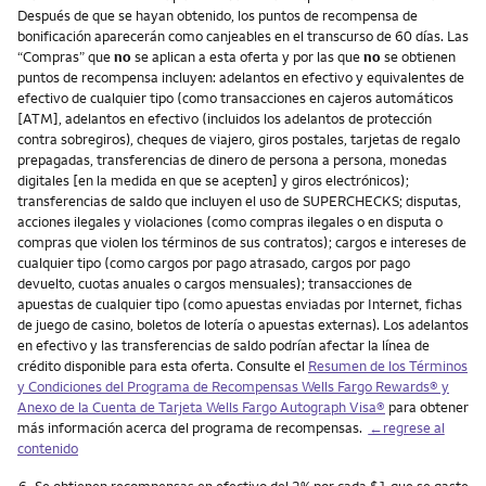
Después de que se hayan obtenido, los puntos de recompensa de
bonificación aparecerán como canjeables en el transcurso de 60 días. Las
“Compras” que
no
se aplican a esta oferta y por las que
no
se obtienen
puntos de recompensa incluyen: adelantos en efectivo y equivalentes de
efectivo de cualquier tipo (como transacciones en cajeros automáticos
[ATM], adelantos en efectivo (incluidos los adelantos de protección
contra sobregiros), cheques de viajero, giros postales, tarjetas de regalo
prepagadas, transferencias de dinero de persona a persona, monedas
digitales [en la medida en que se acepten] y giros electrónicos);
transferencias de saldo que incluyen el uso de SUPERCHECKS; disputas,
acciones ilegales y violaciones (como compras ilegales o en disputa o
compras que violen los términos de sus contratos); cargos e intereses de
cualquier tipo (como cargos por pago atrasado, cargos por pago
devuelto, cuotas anuales o cargos mensuales); transacciones de
apuestas de cualquier tipo (como apuestas enviadas por Internet, fichas
de juego de casino, boletos de lotería o apuestas externas). Los adelantos
en efectivo y las transferencias de saldo podrían afectar la línea de
crédito disponible para esta oferta. Consulte el
Resumen de los Términos
y Condiciones del Programa de Recompensas Wells Fargo Rewards® y
Anexo de la Cuenta de Tarjeta Wells Fargo Autograph Visa®
para obtener
más información acerca del programa de recompensas.
←regrese al
contenido
Nota
6.
Se obtienen recompensas en efectivo del 2% por cada $1 que se gaste