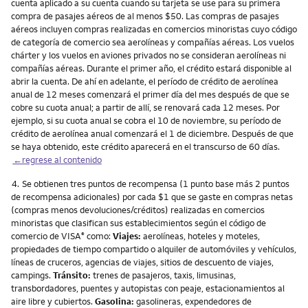
cuenta aplicado a su cuenta cuando su tarjeta se use para su primera
compra de pasajes aéreos de al menos $50. Las compras de pasajes
aéreos incluyen compras realizadas en comercios minoristas cuyo código
de categoría de comercio sea aerolíneas y compañías aéreas. Los vuelos
chárter y los vuelos en aviones privados no se consideran aerolíneas ni
compañías aéreas. Durante el primer año, el crédito estará disponible al
abrir la cuenta. De ahí en adelante, el período de crédito de aerolínea
anual de 12 meses comenzará el primer día del mes después de que se
cobre su cuota anual; a partir de allí, se renovará cada 12 meses. Por
ejemplo, si su cuota anual se cobra el 10 de noviembre, su período de
crédito de aerolínea anual comenzará el 1 de diciembre. Después de que
se haya obtenido, este crédito aparecerá en el transcurso de 60 días.
←regrese al contenido
Nota
4.
Se obtienen tres puntos de recompensa (1 punto base más 2 puntos
de recompensa adicionales) por cada $1 que se gaste en compras netas
(compras menos devoluciones/créditos) realizadas en comercios
minoristas que clasifican sus establecimientos según el código de
comercio de VISA
como:
Viajes:
aerolíneas, hoteles y moteles,
®
propiedades de tiempo compartido o alquiler de automóviles y vehículos,
líneas de cruceros, agencias de viajes, sitios de descuento de viajes,
campings.
Tránsito:
trenes de pasajeros, taxis, limusinas,
transbordadores, puentes y autopistas con peaje, estacionamientos al
aire libre y cubiertos.
Gasolina:
gasolineras, expendedores de