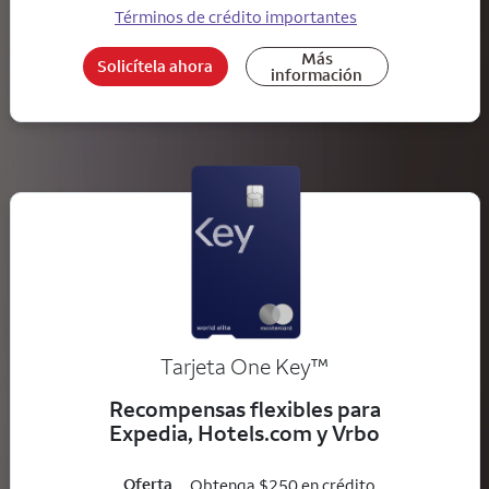
Términos de crédito importantes
Más
Solicítela ahora
información
trademark
Tarjeta One Key
™
Recompensas flexibles para
Expedia, Hotels.com y Vrbo
Oferta
Obtenga $250 en crédito