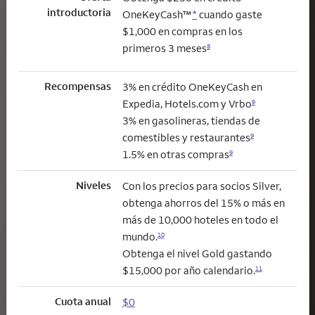
introductoria
OneKeyCash™
*
cuando gaste
$1,000 en compras en los
primeros 3 meses
8
Recompensas
3% en crédito OneKeyCash en
Expedia, Hotels.com y Vrbo
9
3% en gasolineras, tiendas de
comestibles y restaurantes
9
1.5% en otras compras
9
Niveles
Con los precios para socios Silver,
obtenga ahorros del 15% o más en
más de 10,000 hoteles en todo el
mundo.
10
Obtenga el nivel Gold gastando
$15,000 por año calendario.
11
Cuota anual
$0