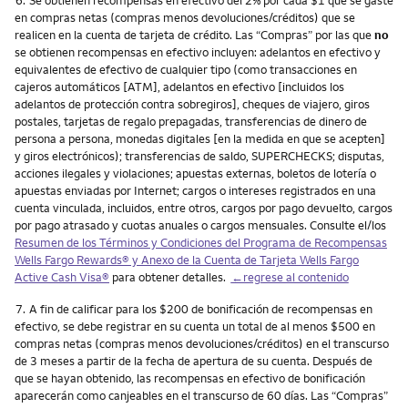
en compras netas (compras menos devoluciones/créditos) que se
realicen en la cuenta de tarjeta de crédito. Las “Compras” por las que
no
se obtienen recompensas en efectivo incluyen: adelantos en efectivo y
equivalentes de efectivo de cualquier tipo (como transacciones en
cajeros automáticos [ATM], adelantos en efectivo [incluidos los
adelantos de protección contra sobregiros], cheques de viajero, giros
postales, tarjetas de regalo prepagadas, transferencias de dinero de
persona a persona, monedas digitales [en la medida en que se acepten]
y giros electrónicos); transferencias de saldo, SUPERCHECKS; disputas,
acciones ilegales y violaciones; apuestas externas, boletos de lotería o
apuestas enviadas por Internet; cargos o intereses registrados en una
cuenta vinculada, incluidos, entre otros, cargos por pago devuelto, cargos
por pago atrasado y cuotas anuales o cargos mensuales. Consulte el/los
Resumen de los Términos y Condiciones del Programa de Recompensas
Wells Fargo Rewards
® y Anexo de la Cuenta de Tarjeta
Wells Fargo
Active Cash Visa
®
para obtener detalles.
←regrese al contenido
Nota
7.
A fin de calificar para los $200 de bonificación de recompensas en
efectivo, se debe registrar en su cuenta un total de al menos $500 en
compras netas (compras menos devoluciones/créditos) en el transcurso
de 3 meses a partir de la fecha de apertura de su cuenta. Después de
que se hayan obtenido, las recompensas en efectivo de bonificación
aparecerán como canjeables en el transcurso de 60 días. Las “Compras”