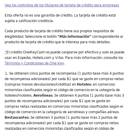
Vea los contratos de los titulares de tarjeta de crédito para empresas
Esta oferta no es una garantía de crédito. La tarjeta de crédito está
sujeta a calificación crediticia.
Cada producto de tarjeta de crédito tiene sus propios requisitos de
elegibilidad. Seleccione el botón
“Más información”
correspondiente al
producto de tarjeta de crédito que le interesa para más detalles.
*
El crédito OneKeyCash no puede canjearse por efectivo y solo se puede
usar en Expedia, Hotels.com y Vrbo. Para más información, consulte los
Términos y Condiciones de One Key
.
Nota
1.
Se obtienen cinco puntos de recompensa (1 punto base más 4 puntos
de recompensa adicionales) por cada $1 que se gaste en compras netas
(compras menos devoluciones/créditos) en
Hoteles:
en comercios
minoristas clasificados según el código de comercio en la categoría de
hoteles/moteles.
Aerolíneas:
Se obtienen 4 puntos (1 punto base más 3
puntos de recompensa adicionales) por cada $1 que se gaste en
compras netas realizadas en comercios minoristas clasificados según el
código de comercio en la categoría de aerolíneas y compañías aéreas.
Restaurantes:
Se obtienen 3 puntos (1 punto base más 2 puntos de
recompensa adicionales) por cada $1 que se gaste en compras netas
realizadas en comercios minoristas clasificados según el código de