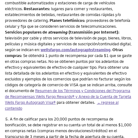
combustible automatizados y estaciones de carga de vehículos
eléctricos.
Restaurantes:
lugares para comer y restaurantes,
establecimientos de bebidas, restaurantes de comidas rápidas y/o
proveedores de catering.
Planes telefónicos:
proveedores de telefonía
celular y fija que se consideren servicios de telecomunicaciones.
Servicios populares de
streaming
(transmisión por Internet):
televisión por cable y otros servicios de televisión de pago, bienes, libros,
películas y música digitales y servicios de suscripción/continuidad digital,
según se indican en:
wellsfargo.com/autographstreaming
.
Otras
compras:
Se obtendrá 1 punto de recompensa por cada $1 que se gaste
en otras compras netas. No se obtienen puntos por los adelantos de
efectivo y equivalentes de efectivo de cualquier tipo. Para obtener una
lista detallada de los adelantos en efectivo y equivalentes de efectivo
excluidos y ejemplos de los comercios que podrían no facturar según los
códigos de categoría de comercio de VISA que se indican arriba, consulte
el documento de
Resumen de los Términos y Condiciones del Programa
de Recompensas Wells Fargo Rewards® y Anexo de la Cuenta de Tarjeta
Wells Fargo Autograph Visa®
para obtener detalles.
←regrese al
contenido
Nota
5.
A fin de calificar para los 20,000 puntos de recompensa de
bonificación, se debe registrar en su cuenta un total de al menos $1,000
en compras netas (compras menos devoluciones/créditos) en el
transcurso de 3 meses a partir de la fecha de apertura de su cuenta.