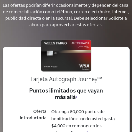
Las ofertas podrían diferir ocasionalmente y dependen del canal
de comercialización como teléfono, correo electrónico, Internet,
publicidad directa o en la sucursal. Debe seleccionar Solicítela
ahora para aprovechar estas ofertas.
service mark
Tarjeta Autograph Journey
℠
Puntos ilimitados que vayan
más allá
1
Oferta
Obtenga 60,000 puntos de
introductoria
bonificación cuando usted gasta
$4,000 en compras en los
2