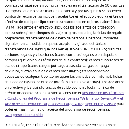
bonificación aparecerán como canjeables en el transcurso de 60 días. Las
“Compras” que
no
se aplican a esta oferta y por las que
no
se obtienen
puntos de recompensa incluyen: adelantos en efectivo y equivalentes de
efectivo de cualquier tipo (como transacciones en cajeros automáticos
[ATM], adelantos en efectivo (incluidos los adelantos de protección
contra sobregiros), cheques de viajero, giros postales, tarjetas de regalo
prepagadas, transferencias de dinero de persona a persona, monedas
digitales [en la medida en que se acepten] y giros electrónicos);
transferencias de saldo que incluyen el uso de SUPERCHECKS; disputas,
acciones ilegales y violaciones (como compras ilegales o en disputa o
compras que violen los términos de sus contratos); cargos e intereses de
cualquier tipo (como cargos por pago atrasado, cargos por pago
devuelto, cuotas anuales o cargos mensuales); transacciones de
apuestas de cualquier tipo (como apuestas enviadas por Internet, fichas
de juego de casino, boletos de lotería o apuestas externas). Los adelantos
en efectivo y las transferencias de saldo podrían afectar la línea de
crédito disponible para esta oferta. Consulte el
Resumen de los Términos
y Condiciones del Programa de Recompensas Wells Fargo Rewards® y el
Anexo de la Cuenta de Tarjeta Wells Fargo Autograph Journey Visa®
para
obtener más información acerca del programa de recompensas.
←regrese al contenido
Nota
3.
Cada año, recibirá un crédito de $50 por única vez en el estado de