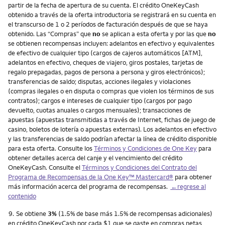
partir de la fecha de apertura de su cuenta. El crédito OneKeyCash
obtenido a través de la oferta introductoria se registrará en su cuenta en
el transcurso de 1 o 2 períodos de facturación después de que se haya
obtenido. Las “Compras” que
no
se aplican a esta oferta y por las que
no
se obtienen recompensas incluyen: adelantos en efectivo y equivalentes
de efectivo de cualquier tipo (cargos de cajeros automáticos [ATM],
adelantos en efectivo, cheques de viajero, giros postales, tarjetas de
regalo prepagadas, pagos de persona a persona y giros electrónicos);
transferencias de saldo; disputas, acciones ilegales y violaciones
(compras ilegales o en disputa o compras que violen los términos de sus
contratos); cargos e intereses de cualquier tipo (cargos por pago
devuelto, cuotas anuales o cargos mensuales); transacciones de
apuestas (apuestas transmitidas a través de Internet, fichas de juego de
casino, boletos de lotería o apuestas externas). Los adelantos en efectivo
y las transferencias de saldo podrían afectar la línea de crédito disponible
para esta oferta. Consulte los
Términos y Condiciones de One Key
para
obtener detalles acerca del canje y el vencimiento del crédito
OneKeyCash. Consulte el
Términos y Condiciones del Contrato del
Programa de Recompensas de la One Key™ Mastercard®
para obtener
más información acerca del programa de recompensas.
←regrese al
contenido
Nota
9.
Se obtiene
3%
(1.5% de base más 1.5% de recompensas adicionales)
en crédito OneKeyCash por cada $1 que se gaste en compras netas