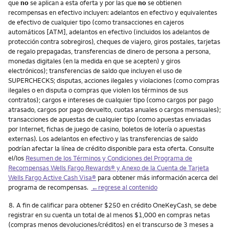
que
no
se aplican a esta oferta y por las que
no
se obtienen
recompensas en efectivo incluyen: adelantos en efectivo y equivalentes
de efectivo de cualquier tipo (como transacciones en cajeros
automáticos [ATM], adelantos en efectivo (incluidos los adelantos de
protección contra sobregiros), cheques de viajero, giros postales, tarjetas
de regalo prepagadas, transferencias de dinero de persona a persona,
monedas digitales (en la medida en que se acepten) y giros
electrónicos); transferencias de saldo que incluyen el uso de
SUPERCHECKS; disputas, acciones ilegales y violaciones (como compras
ilegales o en disputa o compras que violen los términos de sus
contratos); cargos e intereses de cualquier tipo (como cargos por pago
atrasado, cargos por pago devuelto, cuotas anuales o cargos mensuales);
transacciones de apuestas de cualquier tipo (como apuestas enviadas
por Internet, fichas de juego de casino, boletos de lotería o apuestas
externas). Los adelantos en efectivo y las transferencias de saldo
podrían afectar la línea de crédito disponible para esta oferta. Consulte
el/los
Resumen de los Términos y Condiciones del Programa de
Recompensas
Wells Fargo Rewards
® y Anexo de la Cuenta de Tarjeta
Wells Fargo Active Cash Visa
®
para obtener más información acerca del
programa de recompensas.
←regrese al contenido
Nota
8.
A fin de calificar para obtener $250 en crédito OneKeyCash, se debe
registrar en su cuenta un total de al menos $1,000 en compras netas
(compras menos devoluciones/créditos) en el transcurso de 3 meses a